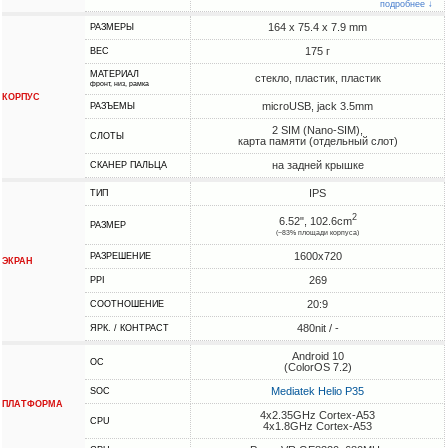
подробнее ↓
164 x 75.4 x 7.9 mm
РАЗМЕРЫ
175 г
ВЕС
МАТЕРИАЛ
стекло, пластик, пластик
фронт, низ, рамка
КОРПУС
microUSB, jack 3.5mm
РАЗЪЕМЫ
2 SIM (Nano-SIM),
СЛОТЫ
карта памяти (отдельный слот)
на задней крышке
СКАНЕР ПАЛЬЦА
IPS
ТИП
2
6.52", 102.6cm
РАЗМЕР
(~83% площади корпуса)
1600x720
РАЗРЕШЕНИЕ
ЭКРАН
269
PPI
20:9
СООТНОШЕНИЕ
480nit / -
ЯРК. / КОНТРАСТ
Android 10
ОС
(ColorOS 7.2)
Mediatek Helio P35
SOC
ПЛАТФОРМА
4x2.35GHz Cortex-A53
CPU
4x1.8GHz Cortex-A53