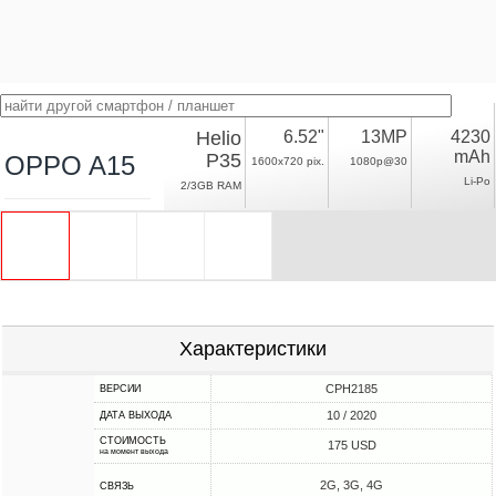
Helio
6.52"
13MP
4230
mAh
P35
OPPO A15
1600x720 pix.
1080p@30
Li-Po
2/3GB RAM
Характеристики
CPH2185
ВЕРСИИ
10 / 2020
ДАТА ВЫХОДА
СТОИМОСТЬ
175 USD
на момент выхода
2G, 3G, 4G
СВЯЗЬ