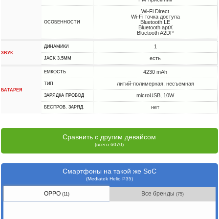
Wi-Fi Direct
Wi-Fi точка доступа
Bluetooth LE
ОСОБЕННОСТИ
Bluetooth aptX
Bluetooth A2DP
1
ДИНАМИКИ
ЗВУК
есть
JACK 3.5MM
4230 mAh
ЕМКОСТЬ
литий-полимерная, несъемная
ТИП
БАТАРЕЯ
microUSB, 10W
ЗАРЯДКА ПРОВОД
нет
БЕСПРОВ. ЗАРЯД.
Сравнить с другим девайсом
(всего 6070)
Смартфоны на такой же SoC
(Mediatek Helio P35)
OPPO
Все бренды
(11)
(75)