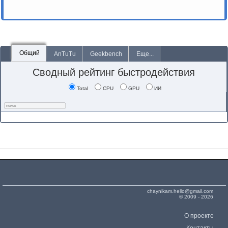
Общий
AnTuTu
Geekbench
Еще...
Сводный рейтинг быстродействия
Total
CPU
GPU
ИИ
chaynikam.hello@gmail.com
© 2009 - 2026
О проекте