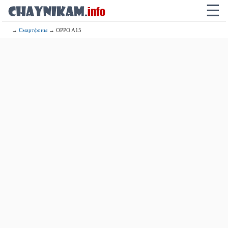
☰
→
Смартфоны
→ OPPO A15