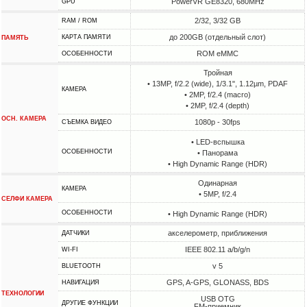
PowerVR GE8320, 680MHz
GPU
2/32, 3/32 GB
RAM / ROM
до 200GB (отдельный слот)
КАРТА ПАМЯТИ
ПАМЯТЬ
ROM eMMC
ОСОБЕННОСТИ
Тройная
• 13MP, f/2.2 (wide), 1/3.1", 1.12µm, PDAF
КАМЕРА
• 2MP, f/2.4 (macro)
• 2MP, f/2.4 (depth)
ОСН. КАМЕРА
1080p - 30fps
СЪЕМКА ВИДЕО
• LED-вспышка
ОСОБЕННОСТИ
• Панорама
• High Dynamic Range (HDR)
Одинарная
КАМЕРА
• 5MP, f/2.4
СЕЛФИ КАМЕРА
ОСОБЕННОСТИ
• High Dynamic Range (HDR)
акселерометр, приближения
ДАТЧИКИ
IEEE 802.11 a/b/g/n
WI-FI
v 5
BLUETOOTH
GPS, A-GPS, GLONASS, BDS
НАВИГАЦИЯ
ТЕХНОЛОГИИ
USB OTG
ДРУГИЕ ФУНКЦИИ
FM-приемник