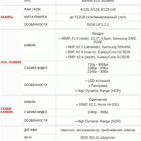
Adreno 619, 950MHz
GPU
4/128, 6/128, 8/128 GB
RAM / ROM
до 512GB (комбинированный слот)
КАРТА ПАМЯТИ
ПАМЯТЬ
ROM UFS 2.1
ОСОБЕННОСТИ
Квадро
• 48MP, f/1.8 (wide), 1/2.0", 0.8µm, Samsung GM2,
PDAF
КАМЕРА
• 8MP, f/2.2 (ultrawide), Samsung S5K4HA
• 5MP, f/2.4 (macro), GalaxyCore GC5035
• 5MP, f/2.4 (depth), GalaxyCore GC5035
ОСН. КАМЕРА
720p - 480fps
1080p - 30fps
СЪЕМКА ВИДЕО
2160p - 30fps
• LED-вспышка
ОСОБЕННОСТИ
• Панорама
• High Dynamic Range (HDR)
Одинарная
КАМЕРА
• 20MP, f/2.2, Hynix Hi-2021
СЕЛФИ
1080p - 30fps
КАМЕРА
СЪЕМКА ВИДЕО
ОСОБЕННОСТИ
• High Dynamic Range (HDR)
гироскоп, акселерометр, приближения, компас
ДАТЧИКИ
IEEE 802.11 a/b/g/n/ac
WI-FI