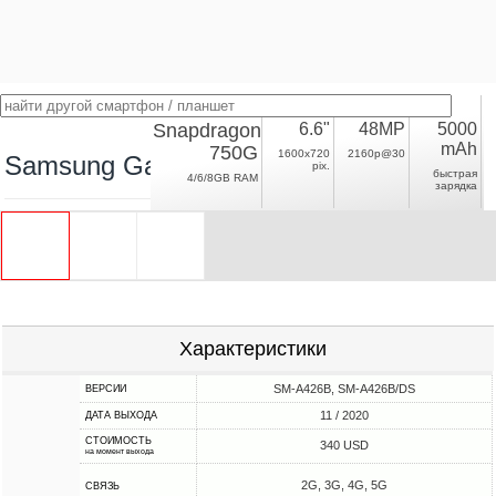
Snapdragon
6.6"
48MP
5000
mAh
750G
1600x720
2160p@30
Samsung Galaxy A42 5G
pix.
быстрая
4/6/8GB RAM
зарядка
Характеристики
SM-A426B, SM-A426B/DS
ВЕРСИИ
11 / 2020
ДАТА ВЫХОДА
СТОИМОСТЬ
340 USD
на момент выхода
2G, 3G, 4G, 5G
СВЯЗЬ