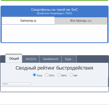
Смартфоны на такой же SoC
(Qualcomm Snapdragon 750G)
Samsung
Все бренды
(8)
(21)
Общий
AnTuTu
Geekbench
Еще...
Сводный рейтинг быстродействия
Total
CPU
GPU
ИИ