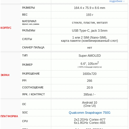
подробнее ↓
164.4 x 75.9 x 8.6 mm
РАЗМЕРЫ
193 г
ВЕС
МАТЕРИАЛ
стекло, пластик, металл
фронт, низ, рамка
КОРПУС
USB Type-C, jack 3.5mm
РАЗЪЕМЫ
1 или 2 SIM (Nano-SIM),
СЛОТЫ
карта памяти (комбинированный слот)
нет
СКАНЕР ПАЛЬЦА
Super AMOLED
ТИП
2
6.6", 105cm
РАЗМЕР
(~84% площади корпуса)
1600x720
РАЗРЕШЕНИЕ
ЭКРАН
266
PPI
20:9
СООТНОШЕНИЕ
395nit / -
ЯРК. / КОНТРАСТ
Android 10
ОС
(One UI)
Qualcomm Snapdragon 750G
SOC
ПЛАТФОРМА
2x2.2GHz Cortex-A77
CPU
6x1.8GHz Cortex-A55