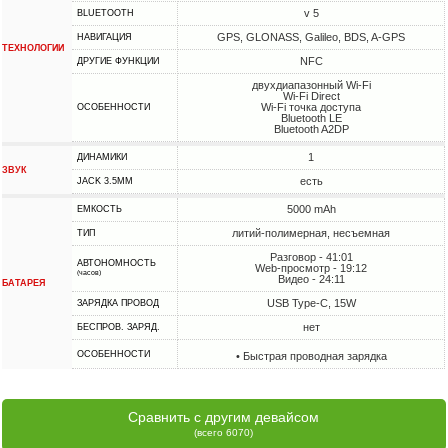
v 5
BLUETOOTH
GPS, GLONASS, Galileo, BDS, A-GPS
НАВИГАЦИЯ
ТЕХНОЛОГИИ
NFC
ДРУГИЕ ФУНКЦИИ
двухдиапазонный Wi-Fi
Wi-Fi Direct
Wi-Fi точка доступа
ОСОБЕННОСТИ
Bluetooth LE
Bluetooth A2DP
1
ДИНАМИКИ
ЗВУК
есть
JACK 3.5MM
5000 mAh
ЕМКОСТЬ
литий-полимерная, несъемная
ТИП
Разговор - 41:01
АВТОНОМНОСТЬ
Web-просмотр - 19:12
(часов)
Видео - 24:11
БАТАРЕЯ
USB Type-C, 15W
ЗАРЯДКА ПРОВОД
нет
БЕСПРОВ. ЗАРЯД.
ОСОБЕННОСТИ
• Быстрая проводная зарядка
Сравнить с другим девайсом
(всего 6070)