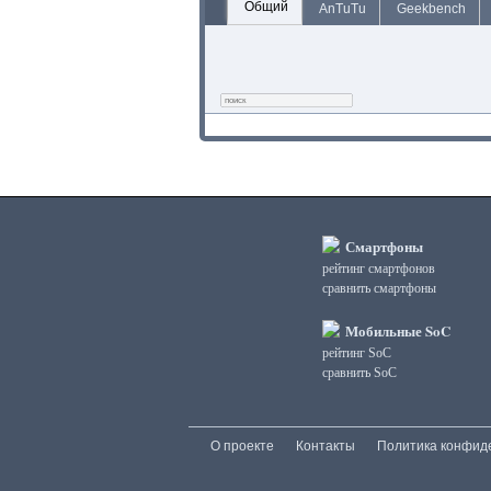
Общий
AnTuTu
Geekbench
Смартфоны
рейтинг смартфонов
сравнить смартфоны
Мобильные SoC
рейтинг SoC
сравнить SoC
О проекте
Контакты
Политика конфид