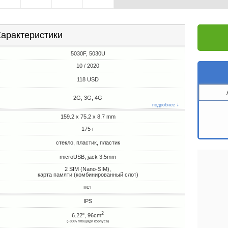
арактеристики
5030F, 5030U
10 / 2020
118 USD
2G, 3G, 4G
подробнее ↓
159.2 x 75.2 x 8.7 mm
175 г
стекло, пластик, пластик
microUSB, jack 3.5mm
2 SIM (Nano-SIM),
карта памяти (комбинированный слот)
нет
IPS
2
6.22", 96cm
(~80% площади корпуса)