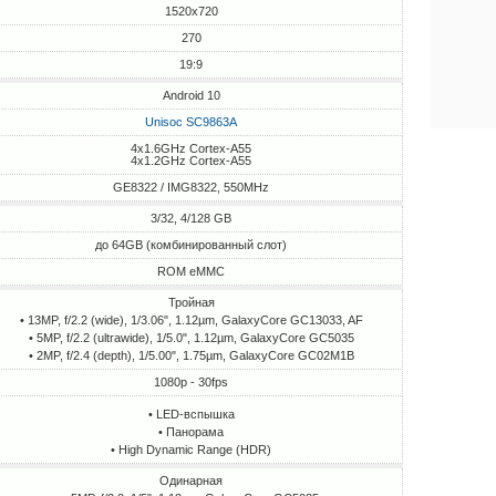
1520x720
270
19:9
Android 10
Unisoc SC9863A
4x1.6GHz Cortex-A55
4x1.2GHz Cortex-A55
GE8322 / IMG8322, 550MHz
3/32, 4/128 GB
до 64GB (комбинированный слот)
ROM eMMC
Тройная
• 13MP, f/2.2 (wide), 1/3.06", 1.12µm, GalaxyCore GC13033, AF
• 5MP, f/2.2 (ultrawide), 1/5.0", 1.12µm, GalaxyCore GC5035
• 2MP, f/2.4 (depth), 1/5.00", 1.75µm, GalaxyCore GC02M1B
1080p - 30fps
• LED-вспышка
• Панорама
• High Dynamic Range (HDR)
Одинарная