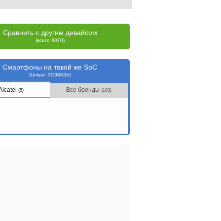
Сравнить с другим девайсом
(всего 6070)
Смартфоны на такой же SoC
(Unisoc SC9863A)
Alcatel
Все бренды
(5)
(103)