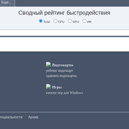
Еще...
Сводный рейтинг быстродействия
Total
CPU
GPU
ИИ
Видеокарты
рейтинг видеокарт
сравнить видеокарты
Игры
каталог игр для Windows
енциальности
Архив