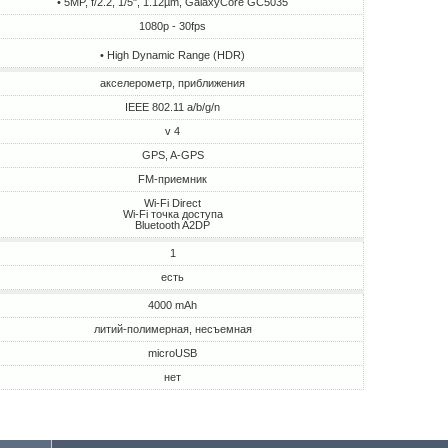
• 5MP, f/2.2, 1/5", 1.12µm, GalaxyCore GC5035
1080p - 30fps
• High Dynamic Range (HDR)
акселерометр, приближения
IEEE 802.11 a/b/g/n
v 4
GPS, A-GPS
FM-приемник
Wi-Fi Direct
Wi-Fi точка доступа
Bluetooth A2DP
1
есть
4000 mAh
литий-полимерная, несъемная
microUSB
нет