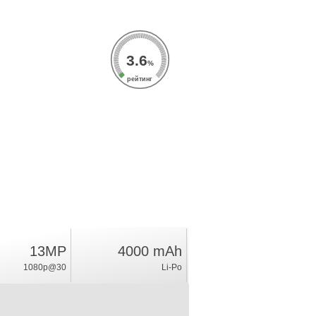
3.6
%
рейтинг
13MP
4000 mAh
1080p@30
Li-Po