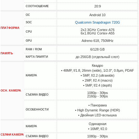
20:9
СООТНОШЕНИЕ
Android 10
ОС
Qualcomm Snapdragon 720G
SOC
ПЛАТФОРМА
2x2.3GHz Cortex-A76
CPU
6x1.8GHz Cortex-A55
Adreno 618, 750MHz
GPU
6/128 GB
RAM / ROM
ПАМЯТЬ
до 256GB (отдельный слот)
КАРТА ПАМЯТИ
Квадро
• 48MP, f/1.8, 26mm (wide), 1/2.0", 0.8µm, PDAF
• 5MP, f/2.2 (ultrawide)
КАМЕРА
• 2MP, f/2.4 (macro)
• 5MP, f/2.4 (depth)
ОСН. КАМЕРА
1080p - 30fps
СЪЕМКА ВИДЕО
2160p - 30fps
• Панорама
ОСОБЕННОСТИ
• High Dynamic Range (HDR)
• Двойная LED-вспышка
Одинарная
КАМЕРА
• 16MP, f/2.0
СЕЛФИ КАМЕРА
1080p - 30fps
СЪЕМКА ВИДЕО