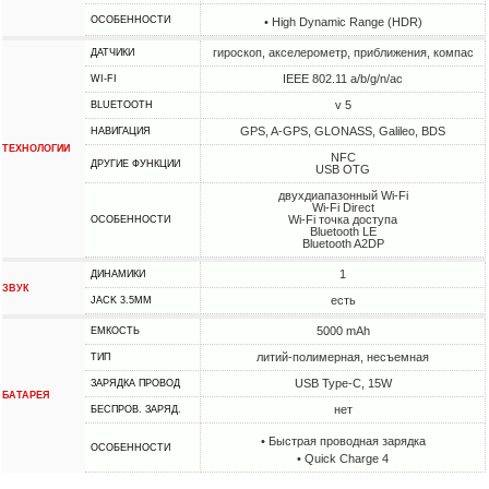
ОСОБЕННОСТИ
• High Dynamic Range (HDR)
гироскоп, акселерометр, приближения, компас
ДАТЧИКИ
IEEE 802.11 a/b/g/n/ac
WI-FI
v 5
BLUETOOTH
GPS, A-GPS, GLONASS, Galileo, BDS
НАВИГАЦИЯ
ТЕХНОЛОГИИ
NFC
ДРУГИЕ ФУНКЦИИ
USB OTG
двухдиапазонный Wi-Fi
Wi-Fi Direct
Wi-Fi точка доступа
ОСОБЕННОСТИ
Bluetooth LE
Bluetooth A2DP
1
ДИНАМИКИ
ЗВУК
есть
JACK 3.5MM
5000 mAh
ЕМКОСТЬ
литий-полимерная, несъемная
ТИП
USB Type-C, 15W
ЗАРЯДКА ПРОВОД
БАТАРЕЯ
нет
БЕСПРОВ. ЗАРЯД.
• Быстрая проводная зарядка
ОСОБЕННОСТИ
• Quick Charge 4