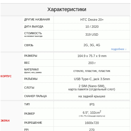
Характеристики
HTC Desire 20+
ДРУГИЕ НАЗВАНИЯ
10 / 2020
ДАТА ВЫХОДА
СТОИМОСТЬ
319 USD
на момент выхода
2G, 3G, 4G
СВЯЗЬ
подробнее ↓
164.9 x 75.7 x 9 mm
РАЗМЕРЫ
203 г
ВЕС
МАТЕРИАЛ
стекло, пластик, пластик
фронт, низ, рамка
КОРПУС
USB Type-C, jack 3.5mm
РАЗЪЕМЫ
2 SIM (Nano-SIM),
СЛОТЫ
карта памяти (отдельный слот)
на задней крышке
СКАНЕР ПАЛЬЦА
IPS
ТИП
2
6.5", 102cm
РАЗМЕР
(~81.7% площади корпуса)
ЭКРАН
1600x720
РАЗРЕШЕНИЕ
270
PPI