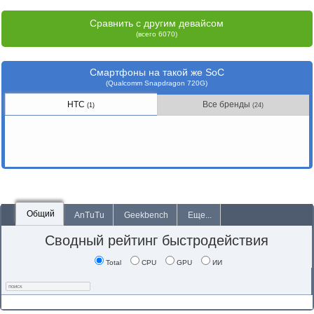
Сравнить с другим девайсом
(всего 6070)
Смартфоны на такой же SoC
(Qualcomm Snapdragon 720G)
HTC
Все бренды
(1)
(24)
Общий
AnTuTu
Geekbench
Еще...
Сводный рейтинг быстродействия
Total
CPU
GPU
ИИ