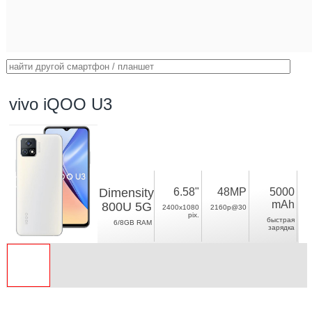
vivo iQOO U3
Dimensity
6.58"
48MP
5000
mAh
800U 5G
2400x1080
2160p@30
pix.
быстрая
6/8GB RAM
зарядка