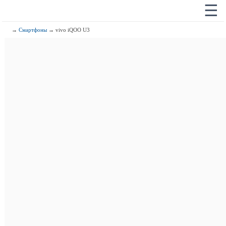
☰
→
Смартфоны
→ vivo iQOO U3