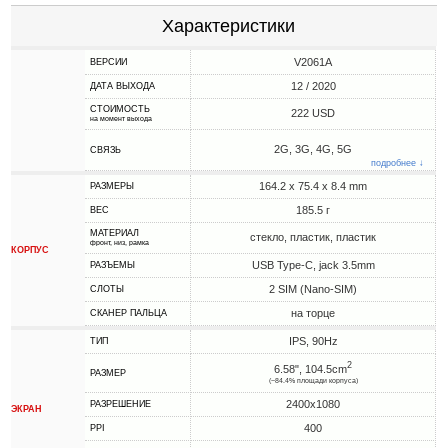
Характеристики
V2061A
ВЕРСИИ
12 / 2020
ДАТА ВЫХОДА
СТОИМОСТЬ
222 USD
на момент выхода
2G, 3G, 4G, 5G
СВЯЗЬ
подробнее ↓
164.2 x 75.4 x 8.4 mm
РАЗМЕРЫ
185.5 г
ВЕС
МАТЕРИАЛ
стекло, пластик, пластик
фронт, низ, рамка
КОРПУС
USB Type-C, jack 3.5mm
РАЗЪЕМЫ
2 SIM (Nano-SIM)
СЛОТЫ
на торце
СКАНЕР ПАЛЬЦА
IPS, 90Hz
ТИП
2
6.58", 104.5cm
РАЗМЕР
(~84.4% площади корпуса)
2400x1080
РАЗРЕШЕНИЕ
ЭКРАН
400
PPI