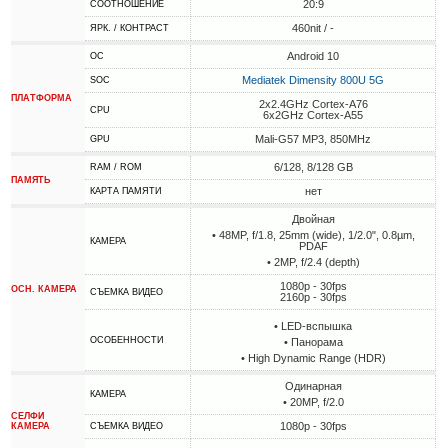
20:9
СООТНОШЕНИЕ
460nit / -
ЯРК. / КОНТРАСТ
Android 10
ОС
Mediatek Dimensity 800U 5G
SOC
ПЛАТФОРМА
2x2.4GHz Cortex-A76
CPU
6x2GHz Cortex-A55
Mali-G57 MP3, 850MHz
GPU
6/128, 8/128 GB
RAM / ROM
ПАМЯТЬ
нет
КАРТА ПАМЯТИ
Двойная
• 48MP, f/1.8, 25mm (wide), 1/2.0", 0.8µm,
КАМЕРА
PDAF
• 2MP, f/2.4 (depth)
1080p - 30fps
ОСН. КАМЕРА
СЪЕМКА ВИДЕО
2160p - 30fps
• LED-вспышка
ОСОБЕННОСТИ
• Панорама
• High Dynamic Range (HDR)
Одинарная
КАМЕРА
• 20MP, f/2.0
СЕЛФИ
1080p - 30fps
КАМЕРА
СЪЕМКА ВИДЕО