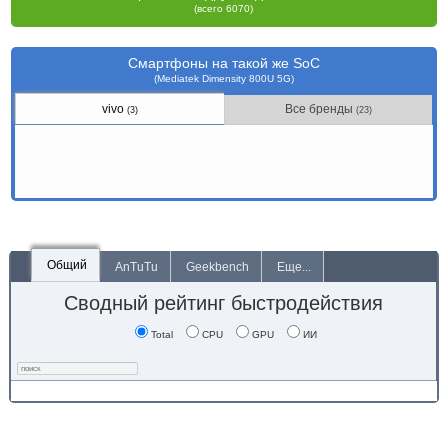
(всего 6070)
Смартфоны на такой же SoC
(Mediatek Dimensity 800U 5G)
vivo
Все бренды
(3)
(23)
Общий
AnTuTu
Geekbench
Еще...
Сводный рейтинг быстродействия
Total
CPU
GPU
ИИ