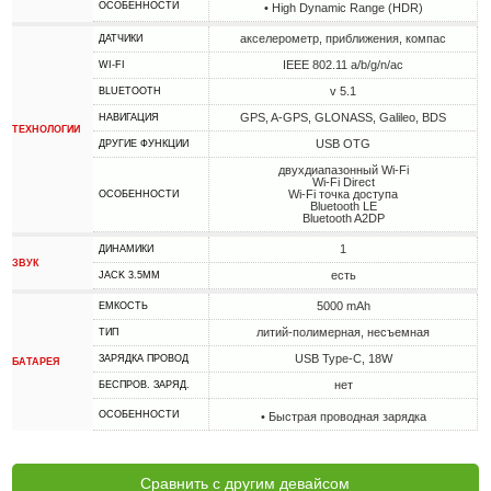
ОСОБЕННОСТИ
• High Dynamic Range (HDR)
акселерометр, приближения, компас
ДАТЧИКИ
IEEE 802.11 a/b/g/n/ac
WI-FI
v 5.1
BLUETOOTH
GPS, A-GPS, GLONASS, Galileo, BDS
НАВИГАЦИЯ
ТЕХНОЛОГИИ
USB OTG
ДРУГИЕ ФУНКЦИИ
двухдиапазонный Wi-Fi
Wi-Fi Direct
Wi-Fi точка доступа
ОСОБЕННОСТИ
Bluetooth LE
Bluetooth A2DP
1
ДИНАМИКИ
ЗВУК
есть
JACK 3.5MM
5000 mAh
ЕМКОСТЬ
литий-полимерная, несъемная
ТИП
USB Type-C, 18W
ЗАРЯДКА ПРОВОД
БАТАРЕЯ
нет
БЕСПРОВ. ЗАРЯД.
ОСОБЕННОСТИ
• Быстрая проводная зарядка
Сравнить с другим девайсом