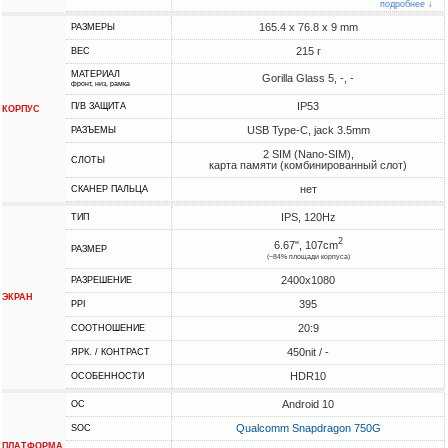
подробнее ↓
165.4 x 76.8 x 9 mm
РАЗМЕРЫ
215 г
ВЕС
МАТЕРИАЛ
Gorilla Glass 5, -, -
фронт, низ, рамка
IP53
П/В ЗАЩИТА
КОРПУС
USB Type-C, jack 3.5mm
РАЗЪЕМЫ
2 SIM (Nano-SIM),
СЛОТЫ
карта памяти (комбинированный слот)
нет
СКАНЕР ПАЛЬЦА
IPS, 120Hz
ТИП
2
6.67", 107cm
РАЗМЕР
(~84% площади корпуса)
2400x1080
РАЗРЕШЕНИЕ
ЭКРАН
395
PPI
20:9
СООТНОШЕНИЕ
450nit / -
ЯРК. / КОНТРАСТ
HDR10
ОСОБЕННОСТИ
Android 10
ОС
Qualcomm Snapdragon 750G
SOC
ПЛАТФОРМА