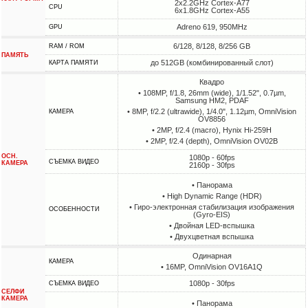
2x2.2GHz Cortex-A77
CPU
6x1.8GHz Cortex-A55
Adreno 619, 950MHz
GPU
6/128, 8/128, 8/256 GB
RAM / ROM
ПАМЯТЬ
до 512GB (комбинированный слот)
КАРТА ПАМЯТИ
Квадро
• 108MP, f/1.8, 26mm (wide), 1/1.52", 0.7µm,
Samsung HM2, PDAF
• 8MP, f/2.2 (ultrawide), 1/4.0", 1.12µm, OmniVision
КАМЕРА
OV8856
• 2MP, f/2.4 (macro), Hynix Hi-259H
• 2MP, f/2.4 (depth), OmniVision OV02B
ОСН.
1080p - 60fps
СЪЕМКА ВИДЕО
КАМЕРА
2160p - 30fps
• Панорама
• High Dynamic Range (HDR)
• Гиро-электронная стабилизация изображения
ОСОБЕННОСТИ
(Gyro-EIS)
• Двойная LED-вспышка
• Двухцветная вспышка
Одинарная
КАМЕРА
• 16MP, OmniVision OV16A1Q
1080p - 30fps
СЪЕМКА ВИДЕО
СЕЛФИ
КАМЕРА
• Панорама