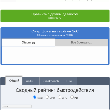
Сравнить с другим девайсом
(всего 6070)
Смартфоны на такой же SoC
(Qualcomm Snapdragon 750G)
Xiaomi
Все бренды
(3)
(21)
Общий
AnTuTu
Geekbench
Еще...
Сводный рейтинг быстродействия
Total
CPU
GPU
ИИ