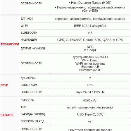
• High Dynamic Range (HDR)
ОСОБЕННОСТИ
• Гиро-электронная стабилизация изображения
(Gyro-EIS)
гироскоп, акселерометр, приближения, компас
ДАТЧИКИ
IEEE 802.11 a/b/g/n/ac
WI-FI
v 5
BLUETOOTH
GPS, GLONASS, Galileo, BDS, QZSS, A-GPS
НАВИГАЦИЯ
ТЕХНОЛОГИИ
NFC
ДРУГИЕ ФУНКЦИИ
ИК-порт
двухдиапазонный Wi-Fi
Wi-Fi Direct
Wi-Fi точка доступа
ОСОБЕННОСТИ
Bluetooth LE
Bluetooth A2DP
2
ДИНАМИКИ
есть
JACK 3.5MM
ЗВУК
звук 24-bit / 192kHz
ОСОБЕННОСТИ
4820 mAh
ЕМКОСТЬ
литий-полимерная, несъемная
ТИП
USB Type-C, 33W
ЗАРЯДКА ПРОВОД
БАТАРЕЯ
нет
БЕСПРОВ. ЗАРЯД.
ОСОБЕННОСТИ
• Быстрая проводная зарядка