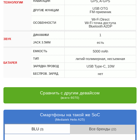
GPS, A-GPS
НАВИГАЦИЯ
ТЕХНОЛОГИИ
USB OTG
ДРУГИЕ ФУНКЦИИ
FM-приемник
Wi-Fi Direct
Wi-Fi точка доступа
ОСОБЕННОСТИ
Bluetooth A2DP
1
ДИНАМИКИ
ЗВУК
есть
JACK 3.5MM
5000 mAh
ЕМКОСТЬ
литий-полимерная, несъемная
ТИП
БАТАРЕЯ
USB Type-C, 10W
ЗАРЯДКА ПРОВОД
нет
БЕСПРОВ. ЗАРЯД.
Сравнить с другим девайсом
(всего 6070)
Смартфоны на такой же SoC
(Mediatek Helio A25)
BLU
Все бренды
(3)
(22)