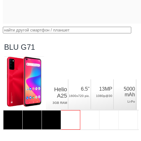
BLU G71
Helio
6.5"
13MP
5000
mAh
A25
1600x720 pix.
1080p@30
Li-Po
3GB RAM