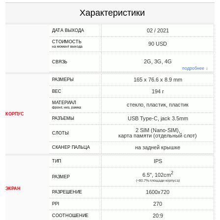
Характеристики
02 / 2021
ДАТА ВЫХОДА
СТОИМОСТЬ
90 USD
на момент выхода
2G, 3G, 4G
СВЯЗЬ
подробнее ↓
165 x 76.6 x 8.9 mm
РАЗМЕРЫ
194 г
ВЕС
МАТЕРИАЛ
стекло, пластик, пластик
фронт, низ, рамка
КОРПУС
USB Type-C, jack 3.5mm
РАЗЪЕМЫ
2 SIM (Nano-SIM),
СЛОТЫ
карта памяти (отдельный слот)
на задней крышке
СКАНЕР ПАЛЬЦА
IPS
ТИП
2
6.5", 102cm
РАЗМЕР
(~80.7% площади корпуса)
ЭКРАН
1600x720
РАЗРЕШЕНИЕ
270
PPI
20:9
СООТНОШЕНИЕ