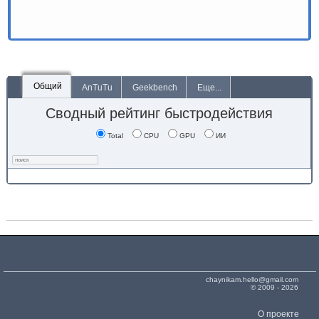
Общий
AnTuTu
Geekbench
Еще...
Сводный рейтинг быстродействия
Total
CPU
GPU
ИИ
chaynikam.hello@gmail.com
© 2009 - 2026
О проекте