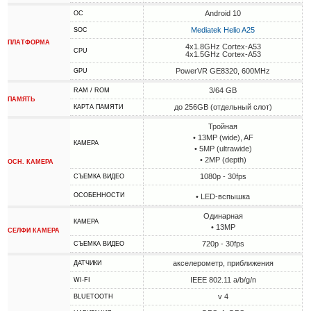
Android 10
ОС
Mediatek Helio A25
SOC
ПЛАТФОРМА
4x1.8GHz Cortex-A53
CPU
4x1.5GHz Cortex-A53
PowerVR GE8320, 600MHz
GPU
3/64 GB
RAM / ROM
ПАМЯТЬ
до 256GB (отдельный слот)
КАРТА ПАМЯТИ
Тройная
• 13MP (wide), AF
КАМЕРА
• 5MP (ultrawide)
• 2MP (depth)
ОСН. КАМЕРА
1080p - 30fps
СЪЕМКА ВИДЕО
ОСОБЕННОСТИ
• LED-вспышка
Одинарная
КАМЕРА
• 13MP
СЕЛФИ КАМЕРА
720p - 30fps
СЪЕМКА ВИДЕО
акселерометр, приближения
ДАТЧИКИ
IEEE 802.11 a/b/g/n
WI-FI
v 4
BLUETOOTH