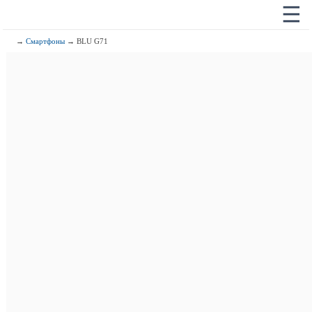
☰
→
Смартфоны
→ BLU G71