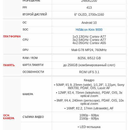
2480x2200
РАЗРЕШЕНИЕ
413
PPI
6" OLED, 2700х1160
ВТОРОЙ ДИСПЛЕЙ
Android 10
ОС
HiSilicon Kirin 9000
SOC
1x3.13GHz Cortex-A77
ПЛАТФОРМА
3x2.54GHz Cortex-A77
CPU
4x2.05GHz Cortex-A55
Mali-G78 MP24, 760MHz
GPU
8/256, 8/512 GB
RAM / ROM
до 256GB (комбинированный слот)
КАРТА ПАМЯТИ
ПАМЯТЬ
ROM UFS 3.1
ОСОБЕННОСТИ
Квадро
• 50MP, f/1.9, 23mm (wide), 1/1.28", 1.22µm, Sony
IMX700, PDAF, OIS, Laser AF
• 12MP, f/2.4, 70mm (telephoto), PDAF, OIS, 3x
КАМЕРА
optical zoom
• 8MP, f/4.4, 240mm (periscope), PDAF, OIS, 10x
optical zoom
• 16MP, f/2.2, 17mm (ultrawide), AF
1080p - 60fps
ОСН.
СЪЕМКА ВИДЕО
2160p - 60fps
КАМЕРА
• LED-вспышка