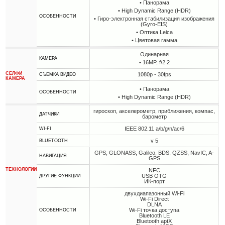
• Панорама
• High Dynamic Range (HDR)
ОСОБЕННОСТИ
• Гиро-электронная стабилизация изображения
(Gyro-EIS)
• Оптика Leica
• Цветовая гамма
Одинарная
КАМЕРА
• 16MP, f/2.2
СЕЛФИ
1080p - 30fps
СЪЕМКА ВИДЕО
КАМЕРА
• Панорама
ОСОБЕННОСТИ
• High Dynamic Range (HDR)
гироскоп, акселерометр, приближения, компас,
ДАТЧИКИ
барометр
IEEE 802.11 a/b/g/n/ac/6
WI-FI
v 5
BLUETOOTH
GPS, GLONASS, Galileo, BDS, QZSS, NavIC, A-
НАВИГАЦИЯ
GPS
ТЕХНОЛОГИИ
NFC
USB OTG
ДРУГИЕ ФУНКЦИИ
ИК-порт
двухдиапазонный Wi-Fi
Wi-Fi Direct
DLNA
Wi-Fi точка доступа
ОСОБЕННОСТИ
Bluetooth LE
Bluetooth aptX