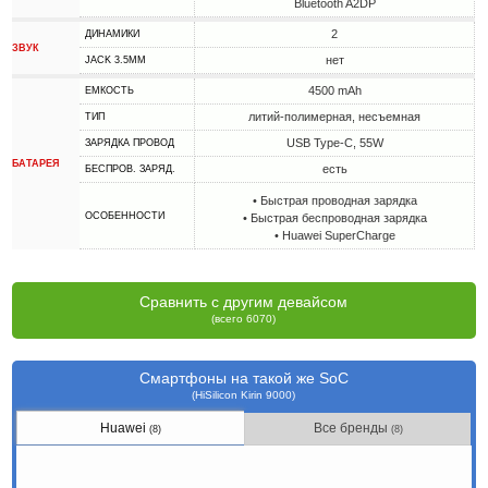
Bluetooth A2DP
2
ДИНАМИКИ
ЗВУК
нет
JACK 3.5MM
4500 mAh
ЕМКОСТЬ
литий-полимерная, несъемная
ТИП
USB Type-C, 55W
ЗАРЯДКА ПРОВОД
БАТАРЕЯ
есть
БЕСПРОВ. ЗАРЯД.
• Быстрая проводная зарядка
ОСОБЕННОСТИ
• Быстрая беспроводная зарядка
• Huawei SuperCharge
Сравнить с другим девайсом
(всего 6070)
Смартфоны на такой же SoC
(HiSilicon Kirin 9000)
Huawei
Все бренды
(8)
(8)