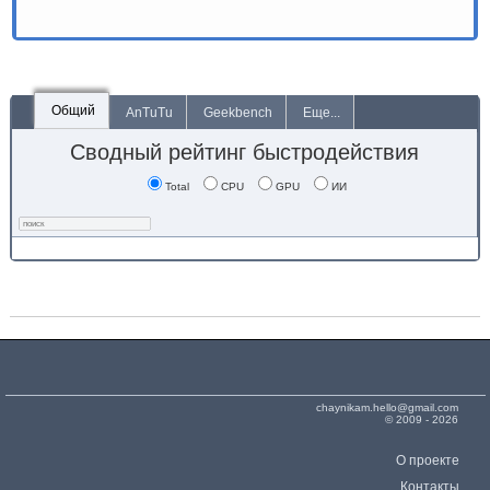
Общий
AnTuTu
Geekbench
Еще...
Сводный рейтинг быстродействия
Total
CPU
GPU
ИИ
chaynikam.hello@gmail.com
© 2009 - 2026
О проекте
Контакты