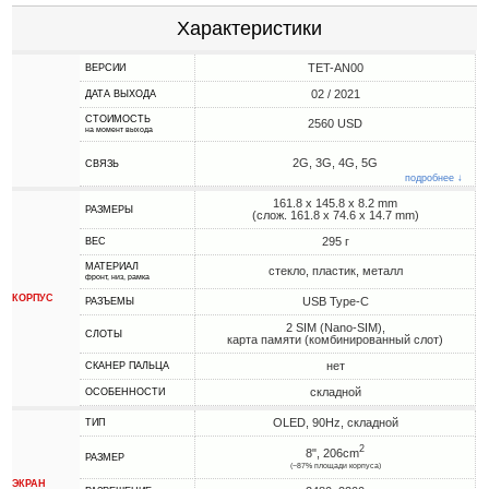
Характеристики
TET-AN00
ВЕРСИИ
02 / 2021
ДАТА ВЫХОДА
СТОИМОСТЬ
2560 USD
на момент выхода
2G, 3G, 4G, 5G
СВЯЗЬ
подробнее ↓
161.8 x 145.8 x 8.2 mm
РАЗМЕРЫ
(слож. 161.8 x 74.6 x 14.7 mm)
295 г
ВЕС
МАТЕРИАЛ
стекло, пластик, металл
фронт, низ, рамка
КОРПУС
USB Type-C
РАЗЪЕМЫ
2 SIM (Nano-SIM),
СЛОТЫ
карта памяти (комбинированный слот)
нет
СКАНЕР ПАЛЬЦА
складной
ОСОБЕННОСТИ
OLED, 90Hz, складной
ТИП
2
8", 206cm
РАЗМЕР
(~87% площади корпуса)
ЭКРАН