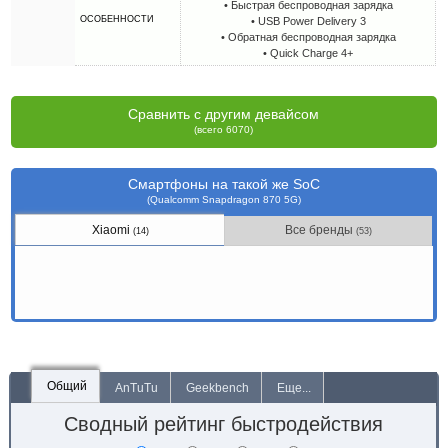
• Быстрая беспроводная зарядка
ОСОБЕННОСТИ
• USB Power Delivery 3
• Обратная беспроводная зарядка
• Quick Charge 4+
Сравнить с другим девайсом
(всего 6070)
Смартфоны на такой же SoC
(Qualcomm Snapdragon 870 5G)
Xiaomi
Все бренды
(14)
(53)
Общий
AnTuTu
Geekbench
Еще...
Сводный рейтинг быстродействия