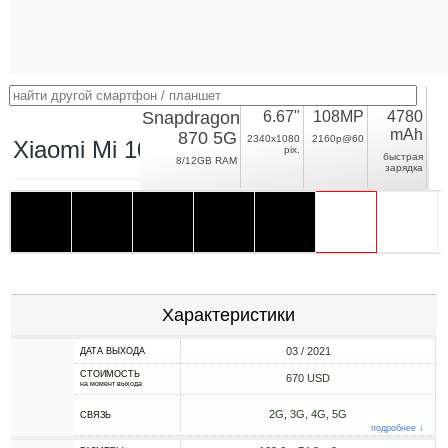
Snapdragon
6.67"
108MP
4780
mAh
870 5G
2340x1080
2160p@60
Xiaomi Mi 10S
pix.
быстрая
8/12GB RAM
зарядка
Характеристики
03 / 2021
ДАТА ВЫХОДА
СТОИМОСТЬ
670 USD
на момент выхода
2G, 3G, 4G, 5G
СВЯЗЬ
подробнее ↓