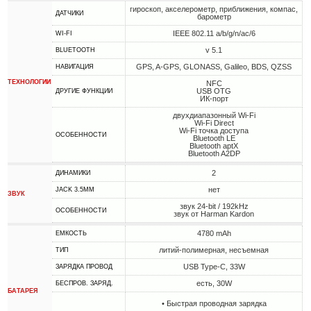
гироскоп, акселерометр, приближения, компас,
ДАТЧИКИ
барометр
IEEE 802.11 a/b/g/n/ac/6
WI-FI
v 5.1
BLUETOOTH
GPS, A-GPS, GLONASS, Galileo, BDS, QZSS
НАВИГАЦИЯ
ТЕХНОЛОГИИ
NFC
USB OTG
ДРУГИЕ ФУНКЦИИ
ИК-порт
двухдиапазонный Wi-Fi
Wi-Fi Direct
Wi-Fi точка доступа
ОСОБЕННОСТИ
Bluetooth LE
Bluetooth aptX
Bluetooth A2DP
2
ДИНАМИКИ
нет
JACK 3.5MM
ЗВУК
звук 24-bit / 192kHz
ОСОБЕННОСТИ
звук от Harman Kardon
4780 mAh
ЕМКОСТЬ
литий-полимерная, несъемная
ТИП
USB Type-C, 33W
ЗАРЯДКА ПРОВОД
есть, 30W
БЕСПРОВ. ЗАРЯД.
БАТАРЕЯ
• Быстрая проводная зарядка