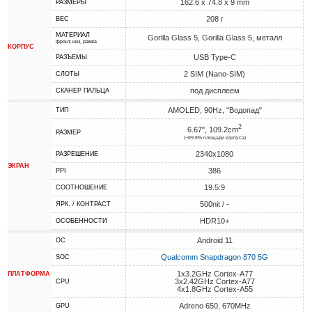
162.6 x 74.8 x 9 mm
РАЗМЕРЫ
208 г
ВЕС
МАТЕРИАЛ
Gorilla Glass 5, Gorilla Glass 5, металл
фронт, низ, рамка
КОРПУС
USB Type-C
РАЗЪЕМЫ
2 SIM (Nano-SIM)
СЛОТЫ
под дисплеем
СКАНЕР ПАЛЬЦА
AMOLED, 90Hz, "Водопад"
ТИП
2
6.67", 109.2cm
РАЗМЕР
(~89.8% площади корпуса)
2340x1080
РАЗРЕШЕНИЕ
ЭКРАН
386
PPI
19.5:9
СООТНОШЕНИЕ
500nit / -
ЯРК. / КОНТРАСТ
HDR10+
ОСОБЕННОСТИ
Android 11
ОС
Qualcomm Snapdragon 870 5G
SOC
1x3.2GHz Cortex-A77
ПЛАТФОРМА
3x2.42GHz Cortex-A77
CPU
4x1.8GHz Cortex-A55
Adreno 650, 670MHz
GPU