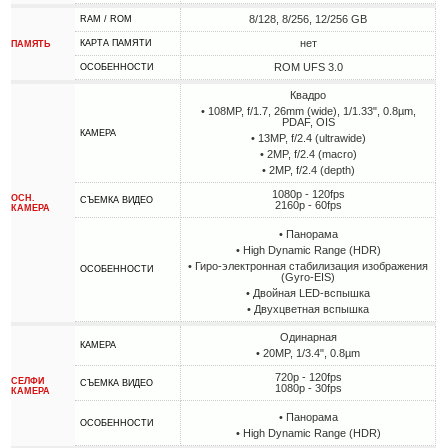
8/128, 8/256, 12/256 GB
RAM / ROM
нет
КАРТА ПАМЯТИ
ПАМЯТЬ
ROM UFS 3.0
ОСОБЕННОСТИ
Квадро
• 108MP, f/1.7, 26mm (wide), 1/1.33", 0.8µm,
PDAF, OIS
КАМЕРА
• 13MP, f/2.4 (ultrawide)
• 2MP, f/2.4 (macro)
• 2MP, f/2.4 (depth)
1080p - 120fps
ОСН.
СЪЕМКА ВИДЕО
2160p - 60fps
КАМЕРА
• Панорама
• High Dynamic Range (HDR)
• Гиро-электронная стабилизация изображения
ОСОБЕННОСТИ
(Gyro-EIS)
• Двойная LED-вспышка
• Двухцветная вспышка
Одинарная
КАМЕРА
• 20MP, 1/3.4", 0.8µm
720p - 120fps
СЕЛФИ
СЪЕМКА ВИДЕО
1080p - 30fps
КАМЕРА
• Панорама
ОСОБЕННОСТИ
• High Dynamic Range (HDR)