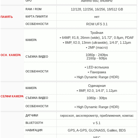
Adreno 660, 840MHz
GPU
12/128, 12/256, 16/256, 18/512 GB
RAM / ROM
нет
КАРТА ПАМЯТИ
ПАМЯТЬ
ROM UFS 3.1
ОСОБЕННОСТИ
Тройная
• 64MP, f/1.8, 26mm (wide), 1/1.72", 0.8µm, PDAF
КАМЕРА
• 8MP, f/2.0, 13mm (ultrawide), 1/4.0", 1.12µm
• 2MP (macro)
1080p - 240fps
ОСН. КАМЕРА
СЪЕМКА ВИДЕО
2160p - 60fps
• LED-вспышка
ОСОБЕННОСТИ
• Панорама
• High Dynamic Range (HDR)
Одинарная
КАМЕРА
• 8MP, f/2.0, 1/4.0", 1.12µm
СЕЛФИ КАМЕРА
1080p - 30fps
СЪЕМКА ВИДЕО
ОСОБЕННОСТИ
• High Dynamic Range (HDR)
гироскоп, акселерометр, приближения, компас
ДАТЧИКИ
v 5.1
BLUETOOTH
GPS, A-GPS, GLONASS, Galileo, BDS
НАВИГАЦИЯ
NFC