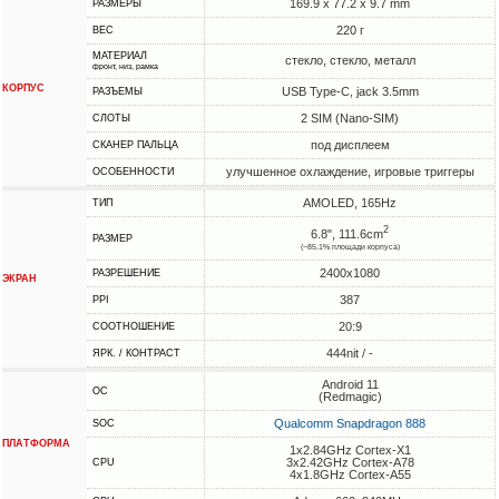
169.9 x 77.2 x 9.7 mm
РАЗМЕРЫ
220 г
ВЕС
МАТЕРИАЛ
стекло, стекло, металл
фронт, низ, рамка
КОРПУС
USB Type-C, jack 3.5mm
РАЗЪЕМЫ
2 SIM (Nano-SIM)
СЛОТЫ
под дисплеем
СКАНЕР ПАЛЬЦА
улучшенное охлаждение, игровые триггеры
ОСОБЕННОСТИ
AMOLED, 165Hz
ТИП
2
6.8", 111.6cm
РАЗМЕР
(~85.1% площади корпуса)
2400x1080
РАЗРЕШЕНИЕ
ЭКРАН
387
PPI
20:9
СООТНОШЕНИЕ
444nit / -
ЯРК. / КОНТРАСТ
Android 11
ОС
(Redmagic)
Qualcomm Snapdragon 888
SOC
ПЛАТФОРМА
1x2.84GHz Cortex-X1
3x2.42GHz Cortex-A78
CPU
4x1.8GHz Cortex-A55