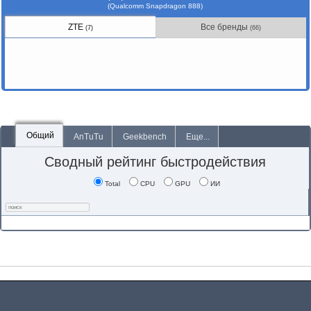
(Qualcomm Snapdragon 888)
ZTE
Все бренды
(7)
(66)
Общий
AnTuTu
Geekbench
Еще...
Сводный рейтинг быстродействия
Total
CPU
GPU
ИИ