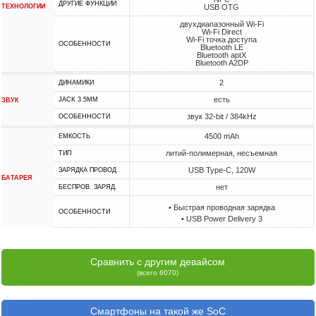
ДРУГИЕ ФУНКЦИИ
ТЕХНОЛОГИИ
USB OTG
двухдиапазонный Wi-Fi
Wi-Fi Direct
Wi-Fi точка доступа
ОСОБЕННОСТИ
Bluetooth LE
Bluetooth aptX
Bluetooth A2DP
2
ДИНАМИКИ
есть
JACK 3.5MM
ЗВУК
звук 32-bit / 384kHz
ОСОБЕННОСТИ
4500 mAh
ЕМКОСТЬ
литий-полимерная, несъемная
ТИП
USB Type-C, 120W
ЗАРЯДКА ПРОВОД
БАТАРЕЯ
нет
БЕСПРОВ. ЗАРЯД.
• Быстрая проводная зарядка
ОСОБЕННОСТИ
• USB Power Delivery 3
Сравнить с другим девайсом
(всего 6070)
Смартфоны на такой же SoC