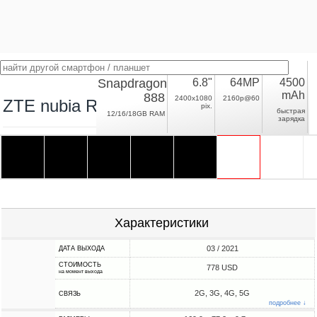
Snapdragon
6.8"
64MP
4500
mAh
888
2400x1080
2160p@60
ZTE nubia Red Magic 6 Pro
pix.
быстрая
12/16/18GB RAM
зарядка
Характеристики
03 / 2021
ДАТА ВЫХОДА
СТОИМОСТЬ
778 USD
на момент выхода
2G, 3G, 4G, 5G
СВЯЗЬ
подробнее ↓