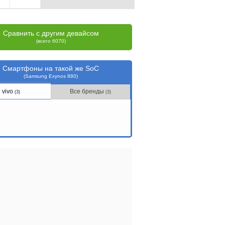
Сравнить с другим девайсом
(всего 6070)
Смартфоны на такой же SoC
(Samsung Exynos 880)
vivo
Все бренды
(3)
(3)