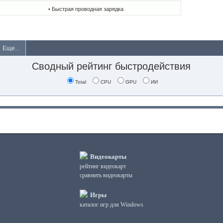
• Быстрая проводная зарядка
Еще...
Сводный рейтинг быстродействия
Total
CPU
GPU
ИИ
Видеокарты
рейтинг видеокарт
сравнить видеокарты
Игры
каталог игр для Windows