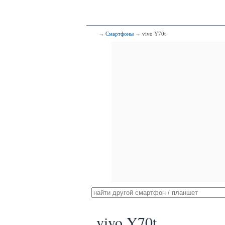
→
Смартфоны
→ vivo Y70t
vivo Y70t