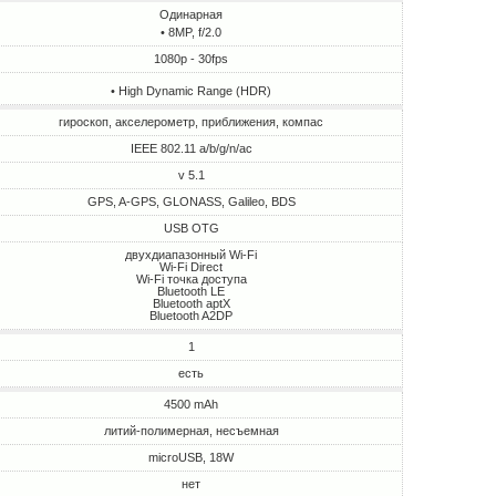
Одинарная
• 8MP, f/2.0
1080p - 30fps
• High Dynamic Range (HDR)
гироскоп, акселерометр, приближения, компас
IEEE 802.11 a/b/g/n/ac
v 5.1
GPS, A-GPS, GLONASS, Galileo, BDS
USB OTG
двухдиапазонный Wi-Fi
Wi-Fi Direct
Wi-Fi точка доступа
Bluetooth LE
Bluetooth aptX
Bluetooth A2DP
1
есть
4500 mAh
литий-полимерная, несъемная
microUSB, 18W
нет