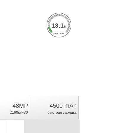
13.1
%
рейтинг
48MP
4500 mAh
2160p@30
быстрая зарядка