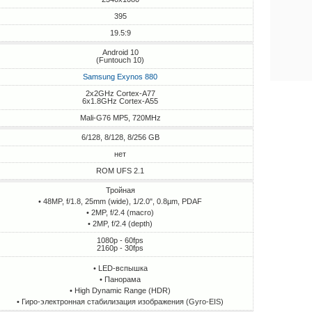
395
19.5:9
Android 10
(Funtouch 10)
Samsung Exynos 880
2x2GHz Cortex-A77
6x1.8GHz Cortex-A55
Mali-G76 MP5, 720MHz
6/128, 8/128, 8/256 GB
нет
ROM UFS 2.1
Тройная
• 48MP, f/1.8, 25mm (wide), 1/2.0", 0.8µm, PDAF
• 2MP, f/2.4 (macro)
• 2MP, f/2.4 (depth)
1080p - 60fps
2160p - 30fps
• LED-вспышка
• Панорама
• High Dynamic Range (HDR)
• Гиро-электронная стабилизация изображения (Gyro-EIS)