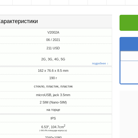
арактеристики
V2002A
06 / 2021
211 USD
2G, 3G, 4G, 5G
подробнее ↓
162 x 76.6 x 8.5 mm
190 г
стекло, пластик, пластик
microUSB, jack 3.5mm
2 SIM (Nano-SIM)
на торце
IPS
2
6.53", 104.7cm
(~84.4% площади корпуса)
2340x1080