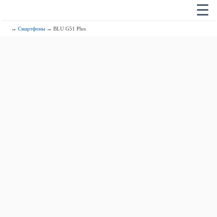
☰
→
Смартфоны
→ BLU G51 Plus