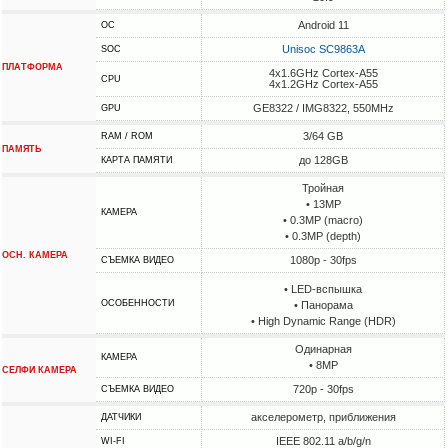
Android 11
ОС
Unisoc SC9863A
SOC
ПЛАТФОРМА
4x1.6GHz Cortex-A55
CPU
4x1.2GHz Cortex-A55
GE8322 / IMG8322, 550MHz
GPU
3/64 GB
RAM / ROM
ПАМЯТЬ
до 128GB
КАРТА ПАМЯТИ
Тройная
• 13MP
КАМЕРА
• 0.3MP (macro)
• 0.3MP (depth)
ОСН. КАМЕРА
1080p - 30fps
СЪЕМКА ВИДЕО
• LED-вспышка
ОСОБЕННОСТИ
• Панорама
• High Dynamic Range (HDR)
Одинарная
КАМЕРА
• 8MP
СЕЛФИ КАМЕРА
720p - 30fps
СЪЕМКА ВИДЕО
акселерометр, приближения
ДАТЧИКИ
IEEE 802.11 a/b/g/n
WI-FI