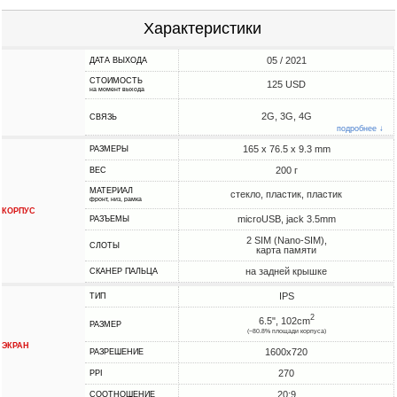
Характеристики
05 / 2021
ДАТА ВЫХОДА
СТОИМОСТЬ
125 USD
на момент выхода
2G, 3G, 4G
СВЯЗЬ
подробнее ↓
165 x 76.5 x 9.3 mm
РАЗМЕРЫ
200 г
ВЕС
МАТЕРИАЛ
стекло, пластик, пластик
фронт, низ, рамка
КОРПУС
microUSB, jack 3.5mm
РАЗЪЕМЫ
2 SIM (Nano-SIM),
СЛОТЫ
карта памяти
на задней крышке
СКАНЕР ПАЛЬЦА
IPS
ТИП
2
6.5", 102cm
РАЗМЕР
(~80.8% площади корпуса)
ЭКРАН
1600x720
РАЗРЕШЕНИЕ
270
PPI
20:9
СООТНОШЕНИЕ