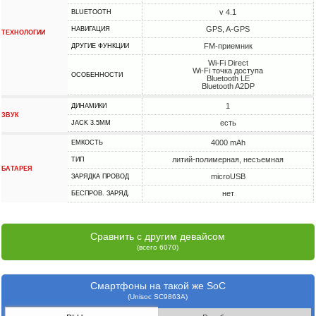
v 4.1
BLUETOOTH
GPS, A-GPS
НАВИГАЦИЯ
ТЕХНОЛОГИИ
FM-приемник
ДРУГИЕ ФУНКЦИИ
Wi-Fi Direct
Wi-Fi точка доступа
ОСОБЕННОСТИ
Bluetooth LE
Bluetooth A2DP
1
ДИНАМИКИ
ЗВУК
есть
JACK 3.5MM
4000 mAh
ЕМКОСТЬ
литий-полимерная, несъемная
ТИП
БАТАРЕЯ
microUSB
ЗАРЯДКА ПРОВОД
нет
БЕСПРОВ. ЗАРЯД.
Сравнить с другим девайсом
(всего 6070)
Смартфоны на такой же SoC
(Unisoc SC9863A)