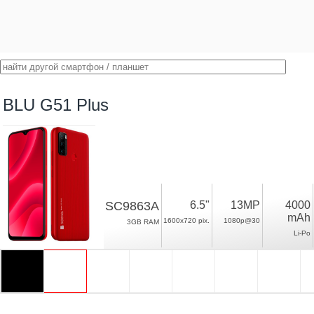
BLU G51 Plus
SC9863A
6.5"
13MP
4000
mAh
1600x720 pix.
1080p@30
3GB RAM
Li-Po