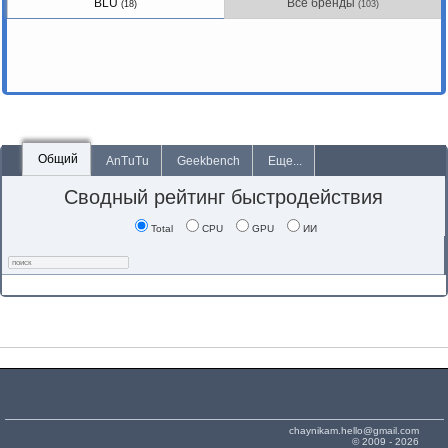
BLU
Все бренды
(18)
(103)
Общий
AnTuTu
Geekbench
Еще...
Сводный рейтинг быстродействия
Total
CPU
GPU
ИИ
chaynikam.hello@gmail.com
© 2009 - 2026