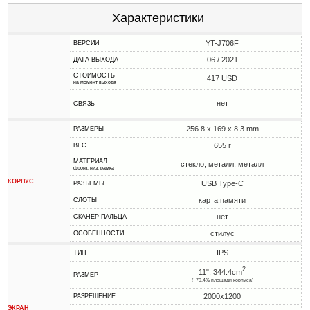
Характеристики
YT-J706F
ВЕРСИИ
06 / 2021
ДАТА ВЫХОДА
СТОИМОСТЬ
417 USD
на момент выхода
нет
СВЯЗЬ
256.8 x 169 x 8.3 mm
РАЗМЕРЫ
655 г
ВЕС
МАТЕРИАЛ
стекло, металл, металл
фронт, низ, рамка
КОРПУС
USB Type-C
РАЗЪЕМЫ
карта памяти
СЛОТЫ
нет
СКАНЕР ПАЛЬЦА
стилус
ОСОБЕННОСТИ
IPS
ТИП
2
11", 344.4cm
РАЗМЕР
(~79.4% площади корпуса)
2000x1200
РАЗРЕШЕНИЕ
ЭКРАН