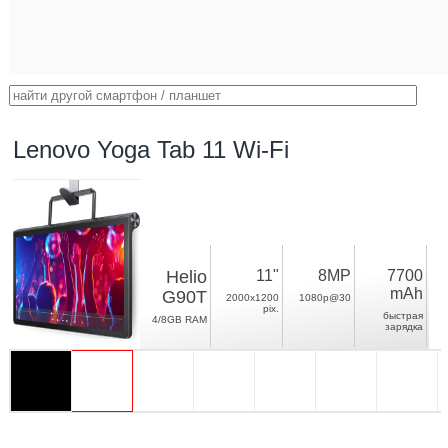
Lenovo Yoga Tab 11 Wi-Fi
Helio
11"
8MP
7700
mAh
G90T
2000x1200
1080p@30
pix.
быстрая
4/8GB RAM
зарядка