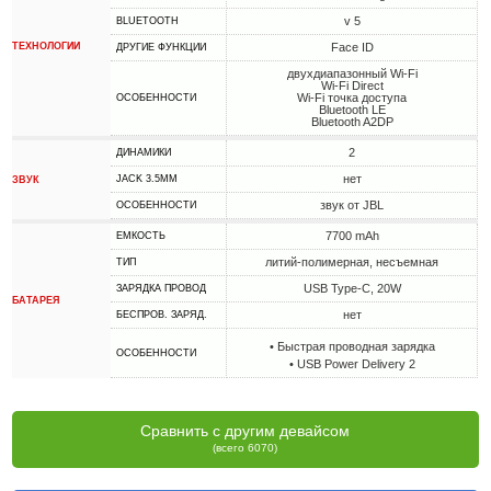
v 5
BLUETOOTH
ТЕХНОЛОГИИ
Face ID
ДРУГИЕ ФУНКЦИИ
двухдиапазонный Wi-Fi
Wi-Fi Direct
Wi-Fi точка доступа
ОСОБЕННОСТИ
Bluetooth LE
Bluetooth A2DP
2
ДИНАМИКИ
нет
JACK 3.5MM
ЗВУК
звук от JBL
ОСОБЕННОСТИ
7700 mAh
ЕМКОСТЬ
литий-полимерная, несъемная
ТИП
USB Type-C, 20W
ЗАРЯДКА ПРОВОД
БАТАРЕЯ
нет
БЕСПРОВ. ЗАРЯД.
• Быстрая проводная зарядка
ОСОБЕННОСТИ
• USB Power Delivery 2
Сравнить с другим девайсом
(всего 6070)