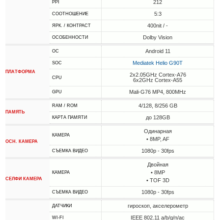
212
PPI
5:3
СООТНОШЕНИЕ
400nit / -
ЯРК. / КОНТРАСТ
Dolby Vision
ОСОБЕННОСТИ
Android 11
ОС
Mediatek Helio G90T
SOC
ПЛАТФОРМА
2x2.05GHz Cortex-A76
CPU
6x2GHz Cortex-A55
Mali-G76 MP4, 800MHz
GPU
4/128, 8/256 GB
RAM / ROM
ПАМЯТЬ
до 128GB
КАРТА ПАМЯТИ
Одинарная
КАМЕРА
• 8MP, AF
ОСН. КАМЕРА
1080p - 30fps
СЪЕМКА ВИДЕО
Двойная
• 8MP
КАМЕРА
СЕЛФИ КАМЕРА
• TOF 3D
1080p - 30fps
СЪЕМКА ВИДЕО
гироскоп, акселерометр
ДАТЧИКИ
IEEE 802.11 a/b/g/n/ac
WI-FI