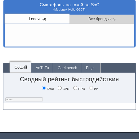
Смартфоны на такой же SoC
(Mediatek Helio G90T)
Lenovo
Все бренды
(4)
(15)
Общий
AnTuTu
Geekbench
Еще...
Сводный рейтинг быстродействия
Total
CPU
GPU
ИИ