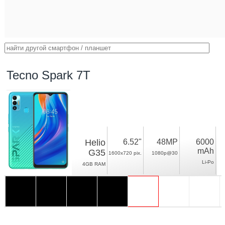
Tecno Spark 7T
Helio
6.52"
48MP
6000
mAh
G35
1600x720 pix.
1080p@30
Li-Po
4GB RAM