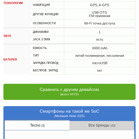
ТЕХНОЛОГИИ
GPS, A-GPS
НАВИГАЦИЯ
USB OTG
ДРУГИЕ ФУНКЦИИ
FM-приемник
Wi-Fi точка доступа
ОСОБЕННОСТИ
1
ДИНАМИКИ
ЗВУК
есть
JACK 3.5MM
6000 mAh
ЕМКОСТЬ
литий-полимерная, несъемная
ТИП
БАТАРЕЯ
microUSB
ЗАРЯДКА ПРОВОД
нет
БЕСПРОВ. ЗАРЯД.
Сравнить с другим девайсом
(всего 6070)
Смартфоны на такой же SoC
(Mediatek Helio G35)
Tecno
Все бренды
(3)
(43)