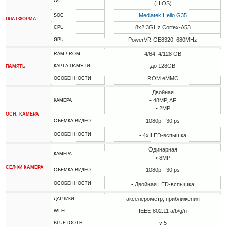
ОС
(HIOS)
Mediatek Helio G35
SOC
ПЛАТФОРМА
8x2.3GHz Cortex-A53
CPU
PowerVR GE8320, 680MHz
GPU
4/64, 4/128 GB
RAM / ROM
до 128GB
КАРТА ПАМЯТИ
ПАМЯТЬ
ROM eMMC
ОСОБЕННОСТИ
Двойная
• 48MP, AF
КАМЕРА
• 2MP
ОСН. КАМЕРА
1080p - 30fps
СЪЕМКА ВИДЕО
ОСОБЕННОСТИ
• 4х LED-вспышка
Одинарная
КАМЕРА
• 8MP
СЕЛФИ КАМЕРА
1080p - 30fps
СЪЕМКА ВИДЕО
ОСОБЕННОСТИ
• Двойная LED-вспышка
акселерометр, приближения
ДАТЧИКИ
IEEE 802.11 a/b/g/n
WI-FI
v 5
BLUETOOTH