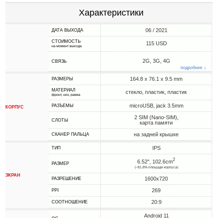
Характеристики
06 / 2021
ДАТА ВЫХОДА
СТОИМОСТЬ
115 USD
на момент выхода
2G, 3G, 4G
СВЯЗЬ
подробнее ↓
164.8 x 76.1 x 9.5 mm
РАЗМЕРЫ
МАТЕРИАЛ
стекло, пластик, пластик
фронт, низ, рамка
microUSB, jack 3.5mm
РАЗЪЕМЫ
КОРПУС
2 SIM (Nano-SIM),
СЛОТЫ
карта памяти
на задней крышке
СКАНЕР ПАЛЬЦА
IPS
ТИП
2
6.52", 102.6cm
РАЗМЕР
(~81.8% площади корпуса)
ЭКРАН
1600x720
РАЗРЕШЕНИЕ
269
PPI
20:9
СООТНОШЕНИЕ
Android 11