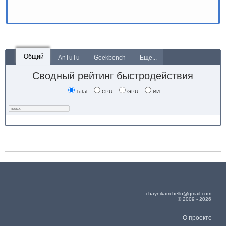
Общий
AnTuTu
Geekbench
Еще...
Сводный рейтинг быстродействия
Total
CPU
GPU
ИИ
chaynikam.hello@gmail.com
© 2009 - 2026
О проекте