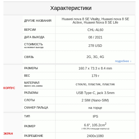
Характеристики
Huawei nova 8 SE Vitality, Huawei nova 8 SE
ДРУГИЕ НАЗВАНИЯ
Active, Huawei Nova 8 SE Life
CHL-AL60
ВЕРСИИ
08 / 2021
ДАТА ВЫХОДА
СТОИМОСТЬ
278 USD
на момент выхода
2G, 3G, 4G
СВЯЗЬ
подробнее ↓
160.7 x 73.3 x 8.4 mm
РАЗМЕРЫ
179 г
ВЕС
МАТЕРИАЛ
стекло, пластик, пластик
фронт, низ, рамка
КОРПУС
USB Type-C, jack 3.5mm
РАЗЪЕМЫ
2 SIM (Nano-SIM)
СЛОТЫ
на торце
СКАНЕР ПАЛЬЦА
IPS
ТИП
2
6.6", 105.2cm
РАЗМЕР
(~89.3% площади корпуса)
ЭКРАН
2400x1080
РАЗРЕШЕНИЕ