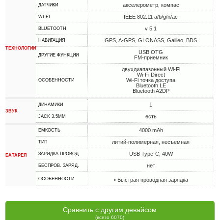
акселерометр, компас
ДАТЧИКИ
IEEE 802.11 a/b/g/n/ac
WI-FI
v 5.1
BLUETOOTH
GPS, A-GPS, GLONASS, Galileo, BDS
НАВИГАЦИЯ
ТЕХНОЛОГИИ
USB OTG
ДРУГИЕ ФУНКЦИИ
FM-приемник
двухдиапазонный Wi-Fi
Wi-Fi Direct
Wi-Fi точка доступа
ОСОБЕННОСТИ
Bluetooth LE
Bluetooth A2DP
1
ДИНАМИКИ
ЗВУК
есть
JACK 3.5MM
4000 mAh
ЕМКОСТЬ
литий-полимерная, несъемная
ТИП
USB Type-C, 40W
ЗАРЯДКА ПРОВОД
БАТАРЕЯ
нет
БЕСПРОВ. ЗАРЯД.
ОСОБЕННОСТИ
• Быстрая проводная зарядка
Сравнить с другим девайсом
(всего 6070)