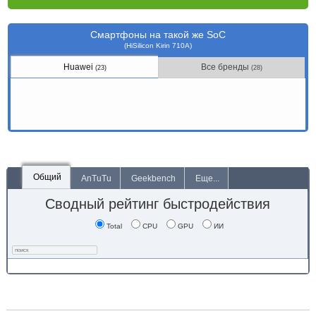
Смартфоны на такой же SoC
(HiSilicon Kirin 710A)
Huawei
Все бренды
(23)
(28)
Общий
AnTuTu
Geekbench
Еще...
Сводный рейтинг быстродействия
Total
CPU
GPU
ИИ