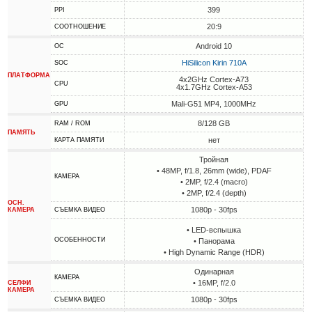
399
PPI
20:9
СООТНОШЕНИЕ
Android 10
ОС
HiSilicon Kirin 710A
SOC
ПЛАТФОРМА
4x2GHz Cortex-A73
CPU
4x1.7GHz Cortex-A53
Mali-G51 MP4, 1000MHz
GPU
8/128 GB
RAM / ROM
ПАМЯТЬ
нет
КАРТА ПАМЯТИ
Тройная
• 48MP, f/1.8, 26mm (wide), PDAF
КАМЕРА
• 2MP, f/2.4 (macro)
• 2MP, f/2.4 (depth)
ОСН.
1080p - 30fps
КАМЕРА
СЪЕМКА ВИДЕО
• LED-вспышка
ОСОБЕННОСТИ
• Панорама
• High Dynamic Range (HDR)
Одинарная
КАМЕРА
• 16MP, f/2.0
СЕЛФИ
КАМЕРА
1080p - 30fps
СЪЕМКА ВИДЕО