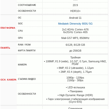
20:9
СООТНОШЕНИЕ
HDR10+
ОСОБЕННОСТИ
Android 11
ОС
Mediatek Dimensity 800U 5G
SOC
ПЛАТФОРМА
2x2.4GHz Cortex-A76
CPU
6x2GHz Cortex-A55
Mali-G57 MP3, 850MHz
GPU
6/128, 8/128 GB
RAM / ROM
ПАМЯТЬ
до 256GB
КАРТА ПАМЯТИ
Тройная
• 108MP, f/1.9 (wide), 1/1.52", 0.7µm, Samsung HM2,
PDAF
КАМЕРА
• 8MP, f/2.2 (ultrawide), 1.12µm
• 2MP, f/2.4 (depth), 1.75µm
1080p - 120fps
СЪЕМКА ВИДЕО
ОСН. КАМЕРА
2160p - 30fps
• LED-вспышка
• Панорама
ОСОБЕННОСТИ
• High Dynamic Range (HDR)
• Гиро-электронная стабилизация изображения
(Gyro-EIS)
Одинарная