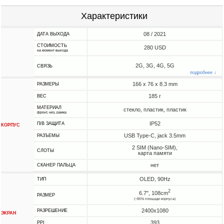
Характеристики
08 / 2021
ДАТА ВЫХОДА
СТОИМОСТЬ
280 USD
на момент выхода
2G, 3G, 4G, 5G
СВЯЗЬ
подробнее ↓
166 x 76 x 8.3 mm
РАЗМЕРЫ
185 г
ВЕС
МАТЕРИАЛ
стекло, пластик, пластик
фронт, низ, рамка
IP52
П/В ЗАЩИТА
КОРПУС
USB Type-C, jack 3.5mm
РАЗЪЕМЫ
2 SIM (Nano-SIM),
СЛОТЫ
карта памяти
нет
СКАНЕР ПАЛЬЦА
OLED, 90Hz
ТИП
2
6.7", 108cm
РАЗМЕР
(~85% площади корпуса)
2400x1080
РАЗРЕШЕНИЕ
ЭКРАН
393
PPI