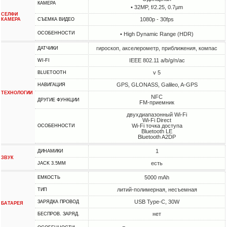
КАМЕРА
• 32MP, f/2.25, 0.7µm
СЕЛФИ
1080p - 30fps
КАМЕРА
СЪЕМКА ВИДЕО
ОСОБЕННОСТИ
• High Dynamic Range (HDR)
гироскоп, акселерометр, приближения, компас
ДАТЧИКИ
IEEE 802.11 a/b/g/n/ac
WI-FI
v 5
BLUETOOTH
GPS, GLONASS, Galileo, A-GPS
НАВИГАЦИЯ
ТЕХНОЛОГИИ
NFC
ДРУГИЕ ФУНКЦИИ
FM-приемник
двухдиапазонный Wi-Fi
Wi-Fi Direct
Wi-Fi точка доступа
ОСОБЕННОСТИ
Bluetooth LE
Bluetooth A2DP
1
ДИНАМИКИ
ЗВУК
есть
JACK 3.5MM
5000 mAh
ЕМКОСТЬ
литий-полимерная, несъемная
ТИП
USB Type-C, 30W
ЗАРЯДКА ПРОВОД
БАТАРЕЯ
нет
БЕСПРОВ. ЗАРЯД.