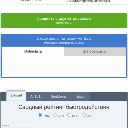
ОСОБЕННОСТИ
• Быстрая проводная зарядка
Сравнить с другим девайсом
(всего 6070)
Смартфоны на такой же SoC
(Mediatek Dimensity 800U 5G)
Motorola
Все бренды
(1)
(23)
Общий
AnTuTu
Geekbench
Еще...
Сводный рейтинг быстродействия
Total
CPU
GPU
ИИ