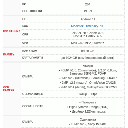
264
PPI
19.5:9
СООТНОШЕНИЕ
Android 11
ОС
Mediatek Dimensity 700
SOC
ПЛАТФОРМА
2x2.2GHz Cortex-A76
CPU
6x2GHz Cortex-A55
Mali-G57 MP2, 950MHz
GPU
8/128 GB
RAM / ROM
ПАМЯТЬ
до 1024GB (комбинированный слот)
КАРТА ПАМЯТИ
Квадро
• 48MP, f/1.8, 26mm (wide), 1/2.0", 0.8µm,
Samsung S5KGM2, PDAF
КАМЕРА
• 8MP, f/2.2 (ultrawide), Samsung S5K4H7
• 2MP, f/2.6 (macro), OmniVision OV02B
• 2MP, f/2.4 (depth), GalaxyCore GC02M2
ОСН.
КАМЕРА
1440p - 30fps
СЪЕМКА ВИДЕО
• Панорама
ОСОБЕННОСТИ
• High Dynamic Range (HDR)
• Двойная LED-вспышка
Одинарная
КАМЕРА
• 16MP, f/2.2, Sony IMX481