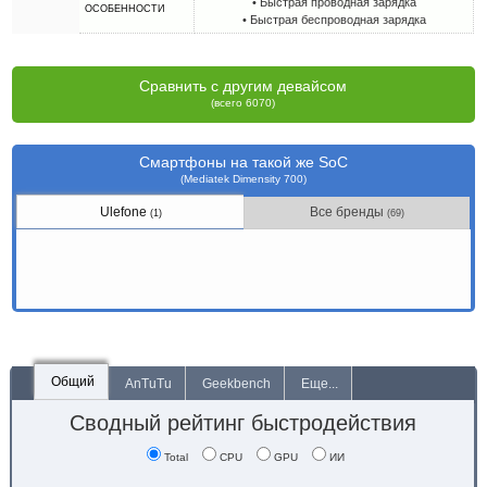
• Быстрая проводная зарядка
ОСОБЕННОСТИ
• Быстрая беспроводная зарядка
Сравнить с другим девайсом
(всего 6070)
Смартфоны на такой же SoC
(Mediatek Dimensity 700)
Ulefone
Все бренды
(1)
(69)
Общий
AnTuTu
Geekbench
Еще...
Сводный рейтинг быстродействия
Total
CPU
GPU
ИИ