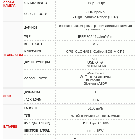
СЕЛФИ
1080p - 30fps
СЪЕМКА ВИДЕО
КАМЕРА
• Панорама
ОСОБЕННОСТИ
• High Dynamic Range (HDR)
гироскоп, акселерометр, приближения, компас,
ДАТЧИКИ
кулонометр
IEEE 802.11 a/b/g/n/ac
WI-FI
v 5
BLUETOOTH
GPS, GLONASS, Galileo, BDS, A-GPS
НАВИГАЦИЯ
ТЕХНОЛОГИИ
NFC
USB OTG
ДРУГИЕ ФУНКЦИИ
FM-приемник
Wi-Fi Direct
Wi-Fi точка доступа
ОСОБЕННОСТИ
Bluetooth LE
Bluetooth A2DP
1
ДИНАМИКИ
ЗВУК
есть
JACK 3.5MM
5180 mAh
ЕМКОСТЬ
литий-полимерная, несъемная
ТИП
USB Type-C, 18W
ЗАРЯДКА ПРОВОД
БАТАРЕЯ
есть, 15W
БЕСПРОВ. ЗАРЯД.