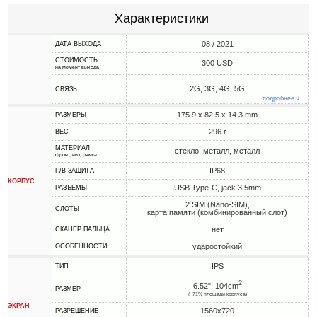
Характеристики
08 / 2021
ДАТА ВЫХОДА
СТОИМОСТЬ
300 USD
на момент выхода
2G, 3G, 4G, 5G
СВЯЗЬ
подробнее ↓
175.9 x 82.5 x 14.3 mm
РАЗМЕРЫ
296 г
ВЕС
МАТЕРИАЛ
стекло, металл, металл
фронт, низ, рамка
IP68
П/В ЗАЩИТА
КОРПУС
USB Type-C, jack 3.5mm
РАЗЪЕМЫ
2 SIM (Nano-SIM),
СЛОТЫ
карта памяти (комбинированный слот)
нет
СКАНЕР ПАЛЬЦА
ударостойкий
ОСОБЕННОСТИ
IPS
ТИП
2
6.52", 104cm
РАЗМЕР
(~71% площади корпуса)
ЭКРАН
1560x720
РАЗРЕШЕНИЕ