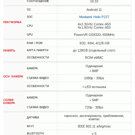
16:10
СООТНОШЕНИЕ
Android 11
ОС
Mediatek Helio P22T
SOC
ПЛАТФОРМА
4x2.3GHz Cortex-A53
CPU
4x1.8GHz Cortex-A53
PowerVR GE8320, 650MHz
GPU
3/32, 4/64, 4/128 GB
RAM / ROM
до 128GB (отдельный слот)
КАРТА ПАМЯТИ
ПАМЯТЬ
ROM eMMC
ОСОБЕННОСТИ
Одинарная
КАМЕРА
• 8MP
ОСН. КАМЕРА
1080p - 30fps
СЪЕМКА ВИДЕО
ОСОБЕННОСТИ
• LED-вспышка
Одинарная
КАМЕРА
• 5MP
СЕЛФИ
КАМЕРА
720p - 30fps
СЪЕМКА ВИДЕО
гироскоп, акселерометр, приближения,
ДАТЧИКИ
компас
IEEE 802.11 a/b/g/n/ac
WI-FI
v 5
BLUETOOTH