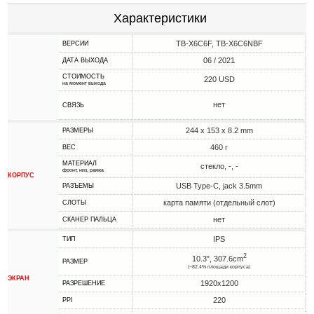
Характеристики
TB-X6C6F, TB-X6C6NBF
ВЕРСИИ
06 / 2021
ДАТА ВЫХОДА
СТОИМОСТЬ
220 USD
на момент выхода
нет
СВЯЗЬ
244 x 153 x 8.2 mm
РАЗМЕРЫ
460 г
ВЕС
МАТЕРИАЛ
стекло, -, -
фронт, низ, рамка
КОРПУС
USB Type-C, jack 3.5mm
РАЗЪЕМЫ
карта памяти (отдельный слот)
СЛОТЫ
нет
СКАНЕР ПАЛЬЦА
IPS
ТИП
2
10.3", 307.6cm
РАЗМЕР
(~82.4% площади корпуса)
ЭКРАН
1920x1200
РАЗРЕШЕНИЕ
220
PPI