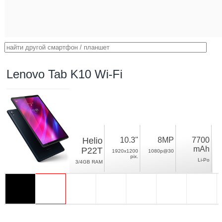
Lenovo Tab K10 Wi-Fi
Helio
10.3"
8MP
7700
mAh
P22T
1920x1200
1080p@30
pix.
Li-Po
3/4GB RAM