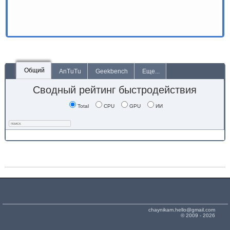
Общий
AnTuTu
Geekbench
Еще...
Сводный рейтинг быстродействия
Total
CPU
GPU
ИИ
chaynikam.hello@gmail.com
© 2009 - 2026