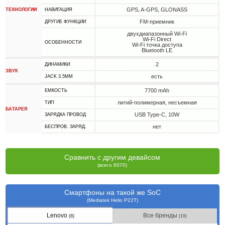
GPS, A-GPS, GLONASS
ТЕХНОЛОГИИ
НАВИГАЦИЯ
FM-приемник
ДРУГИЕ ФУНКЦИИ
двухдиапазонный Wi-Fi
Wi-Fi Direct
ОСОБЕННОСТИ
Wi-Fi точка доступа
Bluetooth LE
2
ДИНАМИКИ
ЗВУК
есть
JACK 3.5MM
7700 mAh
ЕМКОСТЬ
литий-полимерная, несъемная
ТИП
БАТАРЕЯ
USB Type-C, 10W
ЗАРЯДКА ПРОВОД
нет
БЕСПРОВ. ЗАРЯД.
Сравнить с другим девайсом
(всего 6070)
Смартфоны на такой же SoC
(Mediatek Helio P22T)
Lenovo
Все бренды
(8)
(19)