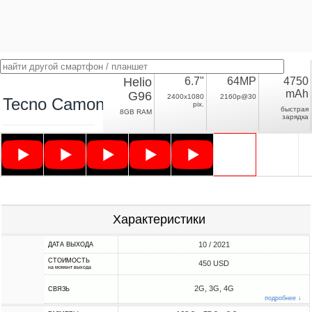
Helio
6.7"
64MP
4750
mAh
G96
2400x1080
2160p@30
Tecno Camon 18 Premier
pix.
быстрая
8GB RAM
зарядка
Характеристики
10 / 2021
ДАТА ВЫХОДА
СТОИМОСТЬ
450 USD
на момент выхода
2G, 3G, 4G
СВЯЗЬ
подробнее ↓