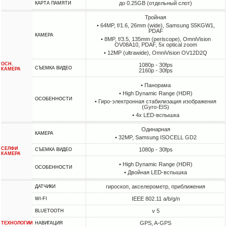
до 0.25GB (отдельный слот)
КАРТА ПАМЯТИ
Тройная
• 64MP, f/1.6, 26mm (wide), Samsung S5KGW1,
PDAF
КАМЕРА
• 8MP, f/3.5, 135mm (periscope), OmniVision
OV08A10, PDAF, 5x optical zoom
• 12MP (ultrawide), OmniVision OV12D2Q
ОСН.
1080p - 30fps
СЪЕМКА ВИДЕО
КАМЕРА
2160p - 30fps
• Панорама
• High Dynamic Range (HDR)
ОСОБЕННОСТИ
• Гиро-электронная стабилизация изображения
(Gyro-EIS)
• 4х LED-вспышка
Одинарная
КАМЕРА
• 32MP, Samsung ISOCELL GD2
СЕЛФИ
1080p - 30fps
СЪЕМКА ВИДЕО
КАМЕРА
• High Dynamic Range (HDR)
ОСОБЕННОСТИ
• Двойная LED-вспышка
гироскоп, акселерометр, приближения
ДАТЧИКИ
IEEE 802.11 a/b/g/n
WI-FI
v 5
BLUETOOTH
GPS, A-GPS
ТЕХНОЛОГИИ
НАВИГАЦИЯ