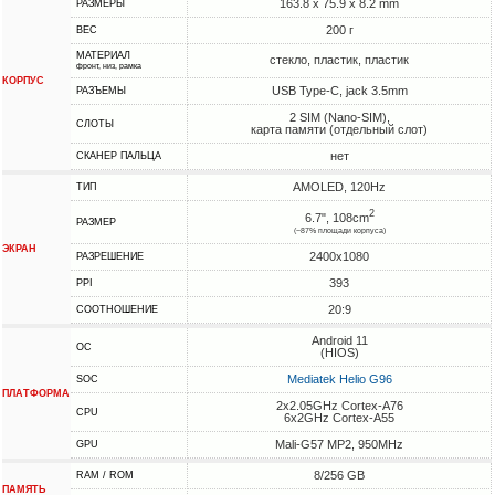
163.8 x 75.9 x 8.2 mm
РАЗМЕРЫ
200 г
ВЕС
МАТЕРИАЛ
стекло, пластик, пластик
фронт, низ, рамка
КОРПУС
USB Type-C, jack 3.5mm
РАЗЪЕМЫ
2 SIM (Nano-SIM),
СЛОТЫ
карта памяти (отдельный слот)
нет
СКАНЕР ПАЛЬЦА
AMOLED, 120Hz
ТИП
2
6.7", 108cm
РАЗМЕР
(~87% площади корпуса)
ЭКРАН
2400x1080
РАЗРЕШЕНИЕ
393
PPI
20:9
СООТНОШЕНИЕ
Android 11
ОС
(HIOS)
Mediatek Helio G96
SOC
ПЛАТФОРМА
2x2.05GHz Cortex-A76
CPU
6x2GHz Cortex-A55
Mali-G57 MP2, 950MHz
GPU
8/256 GB
RAM / ROM
ПАМЯТЬ