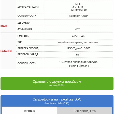
NFC
USB OTG
ДРУГИЕ ФУНКЦИИ
FM-приемник
Bluetooth A2DP
ОСОБЕННОСТИ
1
ДИНАМИКИ
ЗВУК
есть
JACK 3.5MM
4750 mAh
ЕМКОСТЬ
литий-полимерная, несъемная
ТИП
USB Type-C, 33W
ЗАРЯДКА ПРОВОД
БАТАРЕЯ
нет
БЕСПРОВ. ЗАРЯД.
• Быстрая проводная зарядка
ОСОБЕННОСТИ
• Pump Express+
Сравнить с другим девайсом
(всего 6070)
Смартфоны на такой же SoC
(Mediatek Helio G96)
Tecno
Все бренды
(3)
(23)