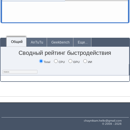
Общий
AnTuTu
Geekbench
Еще...
Сводный рейтинг быстродействия
Total
CPU
GPU
ИИ
chaynikam.hello@gmail.com
© 2009 - 2026