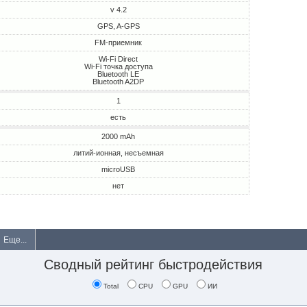
v 4.2
GPS, A-GPS
FM-приемник
Wi-Fi Direct
Wi-Fi точка доступа
Bluetooth LE
Bluetooth A2DP
1
есть
2000 mAh
литий-ионная, несъемная
microUSB
нет
Еще...
Сводный рейтинг быстродействия
Total
CPU
GPU
ИИ