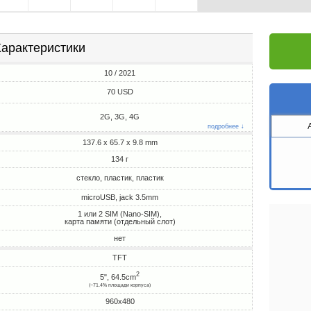
арактеристики
10 / 2021
70 USD
2G, 3G, 4G
подробнее ↓
137.6 x 65.7 x 9.8 mm
134 г
стекло, пластик, пластик
microUSB, jack 3.5mm
1 или 2 SIM (Nano-SIM),
карта памяти (отдельный слот)
нет
TFT
2
5", 64.5cm
(~71.4% площади корпуса)
960x480