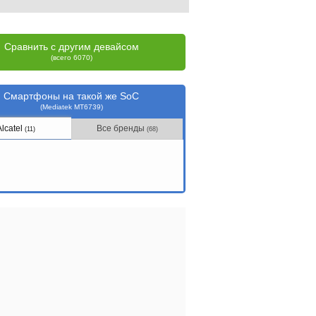
Сравнить с другим девайсом
(всего 6070)
Смартфоны на такой же SoC
(Mediatek MT6739)
Alcatel
Все бренды
(11)
(68)