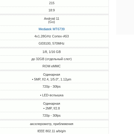
215
18:9
Android 11
(Go)
Mediatek MT6739
4x1.28GHz Cortex-A53
GE8100, 570MHz
1/8, 1/16 GB
до 32GB (отдельный слот)
ROM eMMC
Одинарная
• 5MP, f/2.4, 1/5.0", 1.12µm
720p - 30fps
• LED-вспышка
Одинарная
• 2MP, f/2.8
720p - 30fps
акселерометр, приближения
IEEE 802.11 a/b/g/n