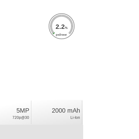
2.2
%
рейтинг
5MP
2000 mAh
720p@30
Li-Ion