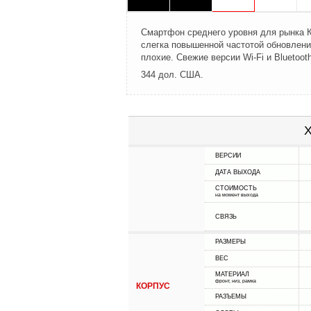
Смартфон среднего уровня для рынка К
слегка повышенной частотой обновления
плохие. Свежие версии Wi-Fi и Bluetoot
344 дол. США.
Х
ВЕРСИИ
ДАТА ВЫХОДА
СТОИМОСТЬ
на момент выхода
СВЯЗЬ
РАЗМЕРЫ
ВЕС
МАТЕРИАЛ
фронт, низ, рамка
КОРПУС
РАЗЪЕМЫ