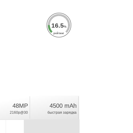
16.5
%
рейтинг
48MP
4500 mAh
2160p@30
быстрая зарядка