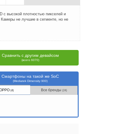
D с высокой плотностью пикселей и
 Камеры не лучшие в сегменте, но не
Сравнить с другим девайсом
(всего 6070)
Смартфоны на такой же SoC
(Mediatek Dimensity 900)
OPPO
Все бренды
(4)
(24)