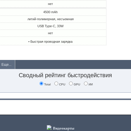
нет
4500 mAh
литий-полимерная, несъемная
USB Type-C, 33W
нет
• Быстрая проводная зарядка
Еще...
Сводный рейтинг быстродействия
Total
CPU
GPU
ИИ
Видеокарты