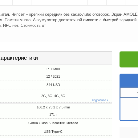
итая. Чипсет – крепкий середняк без каких-либо оговорок. Экран AMOLE
. Памяти много. Аккумулятор достаточной емкости с быстрой зарядкой.
h. NFC нет. Стоимость от
арактеристики
PFCM00
12 / 2021
344 USD
2G, 3G, 4G, 5G
подробнее ↓
160.2 x 73.2 x 7.5 mm
171 г
Gorilla Glass 5, пластик, металл
USB Type-C