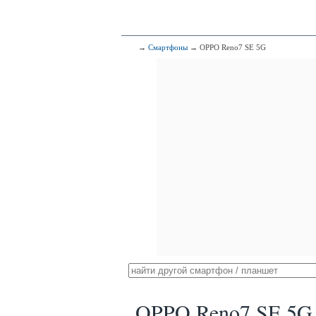
→
Смартфоны
→ OPPO Reno7 SE 5G
OPPO Reno7 SE 5G