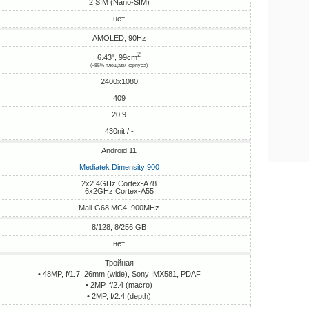
2 SIM (Nano-SIM)
нет
AMOLED, 90Hz
2
6.43", 99cm
(~85% площади корпуса)
2400x1080
409
20:9
430nit / -
Android 11
Mediatek Dimensity 900
2x2.4GHz Cortex-A78
6x2GHz Cortex-A55
Mali-G68 MC4, 900MHz
8/128, 8/256 GB
нет
Тройная
• 48MP, f/1.7, 26mm (wide), Sony IMX581, PDAF
• 2MP, f/2.4 (macro)
• 2MP, f/2.4 (depth)