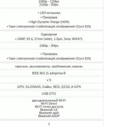
1080p - 120fps
2160p - 30fps
• LED-вспышка
• Панорама
• High Dynamic Range (HDR)
• Гиро-электронная стабилизация изображения (Gyro-EIS)
Одинарная
• 16MP, f/2.4, 27mm (wide), 1.0µm, Sony IMX471
1080p - 30fps
• Панорама
• Гиро-электронная стабилизация изображения (Gyro-EIS)
гироскоп, акселерометр, приближения, компас
IEEE 802.11 a/b/g/n/ac/6
v 5
GPS, GLONASS, Galileo, BDS, QZSS, A-GPS
USB OTG
двухдиапазонный Wi-Fi
Wi-Fi Direct
Wi-Fi точка доступа
Bluetooth LE
Bluetooth aptX
Bluetooth A2DP
1