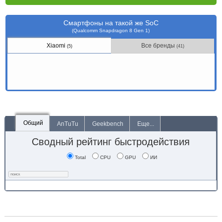
Смартфоны на такой же SoC
(Qualcomm Snapdragon 8 Gen 1)
Xiaomi
Все бренды
(5)
(41)
Общий
AnTuTu
Geekbench
Еще...
Сводный рейтинг быстродействия
Total
CPU
GPU
ИИ