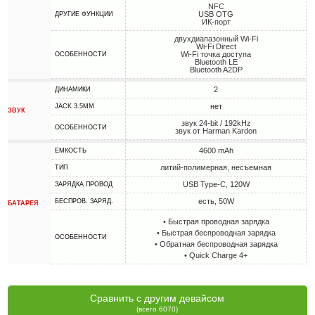
NFC
USB OTG
ДРУГИЕ ФУНКЦИИ
ИК-порт
двухдиапазонный Wi-Fi
Wi-Fi Direct
Wi-Fi точка доступа
ОСОБЕННОСТИ
Bluetooth LE
Bluetooth A2DP
2
ДИНАМИКИ
нет
JACK 3.5MM
ЗВУК
звук 24-bit / 192kHz
ОСОБЕННОСТИ
звук от Harman Kardon
4600 mAh
ЕМКОСТЬ
литий-полимерная, несъемная
ТИП
USB Type-C, 120W
ЗАРЯДКА ПРОВОД
есть, 50W
БЕСПРОВ. ЗАРЯД.
БАТАРЕЯ
• Быстрая проводная зарядка
• Быстрая беспроводная зарядка
ОСОБЕННОСТИ
• Обратная беспроводная зарядка
• Quick Charge 4+
Сравнить с другим девайсом
(всего 6070)