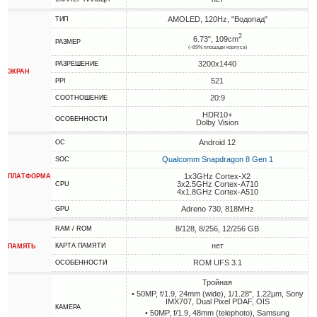
AMOLED, 120Hz, "Водопад"
ТИП
2
6.73", 109cm
РАЗМЕР
(~89% площади корпуса)
3200x1440
РАЗРЕШЕНИЕ
ЭКРАН
521
PPI
20:9
СООТНОШЕНИЕ
HDR10+
ОСОБЕННОСТИ
Dolby Vision
Android 12
ОС
Qualcomm Snapdragon 8 Gen 1
SOC
1x3GHz Cortex-X2
ПЛАТФОРМА
3x2.5GHz Cortex-A710
CPU
4x1.8GHz Cortex-A510
Adreno 730, 818MHz
GPU
8/128, 8/256, 12/256 GB
RAM / ROM
нет
КАРТА ПАМЯТИ
ПАМЯТЬ
ROM UFS 3.1
ОСОБЕННОСТИ
Тройная
• 50MP, f/1.9, 24mm (wide), 1/1.28", 1.22µm, Sony
IMX707, Dual Pixel PDAF, OIS
КАМЕРА
• 50MP, f/1.9, 48mm (telephoto), Samsung