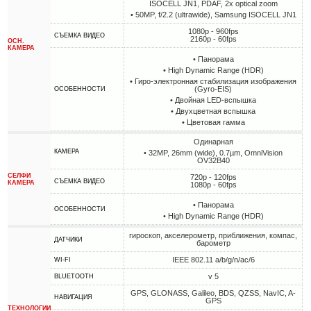
ISOCELL JN1, PDAF, 2x optical zoom
• 50MP, f/2.2 (ultrawide), Samsung ISOCELL JN1
1080p - 960fps
СЪЕМКА ВИДЕО
2160p - 60fps
ОСН.
КАМЕРА
• Панорама
• High Dynamic Range (HDR)
• Гиро-электронная стабилизация изображения
(Gyro-EIS)
ОСОБЕННОСТИ
• Двойная LED-вспышка
• Двухцветная вспышка
• Цветовая гамма
Одинарная
КАМЕРА
• 32MP, 26mm (wide), 0.7µm, OmniVision
OV32B40
СЕЛФИ
720p - 120fps
СЪЕМКА ВИДЕО
КАМЕРА
1080p - 60fps
• Панорама
ОСОБЕННОСТИ
• High Dynamic Range (HDR)
гироскоп, акселерометр, приближения, компас,
ДАТЧИКИ
барометр
IEEE 802.11 a/b/g/n/ac/6
WI-FI
v 5
BLUETOOTH
GPS, GLONASS, Galileo, BDS, QZSS, NavIC, A-
НАВИГАЦИЯ
GPS
ТЕХНОЛОГИИ