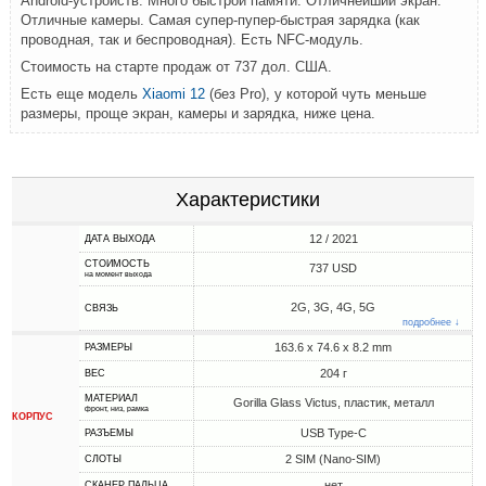
Android-устройств. Много быстрой памяти. Отличнейший экран.
Отличные камеры. Самая супер-пупер-быстрая зарядка (как
проводная, так и беспроводная). Есть NFC-модуль.
Стоимость на старте продаж от 737 дол. США.
Есть еще модель
Xiaomi 12
(без Pro), у которой чуть меньше
размеры, проще экран, камеры и зарядка, ниже цена.
Характеристики
12 / 2021
ДАТА ВЫХОДА
СТОИМОСТЬ
737 USD
на момент выхода
2G, 3G, 4G, 5G
СВЯЗЬ
подробнее ↓
163.6 x 74.6 x 8.2 mm
РАЗМЕРЫ
204 г
ВЕС
МАТЕРИАЛ
Gorilla Glass Victus, пластик, металл
фронт, низ, рамка
КОРПУС
USB Type-C
РАЗЪЕМЫ
2 SIM (Nano-SIM)
СЛОТЫ
нет
СКАНЕР ПАЛЬЦА