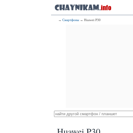
→
Смартфоны
→ Huawei P30
Huawei P30