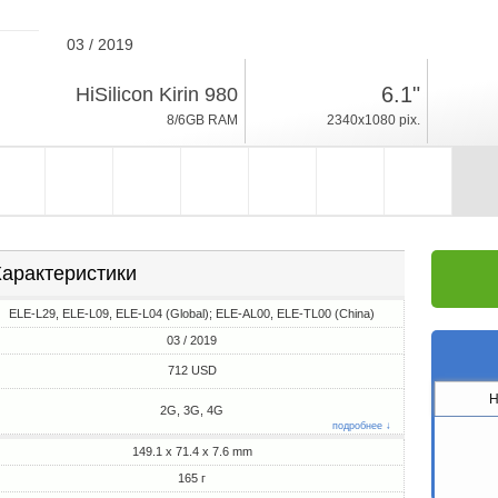
03 / 2019
165г, толщина 7.6mm
6.1"
HiSilicon Kirin 980
Android 9.0
8/6GB RAM
2340x1080 pix.
64/128/256GB ROM
арактеристики
ELE-L29, ELE-L09, ELE-L04 (Global); ELE-AL00, ELE-TL00 (China)
03 / 2019
712 USD
H
2G, 3G, 4G
подробнее ↓
149.1 x 71.4 x 7.6 mm
165 г