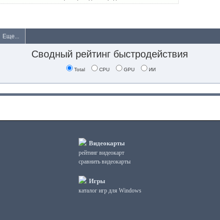
Еще...
Сводный рейтинг быстродействия
Total
CPU
GPU
ИИ
Видеокарты
рейтинг видеокарт
сравнить видеокарты
Игры
каталог игр для Windows