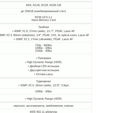
8/64, 6/128, 8/128, 8/256 GB
до 256GB (комбинированный слот)
ROM UFS 2.1
Nano Memory Card
Тройная
• 40MP, f/1.8, 27mm (wide), 1/1.7", PDAF, Laser AF
 8MP, f/2.4, 80mm (telephoto), 1/4", PDAF, OIS, 3x optical zoom, Laser AF
• 16MP, f/2.2, 17mm (ultrawide), PDAF, Laser AF
720p - 960fps
1080p - 30fps
2160p - 30fps
• Панорама
• High Dynamic Range (HDR)
• Двойная LED-вспышка
• Двухцветная вспышка
• Оптика Leica
Одинарная
• 32MP, f/2.0, 26mm (wide), 1/2.8", 0.8µm
1080p - 30fps
• High Dynamic Range (HDR)
гироскоп, акселерометр, приближения, компас
IEEE 802.11 a/b/g/n/ac