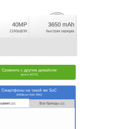
40MP
3650 mAh
17.9
%
2160p@30
быстрая зарядка
рейтинг
Сравнить с другим девайсом
(всего 6070)
Смартфоны на такой же SoC
(HiSilicon Kirin 980)
uawei
Все бренды
(17)
(22)