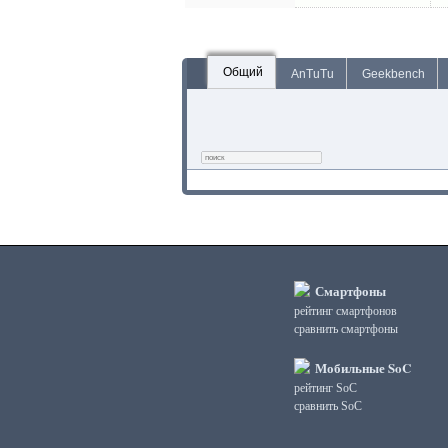
Общий
AnTuTu
Geekbench
Смартфоны
рейтинг смартфонов
сравнить смартфоны
Мобильные SoC
рейтинг SoC
сравнить SoC