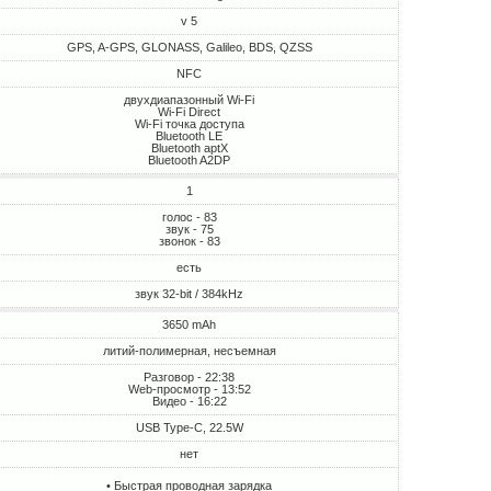
v 5
GPS, A-GPS, GLONASS, Galileo, BDS, QZSS
NFC
двухдиапазонный Wi-Fi
Wi-Fi Direct
Wi-Fi точка доступа
Bluetooth LE
Bluetooth aptX
Bluetooth A2DP
1
голос - 83
звук - 75
звонок - 83
есть
звук 32-bit / 384kHz
3650 mAh
литий-полимерная, несъемная
Разговор - 22:38
Web-просмотр - 13:52
Видео - 16:22
USB Type-C, 22.5W
нет
• Быстрая проводная зарядка