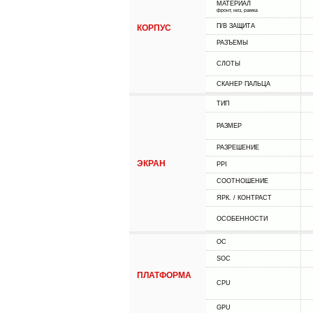
МАТЕРИАЛ
фронт, низ, рамка
П/В ЗАЩИТА
КОРПУС
РАЗЪЕМЫ
СЛОТЫ
СКАНЕР ПАЛЬЦА
ТИП
РАЗМЕР
РАЗРЕШЕНИЕ
ЭКРАН
PPI
СООТНОШЕНИЕ
ЯРК. / КОНТРАСТ
ОСОБЕННОСТИ
ОС
SOC
ПЛАТФОРМА
CPU
GPU