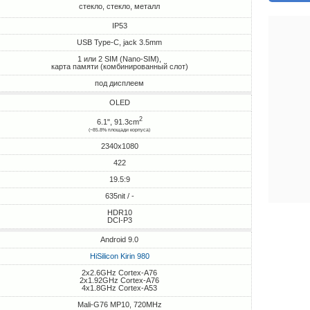
стекло, стекло, металл
IP53
USB Type-C, jack 3.5mm
1 или 2 SIM (Nano-SIM),
карта памяти (комбинированный слот)
под дисплеем
OLED
2
6.1", 91.3cm
(~85.8% площади корпуса)
2340x1080
422
19.5:9
635nit / -
HDR10
DCI-P3
Android 9.0
HiSilicon Kirin 980
2x2.6GHz Cortex-A76
2x1.92GHz Cortex-A76
4x1.8GHz Cortex-A53
Mali-G76 MP10, 720MHz