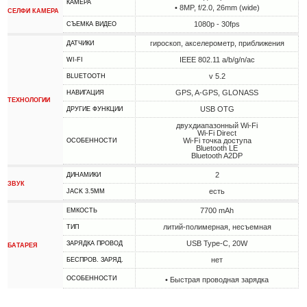
КАМЕРА
• 8MP, f/2.0, 26mm (wide)
СЕЛФИ КАМЕРА
1080p - 30fps
СЪЕМКА ВИДЕО
гироскоп, акселерометр, приближения
ДАТЧИКИ
IEEE 802.11 a/b/g/n/ac
WI-FI
v 5.2
BLUETOOTH
GPS, A-GPS, GLONASS
НАВИГАЦИЯ
ТЕХНОЛОГИИ
USB OTG
ДРУГИЕ ФУНКЦИИ
двухдиапазонный Wi-Fi
Wi-Fi Direct
Wi-Fi точка доступа
ОСОБЕННОСТИ
Bluetooth LE
Bluetooth A2DP
2
ДИНАМИКИ
ЗВУК
есть
JACK 3.5MM
7700 mAh
ЕМКОСТЬ
литий-полимерная, несъемная
ТИП
USB Type-C, 20W
ЗАРЯДКА ПРОВОД
БАТАРЕЯ
нет
БЕСПРОВ. ЗАРЯД.
ОСОБЕННОСТИ
• Быстрая проводная зарядка