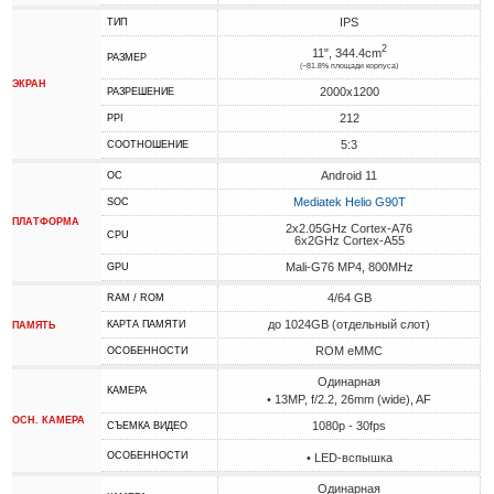
IPS
ТИП
2
11", 344.4cm
РАЗМЕР
(~81.8% площади корпуса)
ЭКРАН
2000x1200
РАЗРЕШЕНИЕ
212
PPI
5:3
СООТНОШЕНИЕ
Android 11
ОС
Mediatek Helio G90T
SOC
ПЛАТФОРМА
2x2.05GHz Cortex-A76
CPU
6x2GHz Cortex-A55
Mali-G76 MP4, 800MHz
GPU
4/64 GB
RAM / ROM
до 1024GB (отдельный слот)
КАРТА ПАМЯТИ
ПАМЯТЬ
ROM eMMC
ОСОБЕННОСТИ
Одинарная
КАМЕРА
• 13MP, f/2.2, 26mm (wide), AF
ОСН. КАМЕРА
1080p - 30fps
СЪЕМКА ВИДЕО
ОСОБЕННОСТИ
• LED-вспышка
Одинарная