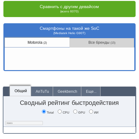
Сравнить с другим девайсом
(всего 6070)
Смартфоны на такой же SoC
(Mediatek Helio G90T)
Motorola
Все бренды
(2)
(15)
Общий
AnTuTu
Geekbench
Еще...
Сводный рейтинг быстродействия
Total
CPU
GPU
ИИ