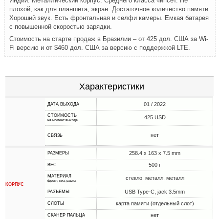
Индии. Металлический корпус. Среднего класса чипсет. Не
плохой, как для планшета, экран. Достаточное количество памяти.
Хороший звук. Есть фронтальная и селфи камеры. Емкая батарея
с повышенной скоростью зарядки.
Стоимость на старте продаж в Бразилии – от 425 дол. США за Wi-
Fi версию и от $460 дол. США за версию с поддержкой LTE.
Характеристики
01 / 2022
ДАТА ВЫХОДА
СТОИМОСТЬ
425 USD
на момент выхода
нет
СВЯЗЬ
258.4 x 163 x 7.5 mm
РАЗМЕРЫ
500 г
ВЕС
МАТЕРИАЛ
стекло, металл, металл
фронт, низ, рамка
КОРПУС
USB Type-C, jack 3.5mm
РАЗЪЕМЫ
карта памяти (отдельный слот)
СЛОТЫ
нет
СКАНЕР ПАЛЬЦА