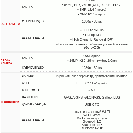
• 64MP, f/1.7, 26mm (wide), 0.7µm, PDAF
КАМЕРА
• 2MP, f/2.4 (macro)
• 2MP, f/2.4 (depth)
1080p - 30fps
СЪЕМКА ВИДЕО
ОСН. КАМЕРА
• LED-вспышка
• Панорама
ОСОБЕННОСТИ
• High Dynamic Range (HDR)
• Гиро-электронная стабилизация изображения
(Gyro-EIS)
Одинарная
КАМЕРА
• 16MP, f/2.0, 26mm (wide), 1.0µm
СЕЛФИ
КАМЕРА
1080p - 30fps
СЪЕМКА ВИДЕО
гироскоп, акселерометр, приближения, компас
ДАТЧИКИ
IEEE 802.11 a/b/g/n/ac
WI-FI
v 5.1
BLUETOOTH
GPS, A-GPS, GLONASS, Galileo, BDS
НАВИГАЦИЯ
ТЕХНОЛОГИИ
USB OTG
ДРУГИЕ ФУНКЦИИ
двухдиапазонный Wi-Fi
Wi-Fi Direct
Wi-Fi точка доступа
ОСОБЕННОСТИ
Bluetooth LE
Bluetooth aptX
Bluetooth A2DP