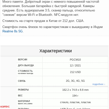
Много памяти. Добротный экран с немного повышенной частотой
обновления. Большая батарейка с быстрой зарядкой. Камеры
средние. Есть аудиоразъем 3.5, сканер пальца, относительно
"свежие" версии Wi-Fi и Bluetooth. NFC-модуля нет.
Стоимость на старте продаж в Китае от 212 дол. США.
Смартфон очень близок по характеристикам к вышедшему в Индии
Realme 8s 5G
.
Характеристики
PGCM10
ВЕРСИИ
12 / 2021
ДАТА ВЫХОДА
СТОИМОСТЬ
212 USD
на момент выхода
2G, 3G, 4G, 5G
СВЯЗЬ
подробнее ↓
162.2 x 74.8 x 8.8 mm
РАЗМЕРЫ
194 г
ВЕС
МАТЕРИАЛ
стекло, пластик, пластик
фронт, низ, рамка
КОРПУС
USB Type-C, jack 3.5mm
РАЗЪЕМЫ