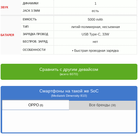
1
ДИНАМИКИ
ЗВУК
есть
JACK 3.5MM
5000 mAh
ЕМКОСТЬ
литий-полимерная, несъемная
ТИП
USB Type-C, 33W
ЗАРЯДКА ПРОВОД
БАТАРЕЯ
нет
БЕСПРОВ. ЗАРЯД.
ОСОБЕННОСТИ
• Быстрая проводная зарядка
Сравнить с другим девайсом
(всего 6070)
Смартфоны на такой же SoC
(Mediatek Dimensity 810)
OPPO
Все бренды
(6)
(38)