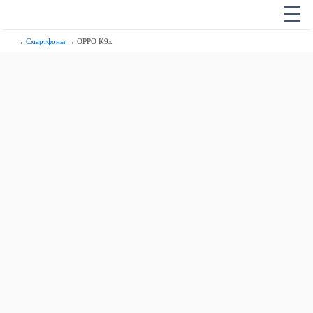
☰
→
Смартфоны
→ OPPO K9x