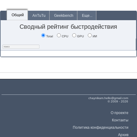
Общий
AnTuTu
Geekbench
Еще...
Сводный рейтинг быстродействия
Total
CPU
GPU
ИИ
chaynikam.hello@gmail.com
© 2009 - 2026
О проекте
Контакты
Политика конфиденциальности
Архив