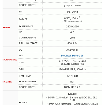
ударостойкий
ОСОБЕННОСТИ
IPS, 90Hz
ТИП
2
6.58", 104cm
РАЗМЕР
(~70% площади корпуса)
2408x1080
РАЗРЕШЕНИЕ
ЭКРАН
401
PPI
20:9
СООТНОШЕНИЕ
480nit / -
ЯРК. / КОНТРАСТ
Android 11
ОС
Mediatek Helio G96
SOC
ПЛАТФОРМА
2x2.05GHz Cortex-A76
CPU
6x2GHz Cortex-A55
Mali-G57 MP2, 950MHz
GPU
8/128 GB
RAM / ROM
нет
КАРТА ПАМЯТИ
ПАМЯТЬ
ROM UFS 2.1
ОСОБЕННОСТИ
Квадро
• 50MP, f/1.8 (wide), Samsung ISOCELL JN1,
PDAF
КАМЕРА
• 8MP, f/2.2 (ultrawide), GalaxyCore GC8034