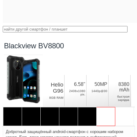
Blackview BV8800
Helio
6.58"
50MP
8380
mAh
G96
2408x1080
1440p@30
pix.
быстрая
8GB RAM
зарядка
Добротный защищённый android-смартфон с хорошим набором