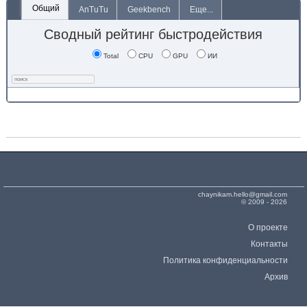
Общий
AnTuTu
Geekbench
Еще...
Сводный рейтинг быстродействия
Total
CPU
GPU
ИИ
chaynikam.hello@gmail.com
© 2009 - 2026
О проекте
Контакты
Политика конфиденциальности
Архив