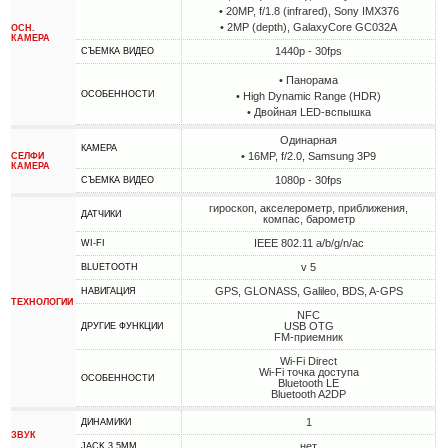
• 20MP, f/1.8 (infrared), Sony IMX376
• 2MP (depth), GalaxyCore GC032A
ОСН.
КАМЕРА
1440p - 30fps
СЪЕМКА ВИДЕО
• Панорама
ОСОБЕННОСТИ
• High Dynamic Range (HDR)
• Двойная LED-вспышка
Одинарная
КАМЕРА
• 16MP, f/2.0, Samsung 3P9
СЕЛФИ
КАМЕРА
1080p - 30fps
СЪЕМКА ВИДЕО
гироскоп, акселерометр, приближения,
ДАТЧИКИ
компас, барометр
IEEE 802.11 a/b/g/n/ac
WI-FI
v 5
BLUETOOTH
GPS, GLONASS, Galileo, BDS, A-GPS
НАВИГАЦИЯ
ТЕХНОЛОГИИ
NFC
USB OTG
ДРУГИЕ ФУНКЦИИ
FM-приемник
Wi-Fi Direct
Wi-Fi точка доступа
ОСОБЕННОСТИ
Bluetooth LE
Bluetooth A2DP
1
ДИНАМИКИ
ЗВУК
нет
JACK 3.5MM