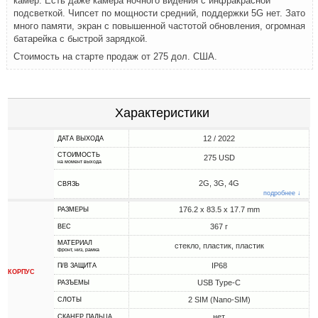
камер. Есть даже камера ночного видения с инфракрасной
подсветкой. Чипсет по мощности средний, поддержки 5G нет. Зато
много памяти, экран с повышенной частотой обновления, огромная
батарейка с быстрой зарядкой.
Стоимость на старте продаж от 275 дол. США.
Характеристики
12 / 2022
ДАТА ВЫХОДА
СТОИМОСТЬ
275 USD
на момент выхода
2G, 3G, 4G
СВЯЗЬ
подробнее ↓
176.2 x 83.5 x 17.7 mm
РАЗМЕРЫ
367 г
ВЕС
МАТЕРИАЛ
стекло, пластик, пластик
фронт, низ, рамка
IP68
П/В ЗАЩИТА
КОРПУС
USB Type-C
РАЗЪЕМЫ
2 SIM (Nano-SIM)
СЛОТЫ
нет
СКАНЕР ПАЛЬЦА