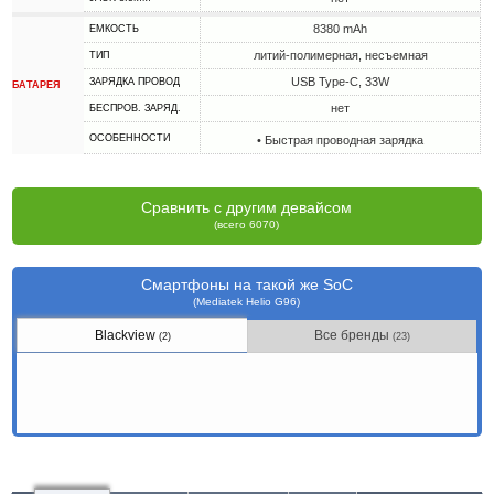
8380 mAh
ЕМКОСТЬ
литий-полимерная, несъемная
ТИП
USB Type-C, 33W
ЗАРЯДКА ПРОВОД
БАТАРЕЯ
нет
БЕСПРОВ. ЗАРЯД.
ОСОБЕННОСТИ
• Быстрая проводная зарядка
Сравнить с другим девайсом
(всего 6070)
Смартфоны на такой же SoC
(Mediatek Helio G96)
Blackview
Все бренды
(2)
(23)