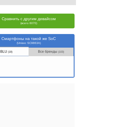
Сравнить с другим девайсом
(всего 6070)
Смартфоны на такой же SoC
(Unisoc SC9863A)
BLU
Все бренды
(18)
(103)