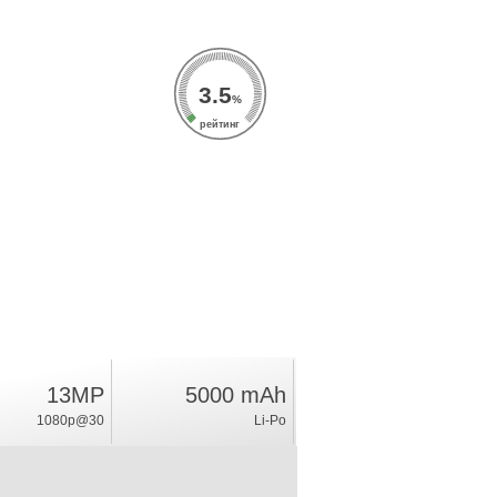
3.5
%
рейтинг
13MP
5000 mAh
1080p@30
Li-Po