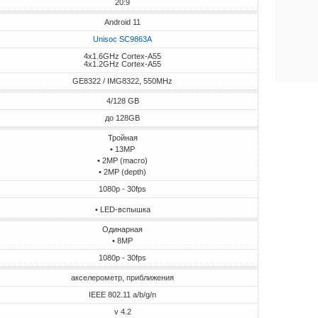
20:9
Android 11
Unisoc SC9863A
4x1.6GHz Cortex-A55
4x1.2GHz Cortex-A55
GE8322 / IMG8322, 550MHz
4/128 GB
до 128GB
Тройная
• 13MP
• 2MP (macro)
• 2MP (depth)
1080p - 30fps
• LED-вспышка
Одинарная
• 8MP
1080p - 30fps
акселерометр, приближения
IEEE 802.11 a/b/g/n
v 4.2