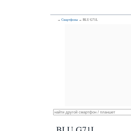
→
Смартфоны
→ BLU G71L
BLU G71L