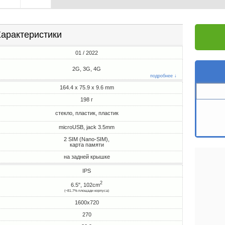
арактеристики
01 / 2022
2G, 3G, 4G
подробнее ↓
164.4 x 75.9 x 9.6 mm
198 г
стекло, пластик, пластик
microUSB, jack 3.5mm
2 SIM (Nano-SIM),
карта памяти
на задней крышке
IPS
2
6.5", 102cm
(~81.7% площади корпуса)
1600x720
270