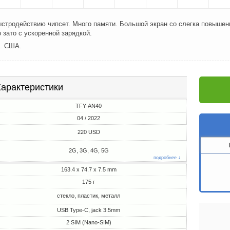
стродействию чипсет. Много памяти. Большой экран со слегка повышен
 зато с ускоренной зарядкой.
л. США.
арактеристики
TFY-AN40
04 / 2022
220 USD
2G, 3G, 4G, 5G
подробнее ↓
163.4 x 74.7 x 7.5 mm
175 г
стекло, пластик, металл
USB Type-C, jack 3.5mm
2 SIM (Nano-SIM)