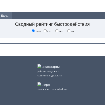
Еще...
Сводный рейтинг быстродействия
Total
CPU
GPU
ИИ
Видеокарты
рейтинг видеокарт
сравнить видеокарты
Игры
каталог игр для Windows