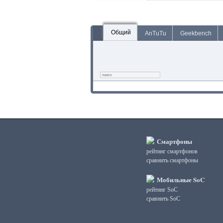
Общий
AnTuTu
Geekbench
Смартфоны
рейтинг смартфонов
сравнить смартфоны
Мобильные SoC
рейтинг SoC
сравнить SoC