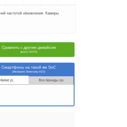
ной частотой обновления. Камеры
Сравнить с другим девайсом
(всего 6070)
Смартфоны на такой же SoC
(Mediatek Dimensity 810)
Honor
Все бренды
(2)
(38)