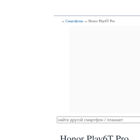
→
Смартфоны
→ Honor Play6T Pro
Honor Play6T Pro