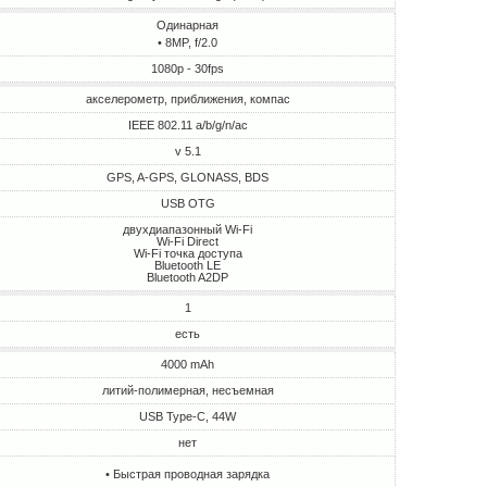
Одинарная
• 8MP, f/2.0
1080p - 30fps
акселерометр, приближения, компас
IEEE 802.11 a/b/g/n/ac
v 5.1
GPS, A-GPS, GLONASS, BDS
USB OTG
двухдиапазонный Wi-Fi
Wi-Fi Direct
Wi-Fi точка доступа
Bluetooth LE
Bluetooth A2DP
1
есть
4000 mAh
литий-полимерная, несъемная
USB Type-C, 44W
нет
• Быстрая проводная зарядка