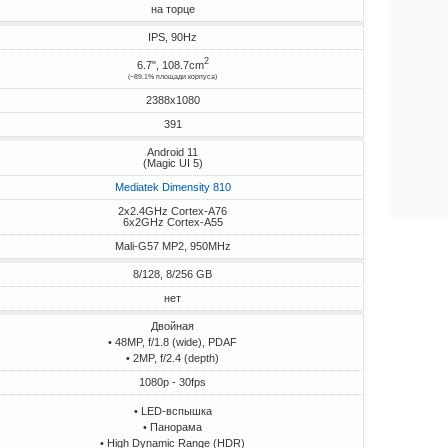
на торце
IPS, 90Hz
2
6.7", 108.7cm
(~89.1% площади корпуса)
2388x1080
391
Android 11
(Magic UI 5)
Mediatek Dimensity 810
2x2.4GHz Cortex-A76
6x2GHz Cortex-A55
Mali-G57 MP2, 950MHz
8/128, 8/256 GB
нет
Двойная
• 48MP, f/1.8 (wide), PDAF
• 2MP, f/2.4 (depth)
1080p - 30fps
• LED-вспышка
• Панорама
• High Dynamic Range (HDR)