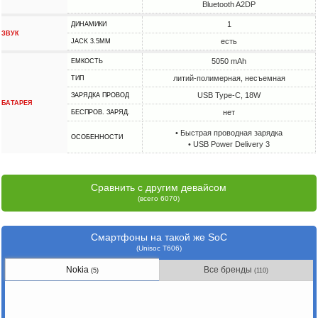
Bluetooth A2DP
1
ДИНАМИКИ
ЗВУК
есть
JACK 3.5MM
5050 mAh
ЕМКОСТЬ
литий-полимерная, несъемная
ТИП
USB Type-C, 18W
ЗАРЯДКА ПРОВОД
БАТАРЕЯ
нет
БЕСПРОВ. ЗАРЯД.
• Быстрая проводная зарядка
ОСОБЕННОСТИ
• USB Power Delivery 3
Сравнить с другим девайсом
(всего 6070)
Смартфоны на такой же SoC
(Unisoc T606)
Nokia
Все бренды
(5)
(110)