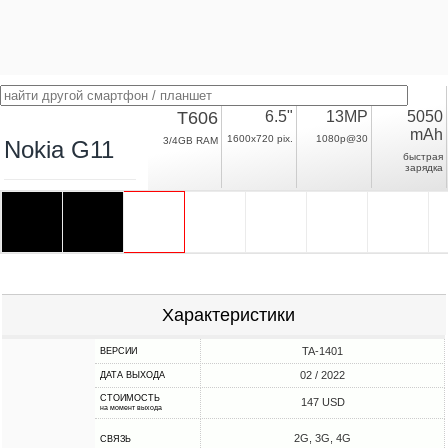
T606
6.5"
13MP
5050
mAh
1600x720 pix.
1080p@30
3/4GB RAM
Nokia G11
быстрая
зарядка
Характеристики
TA-1401
ВЕРСИИ
02 / 2022
ДАТА ВЫХОДА
СТОИМОСТЬ
147 USD
на момент выхода
2G, 3G, 4G
СВЯЗЬ