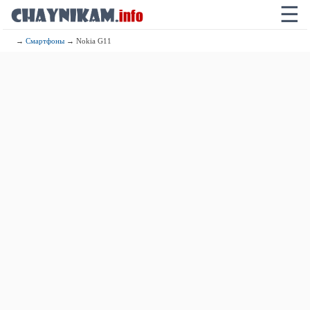
☰
→
Смартфоны
→ Nokia G11