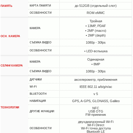
до 512GB (отдельный слот)
КАРТА ПАМЯТИ
ПАМЯТЬ
ROM eMMC
ОСОБЕННОСТИ
Тройная
• 13MP, PDAF
КАМЕРА
• 2MP (macro)
• 2MP (depth)
ОСН. КАМЕРА
1080p - 30fps
СЪЕМКА ВИДЕО
ОСОБЕННОСТИ
• LED-вспышка
Одинарная
КАМЕРА
• 8MP
СЕЛФИ КАМЕРА
1080p - 30fps
СЪЕМКА ВИДЕО
акселерометр, приближения
ДАТЧИКИ
IEEE 802.11 a/b/g/n/ac
WI-FI
v 5
BLUETOOTH
GPS, A-GPS, GLONASS, Galileo
НАВИГАЦИЯ
ТЕХНОЛОГИИ
NFC
USB OTG
ДРУГИЕ ФУНКЦИИ
FM-приемник
двухдиапазонный Wi-Fi
Wi-Fi Direct
Wi-Fi точка доступа
ОСОБЕННОСТИ
Bluetooth LE