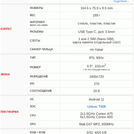
подробнее ↓
164.6 x 75.9 x 8.5 mm
РАЗМЕРЫ
189 г
ВЕС
МАТЕРИАЛ
стекло, пластик, пластик
фронт, низ, рамка
КОРПУС
USB Type-C, jack 3.5mm
РАЗЪЕМЫ
1 или 2 SIM (Nano-SIM),
СЛОТЫ
карта памяти (отдельный слот)
на торце
СКАНЕР ПАЛЬЦА
IPS, 90Hz
ТИП
2
6.5", 102cm
РАЗМЕР
(~81.6% площади корпуса)
ЭКРАН
1600x720
РАЗРЕШЕНИЕ
270
PPI
20:9
СООТНОШЕНИЕ
Android 11
ОС
Unisoc T606
SOC
ПЛАТФОРМА
2x1.6GHz Cortex-A75
CPU
6x1.6GHz Cortex-A55
Mali-G57 MP2, 650MHz
GPU
3/32, 4/64 GB
RAM / ROM