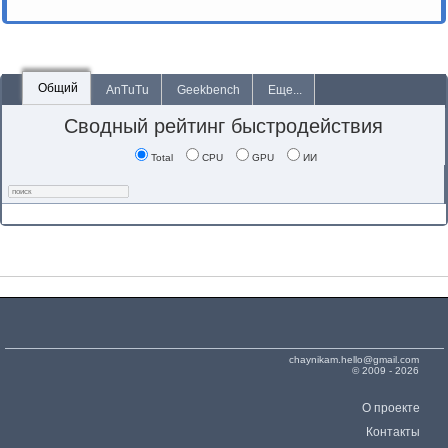
Общий
AnTuTu
Geekbench
Еще...
Сводный рейтинг быстродействия
Total
CPU
GPU
ИИ
chaynikam.hello@gmail.com
© 2009 - 2026
О проекте
Контакты