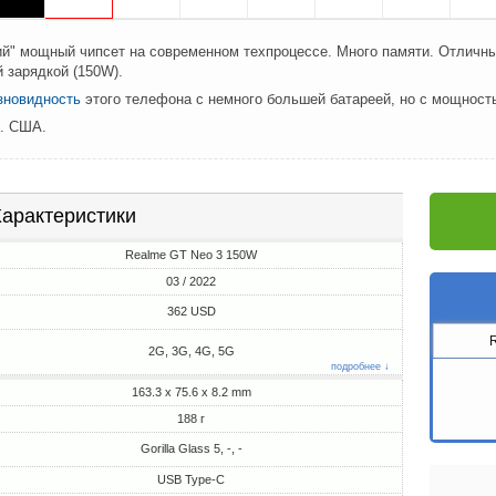
й" мощный чипсет на современном техпроцессе. Много памяти. Отличны
 зарядкой (150W).
зновидность
этого телефона с немного большей батареей, но с мощност
л. США.
арактеристики
Realme GT Neo 3 150W
03 / 2022
362 USD
2G, 3G, 4G, 5G
подробнее ↓
163.3 x 75.6 x 8.2 mm
188 г
Gorilla Glass 5, -, -
USB Type-C