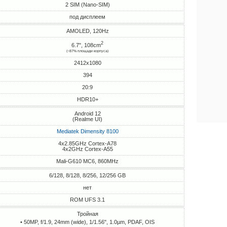
2 SIM (Nano-SIM)
под дисплеем
AMOLED, 120Hz
2
6.7", 108cm
(~87% площади корпуса)
2412x1080
394
20:9
HDR10+
Android 12
(Realme UI)
Mediatek Dimensity 8100
4x2.85GHz Cortex-A78
4x2GHz Cortex-A55
Mali-G610 MC6, 860MHz
6/128, 8/128, 8/256, 12/256 GB
нет
ROM UFS 3.1
Тройная
• 50MP, f/1.9, 24mm (wide), 1/1.56", 1.0µm, PDAF, OIS