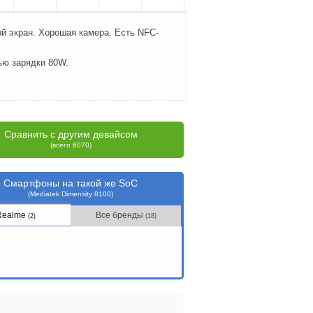
й экран. Хорошая камера. Есть NFC-
ью зарядки 80W.
Сравнить с другим девайсом
(всего 6070)
Смартфоны на такой же SoC
(Mediatek Dimensity 8100)
Realme
Все бренды
(2)
(18)