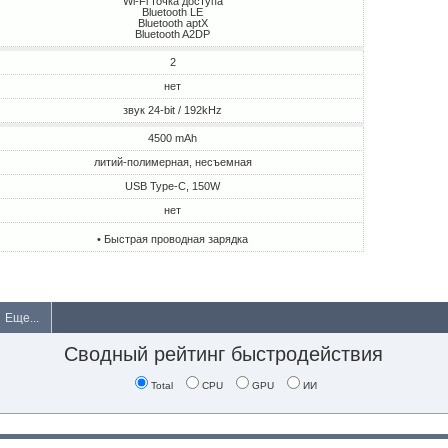
Wi-Fi точка доступа
Bluetooth LE
Bluetooth aptX
Bluetooth A2DP
2
нет
звук 24-bit / 192kHz
4500 mAh
литий-полимерная, несъемная
USB Type-C, 150W
нет
• Быстрая проводная зарядка
Еще...
Сводный рейтинг быстродействия
Total
CPU
GPU
ИИ