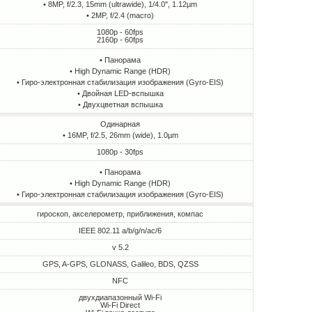
• 8MP, f/2.3, 15mm (ultrawide), 1/4.0", 1.12µm
• 2MP, f/2.4 (macro)
1080p - 60fps
2160p - 60fps
• Панорама
• High Dynamic Range (HDR)
• Гиро-электронная стабилизация изображения (Gyro-EIS)
• Двойная LED-вспышка
• Двухцветная вспышка
Одинарная
• 16MP, f/2.5, 26mm (wide), 1.0µm
1080p - 30fps
• Панорама
• High Dynamic Range (HDR)
• Гиро-электронная стабилизация изображения (Gyro-EIS)
гироскоп, акселерометр, приближения, компас
IEEE 802.11 a/b/g/n/ac/6
v 5.2
GPS, A-GPS, GLONASS, Galileo, BDS, QZSS
NFC
двухдиапазонный Wi-Fi
Wi-Fi Direct