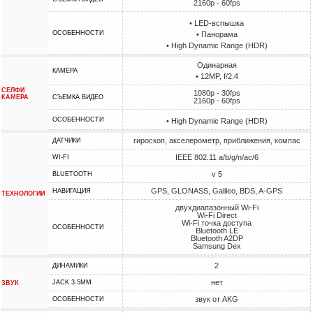
2160p - 60fps
• LED-вспышка
ОСОБЕННОСТИ
• Панорама
• High Dynamic Range (HDR)
Одинарная
КАМЕРА
• 12MP, f/2.4
СЕЛФИ
1080p - 30fps
КАМЕРА
СЪЕМКА ВИДЕО
2160p - 60fps
ОСОБЕННОСТИ
• High Dynamic Range (HDR)
гироскоп, акселерометр, приближения, компас
ДАТЧИКИ
IEEE 802.11 a/b/g/n/ac/6
WI-FI
v 5
BLUETOOTH
GPS, GLONASS, Galileo, BDS, A-GPS
НАВИГАЦИЯ
ТЕХНОЛОГИИ
двухдиапазонный Wi-Fi
Wi-Fi Direct
Wi-Fi точка доступа
ОСОБЕННОСТИ
Bluetooth LE
Bluetooth A2DP
Samsung Dex
2
ДИНАМИКИ
нет
JACK 3.5MM
ЗВУК
звук от AKG
ОСОБЕННОСТИ