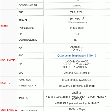
стилус
ОСОБЕННОСТИ
LTPS, 120Hz
ТИП
2
11", 350cm
РАЗМЕР
(~83% площади корпуса)
ЭКРАН
2560x1600
РАЗРЕШЕНИЕ
274
PPI
16:10
СООТНОШЕНИЕ
Android 12
ОС
(One UI)
Qualcomm Snapdragon 8 Gen 1
SOC
ПЛАТФОРМА
1x3GHz Cortex-X2
3x2.5GHz Cortex-A710
CPU
4x1.8GHz Cortex-A510
Adreno 730, 818MHz
GPU
8/128, 8/256, 12/256 GB
RAM / ROM
ПАМЯТЬ
до 1024GB (отдельный слот)
КАРТА ПАМЯТИ
Двойная
• 13MP, f/2.0, 26mm (wide), 1/3.4", 1.0µm, Hynix Hi-
КАМЕРА
1337, AF
• 6MP, f/2.2 (ultrawide), Hynix Hi-847
1080p - 30fps
ОСН. КАМЕРА
СЪЕМКА ВИДЕО