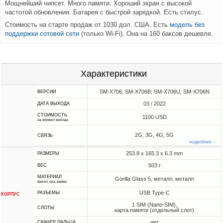
Мощнейший чипсет. Много памяти. Хороший экран с высокой
частотой обновления. Батарея с быстрой зарядкой. Есть стилус.
Стоимость на старте продаж от 1030 дол. США. Есть
модель без
поддержки сотовой сети
(только Wi-Fi). Она на 160 баксов дешевле.
Характеристики
SM-X706; SM-X706B; SM-X706U; SM-X706N
ВЕРСИИ
03 / 2022
ДАТА ВЫХОДА
СТОИМОСТЬ
1100 USD
на момент выхода
2G, 3G, 4G, 5G
СВЯЗЬ
подробнее ↓
253.8 x 165.3 x 6.3 mm
РАЗМЕРЫ
503 г
ВЕС
МАТЕРИАЛ
Gorilla Glass 5, металл, металл
фронт, низ, рамка
USB Type-C
РАЗЪЕМЫ
КОРПУС
1 SIM (Nano-SIM),
СЛОТЫ
карта памяти (отдельный слот)
нет
СКАНЕР ПАЛЬЦА