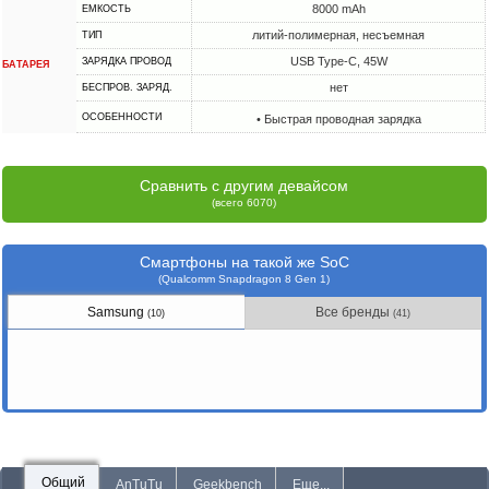
8000 mAh
ЕМКОСТЬ
литий-полимерная, несъемная
ТИП
USB Type-C, 45W
ЗАРЯДКА ПРОВОД
БАТАРЕЯ
нет
БЕСПРОВ. ЗАРЯД.
ОСОБЕННОСТИ
• Быстрая проводная зарядка
Сравнить с другим девайсом
(всего 6070)
Смартфоны на такой же SoC
(Qualcomm Snapdragon 8 Gen 1)
Samsung
Все бренды
(10)
(41)
Общий
AnTuTu
Geekbench
Еще...