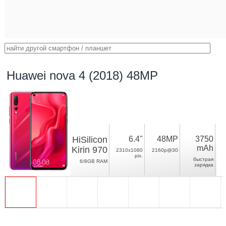
Huawei nova 4 (2018) 48MP
HiSilicon
6.4"
48MP
3750
mAh
Kirin 970
2310x1080
2160p@30
pix.
быстрая
6/8GB RAM
зарядка