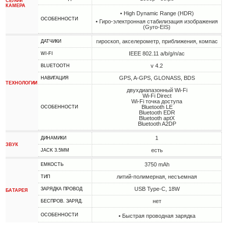
СЕЛФИ
КАМЕРА
• High Dynamic Range (HDR)
ОСОБЕННОСТИ
• Гиро-электронная стабилизация изображения
(Gyro-EIS)
гироскоп, акселерометр, приближения, компас
ДАТЧИКИ
IEEE 802.11 a/b/g/n/ac
WI-FI
v 4.2
BLUETOOTH
GPS, A-GPS, GLONASS, BDS
НАВИГАЦИЯ
ТЕХНОЛОГИИ
двухдиапазонный Wi-Fi
Wi-Fi Direct
Wi-Fi точка доступа
Bluetooth LE
ОСОБЕННОСТИ
Bluetooth EDR
Bluetooth aptX
Bluetooth A2DP
1
ДИНАМИКИ
ЗВУК
есть
JACK 3.5MM
3750 mAh
ЕМКОСТЬ
литий-полимерная, несъемная
ТИП
USB Type-C, 18W
ЗАРЯДКА ПРОВОД
БАТАРЕЯ
нет
БЕСПРОВ. ЗАРЯД.
ОСОБЕННОСТИ
• Быстрая проводная зарядка