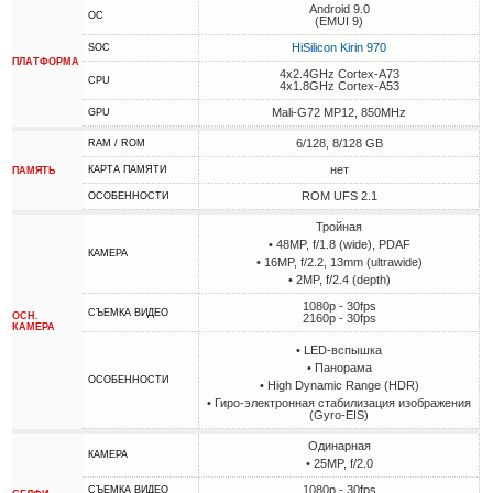
Android 9.0
ОС
(EMUI 9)
HiSilicon Kirin 970
SOC
ПЛАТФОРМА
4x2.4GHz Cortex-A73
CPU
4x1.8GHz Cortex-A53
Mali-G72 MP12, 850MHz
GPU
6/128, 8/128 GB
RAM / ROM
нет
КАРТА ПАМЯТИ
ПАМЯТЬ
ROM UFS 2.1
ОСОБЕННОСТИ
Тройная
• 48MP, f/1.8 (wide), PDAF
КАМЕРА
• 16MP, f/2.2, 13mm (ultrawide)
• 2MP, f/2.4 (depth)
1080p - 30fps
СЪЕМКА ВИДЕО
ОСН.
2160p - 30fps
КАМЕРА
• LED-вспышка
• Панорама
ОСОБЕННОСТИ
• High Dynamic Range (HDR)
• Гиро-электронная стабилизация изображения
(Gyro-EIS)
Одинарная
КАМЕРА
• 25MP, f/2.0
1080p - 30fps
СЪЕМКА ВИДЕО