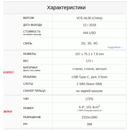
Характеристики
VCE-AL00 (China)
ВЕРСИИ
12 / 2018
ДАТА ВЫХОДА
СТОИМОСТЬ
444 USD
на момент выхода
2G, 3G, 4G
СВЯЗЬ
подробнее ↓
157 x 75.1 x 7.8 mm
РАЗМЕРЫ
172 г
ВЕС
МАТЕРИАЛ
стекло, стекло, металл
фронт, низ, рамка
КОРПУС
USB Type-C, jack 3.5mm
РАЗЪЕМЫ
2 SIM (Nano-SIM)
СЛОТЫ
на задней крышке
СКАНЕР ПАЛЬЦА
LTPS
ТИП
2
6.4", 101.4cm
РАЗМЕР
(~86% площади корпуса)
ЭКРАН
2310x1080
РАЗРЕШЕНИЕ
398
PPI