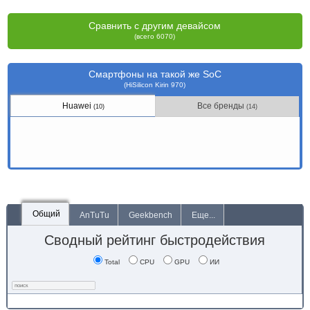
Сравнить с другим девайсом
(всего 6070)
Смартфоны на такой же SoC
(HiSilicon Kirin 970)
Huawei
Все бренды
(10)
(14)
Общий
AnTuTu
Geekbench
Еще...
Сводный рейтинг быстродействия
Total
CPU
GPU
ИИ