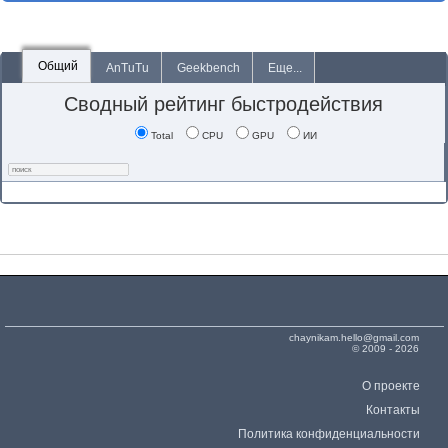
Общий
AnTuTu
Geekbench
Еще...
Сводный рейтинг быстродействия
Total
CPU
GPU
ИИ
chaynikam.hello@gmail.com
© 2009 - 2026
О проекте
Контакты
Политика конфиденциальности