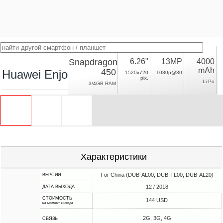
Snapdragon
6.26"
13MP
4000
mAh
450
Huawei Enjoy 9
1520x720
1080p@30
pix.
Li-Po
3/4GB RAM
Характеристики
For China (DUB-AL00, DUB-TL00, DUB-AL20)
ВЕРСИИ
12 / 2018
ДАТА ВЫХОДА
СТОИМОСТЬ
144 USD
на момент выхода
2G, 3G, 4G
СВЯЗЬ