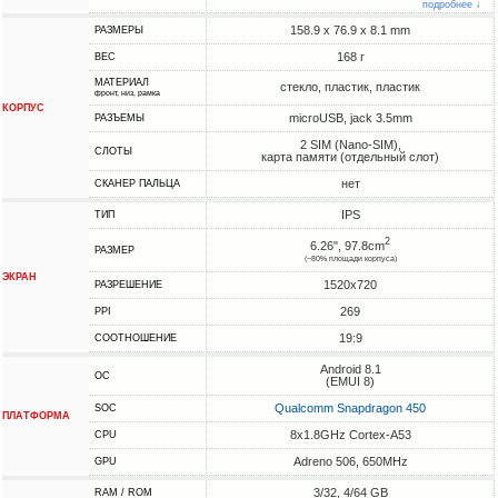
подробнее ↓
158.9 x 76.9 x 8.1 mm
РАЗМЕРЫ
168 г
ВЕС
МАТЕРИАЛ
стекло, пластик, пластик
фронт, низ, рамка
КОРПУС
microUSB, jack 3.5mm
РАЗЪЕМЫ
2 SIM (Nano-SIM),
СЛОТЫ
карта памяти (отдельный слот)
нет
СКАНЕР ПАЛЬЦА
IPS
ТИП
2
6.26", 97.8cm
РАЗМЕР
(~80% площади корпуса)
ЭКРАН
1520x720
РАЗРЕШЕНИЕ
269
PPI
19:9
СООТНОШЕНИЕ
Android 8.1
ОС
(EMUI 8)
Qualcomm Snapdragon 450
SOC
ПЛАТФОРМА
8x1.8GHz Cortex-A53
CPU
Adreno 506, 650MHz
GPU
3/32, 4/64 GB
RAM / ROM