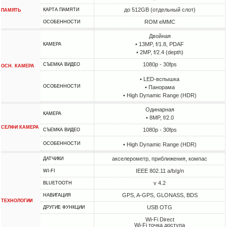
до 512GB (отдельный слот)
КАРТА ПАМЯТИ
ПАМЯТЬ
ROM eMMC
ОСОБЕННОСТИ
Двойная
• 13MP, f/1.8, PDAF
КАМЕРА
• 2MP, f/2.4 (depth)
1080p - 30fps
СЪЕМКА ВИДЕО
ОСН. КАМЕРА
• LED-вспышка
ОСОБЕННОСТИ
• Панорама
• High Dynamic Range (HDR)
Одинарная
КАМЕРА
• 8MP, f/2.0
СЕЛФИ КАМЕРА
1080p - 30fps
СЪЕМКА ВИДЕО
ОСОБЕННОСТИ
• High Dynamic Range (HDR)
акселерометр, приближения, компас
ДАТЧИКИ
IEEE 802.11 a/b/g/n
WI-FI
v 4.2
BLUETOOTH
GPS, A-GPS, GLONASS, BDS
НАВИГАЦИЯ
ТЕХНОЛОГИИ
USB OTG
ДРУГИЕ ФУНКЦИИ
Wi-Fi Direct
Wi-Fi точка доступа