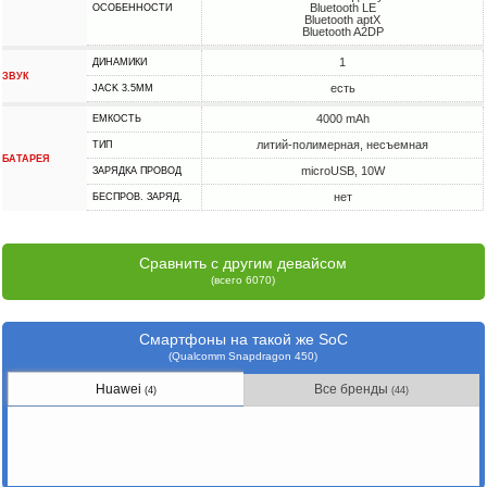
Bluetooth LE
ОСОБЕННОСТИ
Bluetooth aptX
Bluetooth A2DP
1
ДИНАМИКИ
ЗВУК
есть
JACK 3.5MM
4000 mAh
ЕМКОСТЬ
литий-полимерная, несъемная
ТИП
БАТАРЕЯ
microUSB, 10W
ЗАРЯДКА ПРОВОД
нет
БЕСПРОВ. ЗАРЯД.
Сравнить с другим девайсом
(всего 6070)
Смартфоны на такой же SoC
(Qualcomm Snapdragon 450)
Huawei
Все бренды
(4)
(44)