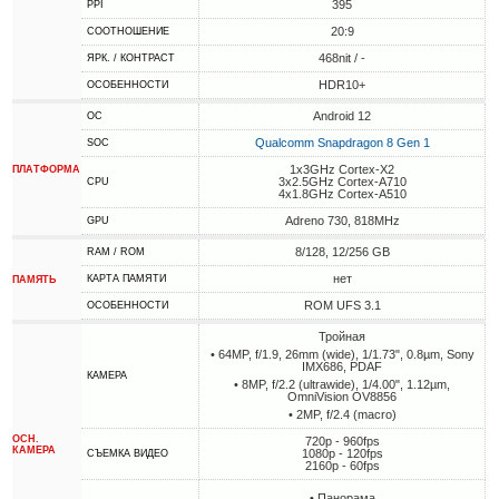
395
PPI
20:9
СООТНОШЕНИЕ
468nit / -
ЯРК. / КОНТРАСТ
HDR10+
ОСОБЕННОСТИ
Android 12
ОС
Qualcomm Snapdragon 8 Gen 1
SOC
1x3GHz Cortex-X2
ПЛАТФОРМА
3x2.5GHz Cortex-A710
CPU
4x1.8GHz Cortex-A510
Adreno 730, 818MHz
GPU
8/128, 12/256 GB
RAM / ROM
нет
КАРТА ПАМЯТИ
ПАМЯТЬ
ROM UFS 3.1
ОСОБЕННОСТИ
Тройная
• 64MP, f/1.9, 26mm (wide), 1/1.73", 0.8µm, Sony
IMX686, PDAF
КАМЕРА
• 8MP, f/2.2 (ultrawide), 1/4.00", 1.12µm,
OmniVision OV8856
• 2MP, f/2.4 (macro)
ОСН.
720p - 960fps
КАМЕРА
1080p - 120fps
СЪЕМКА ВИДЕО
2160p - 60fps
• Панорама