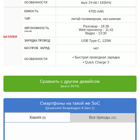
звук 24-bit / 192kHz
ОСОБЕННОСТИ
4700 mAh
ЕМКОСТЬ
литий-полимерная, несъемная
ТИП
Разговор - 18:36
АВТОНОМНОСТЬ
Web-просмотр - 11:41
(часов)
Видео - 13:30
БАТАРЕЯ
USB Type-C, 120W
ЗАРЯДКА ПРОВОД
нет
БЕСПРОВ. ЗАРЯД.
• Быстрая проводная зарядка
ОСОБЕННОСТИ
• Quick Charge 3
Сравнить с другим девайсом
(всего 6070)
Смартфоны на такой же SoC
(Qualcomm Snapdragon 8 Gen 1)
Xiaomi
Все бренды
(5)
(41)