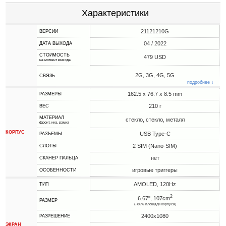
Характеристики
21121210G
ВЕРСИИ
04 / 2022
ДАТА ВЫХОДА
СТОИМОСТЬ
479 USD
на момент выхода
2G, 3G, 4G, 5G
СВЯЗЬ
подробнее ↓
162.5 x 76.7 x 8.5 mm
РАЗМЕРЫ
210 г
ВЕС
МАТЕРИАЛ
стекло, стекло, металл
фронт, низ, рамка
КОРПУС
USB Type-C
РАЗЪЕМЫ
2 SIM (Nano-SIM)
СЛОТЫ
нет
СКАНЕР ПАЛЬЦА
игровые триггеры
ОСОБЕННОСТИ
AMOLED, 120Hz
ТИП
2
6.67", 107cm
РАЗМЕР
(~86% площади корпуса)
2400x1080
РАЗРЕШЕНИЕ
ЭКРАН