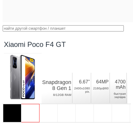
Xiaomi Poco F4 GT
Snapdragon
6.67"
64MP
4700
mAh
8 Gen 1
2400x1080
2160p@60
pix.
быстрая
8/12GB RAM
зарядка