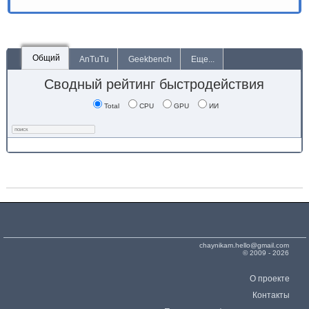
Общий
AnTuTu
Geekbench
Еще...
Сводный рейтинг быстродействия
Total
CPU
GPU
ИИ
chaynikam.hello@gmail.com
© 2009 - 2026
О проекте
Контакты