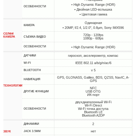
• High Dynamic Range (HDR)
ОСОБЕННОСТИ
• Двойная LED-вспышка
• Цветовая гамма
Одинарная
КАМЕРА
• 20MP, f/2.4, 1/2.0", 0.8µm, Sony IMX596
СЕЛФИ
720p - 120fps
КАМЕРА
СЪЕМКА ВИДЕО
1080p - 60fps
ОСОБЕННОСТИ
• High Dynamic Range (HDR)
гироскоп, акселерометр, компас
ДАТЧИКИ
IEEE 802.11 a/b/g/n/ac/6
WI-FI
v 5
BLUETOOTH
GPS, GLONASS, Galileo, BDS, QZSS, NavIC, A-
НАВИГАЦИЯ
GPS
ТЕХНОЛОГИИ
NFC
USB OTG
ДРУГИЕ ФУНКЦИИ
ИК-порт
двухдиапазонный Wi-Fi
Wi-Fi Direct
Wi-Fi точка доступа
ОСОБЕННОСТИ
Bluetooth LE
Bluetooth A2DP
2
ДИНАМИКИ
нет
JACK 3.5MM
ЗВУК