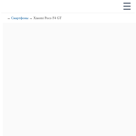
☰
→
Смартфоны
→ Xiaomi Poco F4 GT