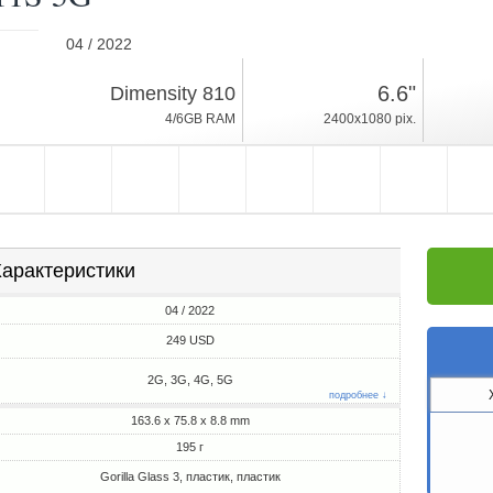
04 / 2022
195г, толщина 8.8mm
6.6"
Dimensity 810
Android 11
4/6GB RAM
2400x1080 pix.
64/128GB ROM
арактеристики
04 / 2022
249 USD
2G, 3G, 4G, 5G
подробнее ↓
163.6 x 75.8 x 8.8 mm
195 г
Gorilla Glass 3, пластик, пластик