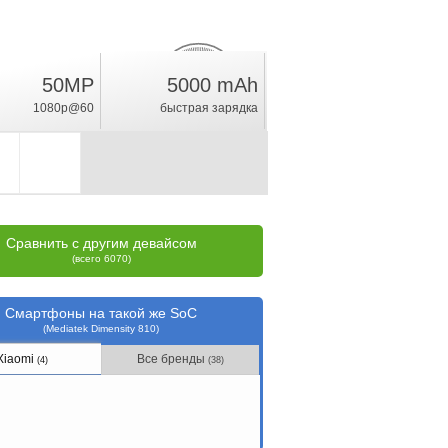
50MP
5000 mAh
13.3
%
1080p@60
быстрая зарядка
рейтинг
Сравнить с другим девайсом
(всего 6070)
Смартфоны на такой же SoC
(Mediatek Dimensity 810)
Xiaomi
Все бренды
(4)
(38)