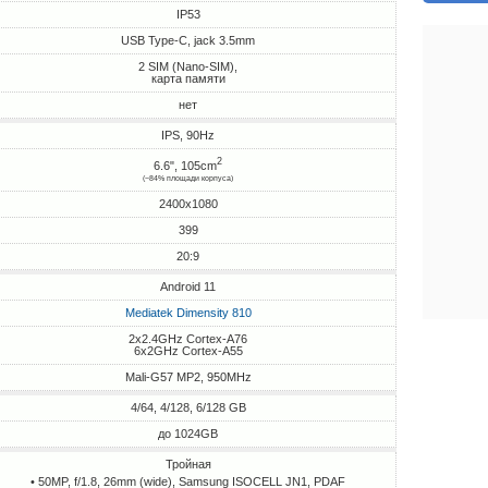
IP53
USB Type-C, jack 3.5mm
2 SIM (Nano-SIM),
карта памяти
нет
IPS, 90Hz
2
6.6", 105cm
(~84% площади корпуса)
2400x1080
399
20:9
Android 11
Mediatek Dimensity 810
2x2.4GHz Cortex-A76
6x2GHz Cortex-A55
Mali-G57 MP2, 950MHz
4/64, 4/128, 6/128 GB
до 1024GB
Тройная
• 50MP, f/1.8, 26mm (wide), Samsung ISOCELL JN1, PDAF