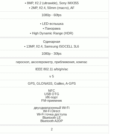
• 8MP, f/2.2 (ultrawide), Sony IMX355
• 2MP, f/2.4, 50mm (macro), AF
1080p - 60fps
• LED-вспышка
• Панорама
• High Dynamic Range (HDR)
Одинарная
• 13MP, f/2.4, Samsung ISOCELL 3L6
1080p - 30fps
гироскоп, акселерометр, приближения, компас
IEEE 802.11 a/b/g/n/ac
v 5
GPS, GLONASS, Galileo, A-GPS
NFC
USB OTG
ИК-порт
FM-приемник
двухдиапазонный Wi-Fi
Wi-Fi Direct
Wi-Fi точка доступа
Bluetooth LE
Bluetooth A2DP
2