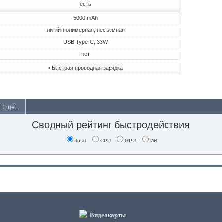
есть
5000 mAh
литий-полимерная, несъемная
USB Type-C, 33W
нет
• Быстрая проводная зарядка
Еще...
Сводный рейтинг быстродействия
Total
CPU
GPU
ИИ
Видеокарты