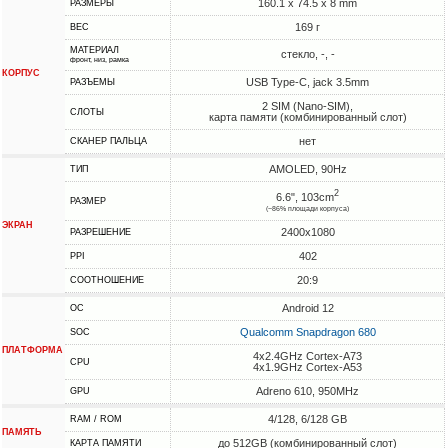
160.1 x 74.5 x 8 mm
РАЗМЕРЫ
169 г
ВЕС
МАТЕРИАЛ
стекло, -, -
фронт, низ, рамка
КОРПУС
USB Type-C, jack 3.5mm
РАЗЪЕМЫ
2 SIM (Nano-SIM),
СЛОТЫ
карта памяти (комбинированный слот)
нет
СКАНЕР ПАЛЬЦА
AMOLED, 90Hz
ТИП
2
6.6", 103cm
РАЗМЕР
(~86% площади корпуса)
ЭКРАН
2400x1080
РАЗРЕШЕНИЕ
402
PPI
20:9
СООТНОШЕНИЕ
Android 12
ОС
Qualcomm Snapdragon 680
SOC
ПЛАТФОРМА
4x2.4GHz Cortex-A73
CPU
4x1.9GHz Cortex-A53
Adreno 610, 950MHz
GPU
4/128, 6/128 GB
RAM / ROM
ПАМЯТЬ
до 512GB (комбинированный слот)
КАРТА ПАМЯТИ