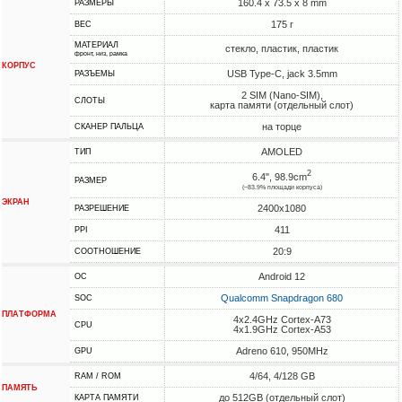
160.4 x 73.5 x 8 mm
РАЗМЕРЫ
175 г
ВЕС
МАТЕРИАЛ
стекло, пластик, пластик
фронт, низ, рамка
КОРПУС
USB Type-C, jack 3.5mm
РАЗЪЕМЫ
2 SIM (Nano-SIM),
СЛОТЫ
карта памяти (отдельный слот)
на торце
СКАНЕР ПАЛЬЦА
AMOLED
ТИП
2
6.4", 98.9cm
РАЗМЕР
(~83.9% площади корпуса)
ЭКРАН
2400x1080
РАЗРЕШЕНИЕ
411
PPI
20:9
СООТНОШЕНИЕ
Android 12
ОС
Qualcomm Snapdragon 680
SOC
ПЛАТФОРМА
4x2.4GHz Cortex-A73
CPU
4x1.9GHz Cortex-A53
Adreno 610, 950MHz
GPU
4/64, 4/128 GB
RAM / ROM
ПАМЯТЬ
до 512GB (отдельный слот)
КАРТА ПАМЯТИ