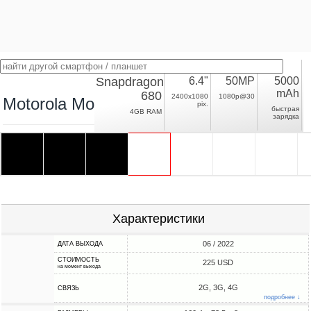
Snapdragon
6.4"
50MP
5000
mAh
680
2400x1080
1080p@30
Motorola Moto G42
pix.
быстрая
4GB RAM
зарядка
Характеристики
06 / 2022
ДАТА ВЫХОДА
СТОИМОСТЬ
225 USD
на момент выхода
2G, 3G, 4G
СВЯЗЬ
подробнее ↓