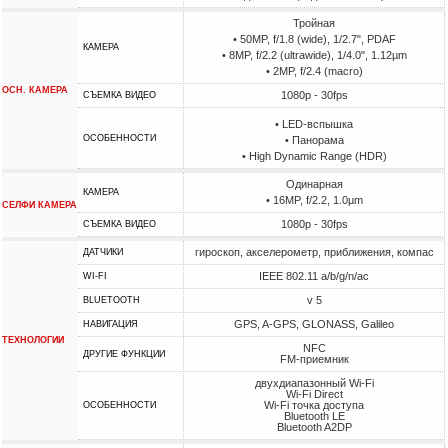
Тройная
• 50MP, f/1.8 (wide), 1/2.7", PDAF
КАМЕРА
• 8MP, f/2.2 (ultrawide), 1/4.0", 1.12µm
• 2MP, f/2.4 (macro)
ОСН. КАМЕРА
1080p - 30fps
СЪЕМКА ВИДЕО
• LED-вспышка
ОСОБЕННОСТИ
• Панорама
• High Dynamic Range (HDR)
Одинарная
КАМЕРА
• 16MP, f/2.2, 1.0µm
СЕЛФИ КАМЕРА
1080p - 30fps
СЪЕМКА ВИДЕО
гироскоп, акселерометр, приближения, компас
ДАТЧИКИ
IEEE 802.11 a/b/g/n/ac
WI-FI
v 5
BLUETOOTH
GPS, A-GPS, GLONASS, Galileo
НАВИГАЦИЯ
ТЕХНОЛОГИИ
NFC
ДРУГИЕ ФУНКЦИИ
FM-приемник
двухдиапазонный Wi-Fi
Wi-Fi Direct
Wi-Fi точка доступа
ОСОБЕННОСТИ
Bluetooth LE
Bluetooth A2DP