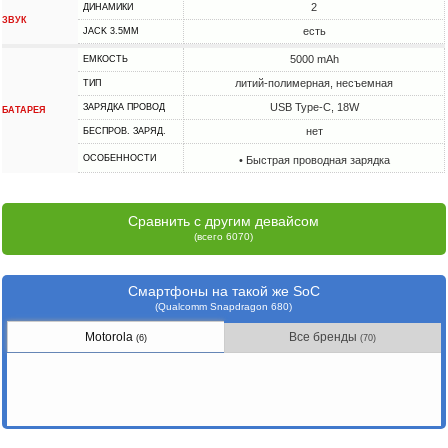
2
ДИНАМИКИ
ЗВУК
есть
JACK 3.5MM
5000 mAh
ЕМКОСТЬ
литий-полимерная, несъемная
ТИП
USB Type-C, 18W
ЗАРЯДКА ПРОВОД
БАТАРЕЯ
нет
БЕСПРОВ. ЗАРЯД.
ОСОБЕННОСТИ
• Быстрая проводная зарядка
Сравнить с другим девайсом
(всего 6070)
Смартфоны на такой же SoC
(Qualcomm Snapdragon 680)
Motorola
Все бренды
(6)
(70)