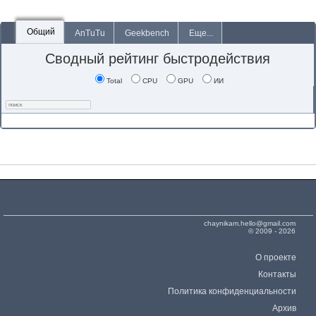
Общий
AnTuTu
Geekbench
Еще...
Сводный рейтинг быстродействия
Total
CPU
GPU
ИИ
chaynikam.hello@gmail.com
© 2009 - 2026
О проекте
Контакты
Политика конфиденциальности
Архив