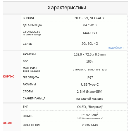
Характеристики
NEO-L29, NEO-AL00
ВЕРСИИ
04 / 2018
ДАТА ВЫХОДА
СТОИМОСТЬ
1444 USD
на момент выхода
2G, 3G, 4G
СВЯЗЬ
подробнее ↓
152.9 x 72.5 x 8.5 mm
РАЗМЕРЫ
183 г
ВЕС
МАТЕРИАЛ
стекло, стекло, металл
фронт, низ, рамка
КОРПУС
IP67
П/В ЗАЩИТА
USB Type-C
РАЗЪЕМЫ
2 SIM (Nano-SIM)
СЛОТЫ
на задней крышке
СКАНЕР ПАЛЬЦА
OLED, "Водопад"
ТИП
2
6", 92.6cm
РАЗМЕР
(~83.5% площади корпуса)
ЭКРАН
2880x1440
РАЗРЕШЕНИЕ