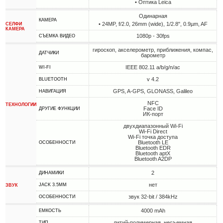
• Оптика Leica
Одинарная
КАМЕРА
• 24MP, f/2.0, 26mm (wide), 1/2.8", 0.9µm, AF
СЕЛФИ
КАМЕРА
1080p - 30fps
СЪЕМКА ВИДЕО
гироскоп, акселерометр, приближения, компас,
ДАТЧИКИ
барометр
IEEE 802.11 a/b/g/n/ac
WI-FI
v 4.2
BLUETOOTH
GPS, A-GPS, GLONASS, Galileo
НАВИГАЦИЯ
NFC
ТЕХНОЛОГИИ
Face ID
ДРУГИЕ ФУНКЦИИ
ИК-порт
двухдиапазонный Wi-Fi
Wi-Fi Direct
Wi-Fi точка доступа
Bluetooth LE
ОСОБЕННОСТИ
Bluetooth EDR
Bluetooth aptX
Bluetooth A2DP
2
ДИНАМИКИ
нет
JACK 3.5MM
ЗВУК
звук 32-bit / 384kHz
ОСОБЕННОСТИ
4000 mAh
ЕМКОСТЬ
литий-полимерная, несъемная
ТИП