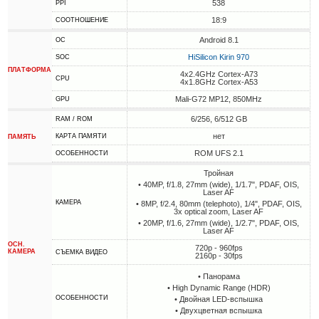
538
PPI
18:9
СООТНОШЕНИЕ
Android 8.1
ОС
HiSilicon Kirin 970
SOC
ПЛАТФОРМА
4x2.4GHz Cortex-A73
CPU
4x1.8GHz Cortex-A53
Mali-G72 MP12, 850MHz
GPU
6/256, 6/512 GB
RAM / ROM
нет
КАРТА ПАМЯТИ
ПАМЯТЬ
ROM UFS 2.1
ОСОБЕННОСТИ
Тройная
• 40MP, f/1.8, 27mm (wide), 1/1.7", PDAF, OIS,
Laser AF
КАМЕРА
• 8MP, f/2.4, 80mm (telephoto), 1/4", PDAF, OIS,
3x optical zoom, Laser AF
• 20MP, f/1.6, 27mm (wide), 1/2.7", PDAF, OIS,
Laser AF
ОСН.
720p - 960fps
КАМЕРА
СЪЕМКА ВИДЕО
2160p - 30fps
• Панорама
• High Dynamic Range (HDR)
ОСОБЕННОСТИ
• Двойная LED-вспышка
• Двухцветная вспышка