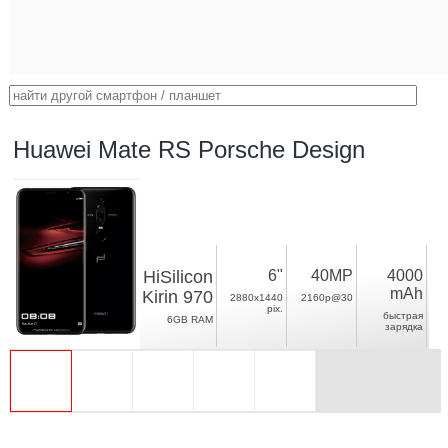
Huawei Mate RS Porsche Design
HiSilicon
6"
40MP
4000
mAh
Kirin 970
2880x1440
2160p@30
pix.
быстрая
6GB RAM
зарядка