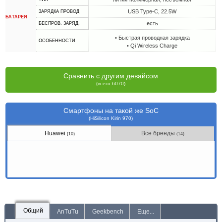
USB Type-C, 22.5W
ЗАРЯДКА ПРОВОД
БАТАРЕЯ
есть
БЕСПРОВ. ЗАРЯД.
• Быстрая проводная зарядка
ОСОБЕННОСТИ
• Qi Wireless Charge
Сравнить с другим девайсом
(всего 6070)
Смартфоны на такой же SoC
(HiSilicon Kirin 970)
Huawei
Все бренды
(10)
(14)
Общий
AnTuTu
Geekbench
Еще...