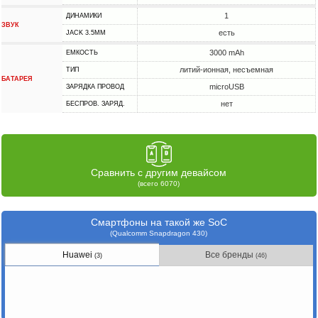
1
ДИНАМИКИ
ЗВУК
есть
JACK 3.5MM
3000 mAh
ЕМКОСТЬ
литий-ионная, несъемная
ТИП
БАТАРЕЯ
microUSB
ЗАРЯДКА ПРОВОД
нет
БЕСПРОВ. ЗАРЯД.
Сравнить с другим девайсом
(всего 6070)
Смартфоны на такой же SoC
(Qualcomm Snapdragon 430)
Huawei
Все бренды
(3)
(46)