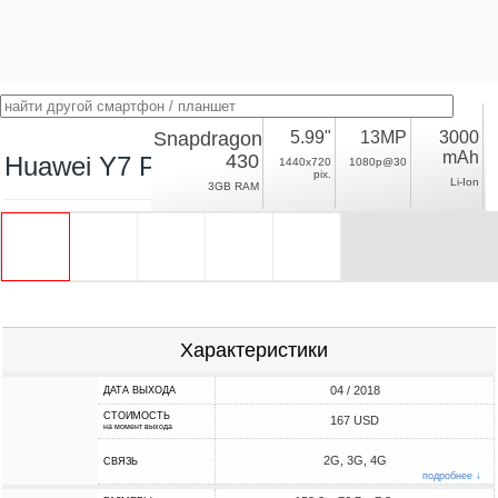
Snapdragon
5.99"
13MP
3000
mAh
430
Huawei Y7 Pro (2018)
1440x720
1080p@30
pix.
Li-Ion
3GB RAM
Характеристики
04 / 2018
ДАТА ВЫХОДА
СТОИМОСТЬ
167 USD
на момент выхода
2G, 3G, 4G
СВЯЗЬ
подробнее ↓