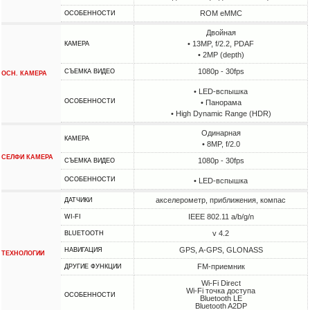
ROM eMMC
ОСОБЕННОСТИ
Двойная
• 13MP, f/2.2, PDAF
КАМЕРА
• 2MP (depth)
1080p - 30fps
СЪЕМКА ВИДЕО
ОСН. КАМЕРА
• LED-вспышка
ОСОБЕННОСТИ
• Панорама
• High Dynamic Range (HDR)
Одинарная
КАМЕРА
• 8MP, f/2.0
СЕЛФИ КАМЕРА
1080p - 30fps
СЪЕМКА ВИДЕО
ОСОБЕННОСТИ
• LED-вспышка
акселерометр, приближения, компас
ДАТЧИКИ
IEEE 802.11 a/b/g/n
WI-FI
v 4.2
BLUETOOTH
GPS, A-GPS, GLONASS
НАВИГАЦИЯ
ТЕХНОЛОГИИ
FM-приемник
ДРУГИЕ ФУНКЦИИ
Wi-Fi Direct
Wi-Fi точка доступа
ОСОБЕННОСТИ
Bluetooth LE
Bluetooth A2DP