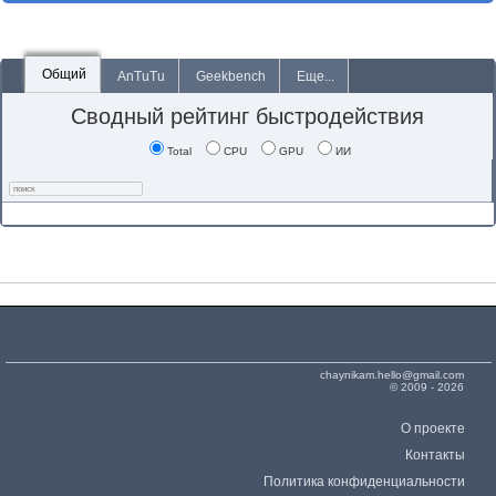
Общий
AnTuTu
Geekbench
Еще...
Сводный рейтинг быстродействия
Total
CPU
GPU
ИИ
chaynikam.hello@gmail.com
© 2009 - 2026
О проекте
Контакты
Политика конфиденциальности