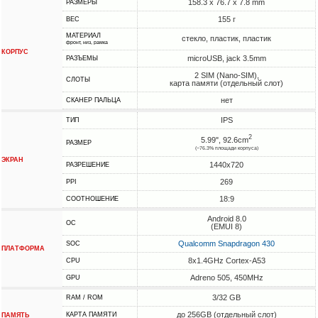
158.3 x 76.7 x 7.8 mm
РАЗМЕРЫ
155 г
ВЕС
МАТЕРИАЛ
стекло, пластик, пластик
фронт, низ, рамка
КОРПУС
microUSB, jack 3.5mm
РАЗЪЕМЫ
2 SIM (Nano-SIM),
СЛОТЫ
карта памяти (отдельный слот)
нет
СКАНЕР ПАЛЬЦА
IPS
ТИП
2
5.99", 92.6cm
РАЗМЕР
(~76.3% площади корпуса)
ЭКРАН
1440x720
РАЗРЕШЕНИЕ
269
PPI
18:9
СООТНОШЕНИЕ
Android 8.0
ОС
(EMUI 8)
Qualcomm Snapdragon 430
SOC
ПЛАТФОРМА
8x1.4GHz Cortex-A53
CPU
Adreno 505, 450MHz
GPU
3/32 GB
RAM / ROM
до 256GB (отдельный слот)
КАРТА ПАМЯТИ
ПАМЯТЬ