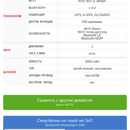
IEEE 802.11 a/b/g/n
WI-FI
v 4.2
BLUETOOTH
GPS, A-GPS, GLONASS
НАВИГАЦИЯ
ТЕХНОЛОГИИ
FM-приемник
ДРУГИЕ ФУНКЦИИ
Wi-Fi Direct
Wi-Fi точка доступа
ОСОБЕННОСТИ
Bluetooth LE
Bluetooth A2DP
1
ДИНАМИКИ
ЗВУК
есть
JACK 3.5MM
3000 mAh
ЕМКОСТЬ
литий-ионная, несъемная
ТИП
БАТАРЕЯ
microUSB
ЗАРЯДКА ПРОВОД
нет
БЕСПРОВ. ЗАРЯД.
Сравнить с другим девайсом
(всего 6070)
Смартфоны на такой же SoC
(Qualcomm Snapdragon 430)