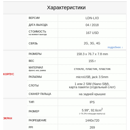
Характеристики
LDN-LX3
ВЕРСИИ
04 / 2018
ДАТА ВЫХОДА
СТОИМОСТЬ
167 USD
на момент выхода
2G, 3G, 4G
СВЯЗЬ
подробнее ↓
158.3 x 76.7 x 7.8 mm
РАЗМЕРЫ
155 г
ВЕС
МАТЕРИАЛ
стекло, пластик, пластик
фронт, низ, рамка
КОРПУС
microUSB, jack 3.5mm
РАЗЪЕМЫ
1 или 2 SIM (Nano-SIM),
СЛОТЫ
карта памяти (отдельный слот)
на задней крышке
СКАНЕР ПАЛЬЦА
IPS
ТИП
2
5.99", 92.6cm
РАЗМЕР
(~76.3% площади корпуса)
ЭКРАН
1440x720
РАЗРЕШЕНИЕ
269
PPI