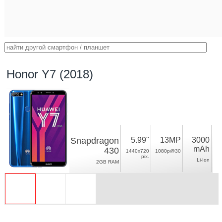
Honor Y7 (2018)
Snapdragon
5.99"
13MP
3000
mAh
430
1440x720
1080p@30
pix.
Li-Ion
2GB RAM