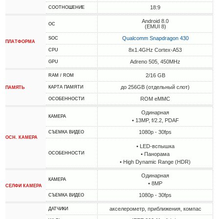
18:9
СООТНОШЕНИЕ
Android 8.0
ОС
(EMUI 8)
Qualcomm Snapdragon 430
SOC
ПЛАТФОРМА
8x1.4GHz Cortex-A53
CPU
Adreno 505, 450MHz
GPU
2/16 GB
RAM / ROM
до 256GB (отдельный слот)
КАРТА ПАМЯТИ
ПАМЯТЬ
ROM eMMC
ОСОБЕННОСТИ
Одинарная
КАМЕРА
• 13MP, f/2.2, PDAF
1080p - 30fps
СЪЕМКА ВИДЕО
ОСН. КАМЕРА
• LED-вспышка
ОСОБЕННОСТИ
• Панорама
• High Dynamic Range (HDR)
Одинарная
КАМЕРА
• 8MP
СЕЛФИ КАМЕРА
1080p - 30fps
СЪЕМКА ВИДЕО
акселерометр, приближения, компас
ДАТЧИКИ