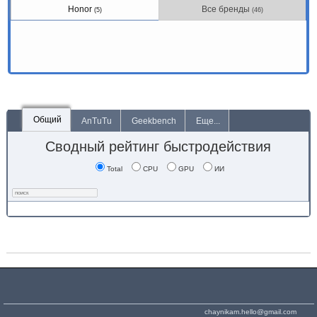
Honor
Все бренды
(5)
(46)
Общий
AnTuTu
Geekbench
Еще...
Сводный рейтинг быстродействия
Total
CPU
GPU
ИИ
chaynikam.hello@gmail.com