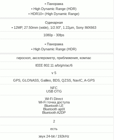
• Панорама
• High Dynamic Range (HDR)
• HDR10+ (High Dynamic Range)
Одинарная
• 12MP, 27.50mm (wide), 1/2.93", 1.22µm, Sony IMX663
1080p - 30fps
• Панорама
• High Dynamic Range (HDR)
гироскоп, акселерометр, приближения, компас
IEEE 802.11 a/b/g/n/ac/6
v 5
GPS, GLONASS, Galileo, BDS, QZSS, NavIC, A-GPS
NFC
USB OTG
Wi-Fi Direct
Wi-Fi точка доступа
Bluetooth LE
Bluetooth aptX
Bluetooth A2DP
2
есть
звук 24-bit / 192kHz