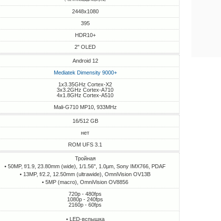
2448x1080
395
HDR10+
2" OLED
Android 12
Mediatek Dimensity 9000+
1x3.35GHz Cortex-X2
3x3.2GHz Cortex-A710
4x1.8GHz Cortex-A510
Mali-G710 MP10, 933MHz
16/512 GB
нет
ROM UFS 3.1
Тройная
• 50MP, f/1.9, 23.80mm (wide), 1/1.56", 1.0µm, Sony IMX766, PDAF
• 13MP, f/2.2, 12.50mm (ultrawide), OmniVision OV13B
• 5MP (macro), OmniVision OV8856
720p - 480fps
1080p - 240fps
2160p - 60fps
• LED-вспышка