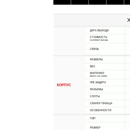
Х
ДАТА ВЫХОДА
СТОИМОСТЬ
на момент выхода
СВЯЗЬ
РАЗМЕРЫ
ВЕС
МАТЕРИАЛ
фронт, низ, рамка
П/В ЗАЩИТА
КОРПУС
РАЗЪЕМЫ
СЛОТЫ
СКАНЕР ПАЛЬЦА
ОСОБЕННОСТИ
ТИП
РАЗМЕР