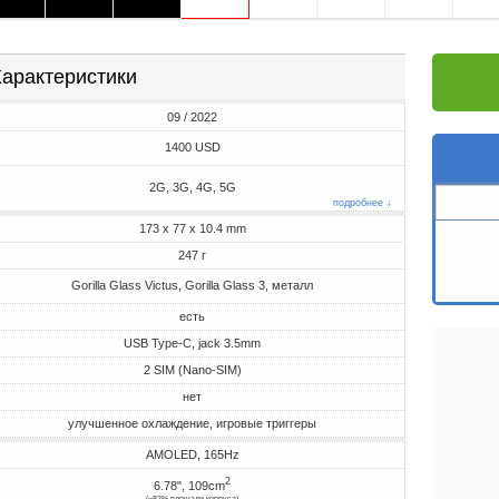
арактеристики
09 / 2022
1400 USD
2G, 3G, 4G, 5G
подробнее ↓
173 x 77 x 10.4 mm
247 г
Gorilla Glass Victus, Gorilla Glass 3, металл
есть
USB Type-C, jack 3.5mm
2 SIM (Nano-SIM)
нет
улучшенное охлаждение, игровые триггеры
AMOLED, 165Hz
2
6.78", 109cm
(~82% площади корпуса)