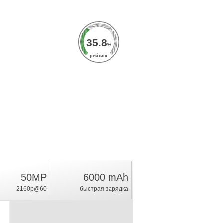
35.8
%
рейтинг
50MP
6000 mAh
2160p@60
быстрая зарядка