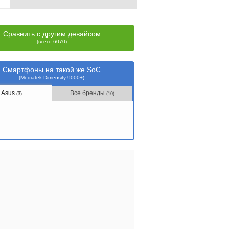
Сравнить с другим девайсом
(всего 6070)
Смартфоны на такой же SoC
(Mediatek Dimensity 9000+)
Asus
Все бренды
(3)
(10)