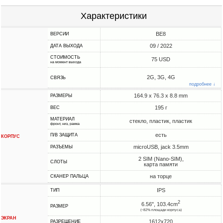
Характеристики
BE8
ВЕРСИИ
09 / 2022
ДАТА ВЫХОДА
СТОИМОСТЬ
75 USD
на момент выхода
2G, 3G, 4G
СВЯЗЬ
подробнее ↓
164.9 x 76.3 x 8.8 mm
РАЗМЕРЫ
195 г
ВЕС
МАТЕРИАЛ
стекло, пластик, пластик
фронт, низ, рамка
есть
П/В ЗАЩИТА
КОРПУС
microUSB, jack 3.5mm
РАЗЪЕМЫ
2 SIM (Nano-SIM),
СЛОТЫ
карта памяти
на торце
СКАНЕР ПАЛЬЦА
IPS
ТИП
2
6.56", 103.4cm
РАЗМЕР
(~82% площади корпуса)
ЭКРАН
1612x720
РАЗРЕШЕНИЕ