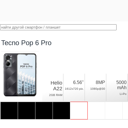
Tecno Pop 6 Pro
Helio
6.56"
8MP
5000
mAh
A22
1612x720 pix.
1080p@30
Li-Po
2GB RAM