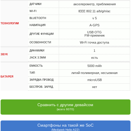
акселерометр, приближения
ДАТЧИКИ
IEEE 802.11 a/b/g/n/ac
WI-FI
v 5
BLUETOOTH
ТЕХНОЛОГИИ
A-GPS
НАВИГАЦИЯ
USB OTG
ДРУГИЕ ФУНКЦИИ
FM-приемник
Wi-Fi точка доступа
ОСОБЕННОСТИ
1
ДИНАМИКИ
ЗВУК
есть
JACK 3.5MM
5000 mAh
ЕМКОСТЬ
литий-полимерная, несъемная
ТИП
БАТАРЕЯ
microUSB
ЗАРЯДКА ПРОВОД
нет
БЕСПРОВ. ЗАРЯД.
Сравнить с другим девайсом
(всего 6070)
Смартфоны на такой же SoC
(Mediatek Helio A22)