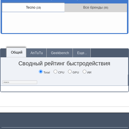
Tecno
Все бренды
(19)
(86)
Общий
AnTuTu
Geekbench
Еще...
Сводный рейтинг быстродействия
Total
CPU
GPU
ИИ