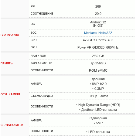
269
PPI
20:9
СООТНОШЕНИЕ
Android 12
ОС
(HIOS)
Mediatek Helio A22
SOC
ПЛАТФОРМА
4x2GHz Cortex-A53
CPU
PowerVR GE8320, 660MHz
GPU
2/32 GB
RAM / ROM
до 256GB
КАРТА ПАМЯТИ
ПАМЯТЬ
ROM eMMC
ОСОБЕННОСТИ
Двойная
• 8MP, f/2.0
КАМЕРА
• 0.3MP
ОСН. КАМЕРА
1080p - 30fps
СЪЕМКА ВИДЕО
• High Dynamic Range (HDR)
ОСОБЕННОСТИ
• Двойная LED-вспышка
Одинарная
КАМЕРА
• 5MP
СЕЛФИ КАМЕРА
ОСОБЕННОСТИ
• LED-вспышка