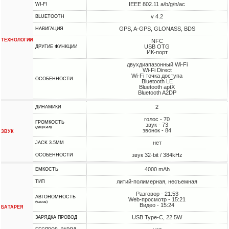
IEEE 802.11 a/b/g/n/ac
WI-FI
v 4.2
BLUETOOTH
GPS, A-GPS, GLONASS, BDS
НАВИГАЦИЯ
ТЕХНОЛОГИИ
NFC
USB OTG
ДРУГИЕ ФУНКЦИИ
ИК-порт
двухдиапазонный Wi-Fi
Wi-Fi Direct
Wi-Fi точка доступа
ОСОБЕННОСТИ
Bluetooth LE
Bluetooth aptX
Bluetooth A2DP
2
ДИНАМИКИ
голос - 70
ГРОМКОСТЬ
звук - 73
(децибел)
звонок - 84
ЗВУК
нет
JACK 3.5MM
звук 32-bit / 384kHz
ОСОБЕННОСТИ
4000 mAh
ЕМКОСТЬ
литий-полимерная, несъемная
ТИП
Разговор - 21:53
АВТОНОМНОСТЬ
Web-просмотр - 15:21
(часов)
Видео - 15:24
БАТАРЕЯ
USB Type-C, 22.5W
ЗАРЯДКА ПРОВОД