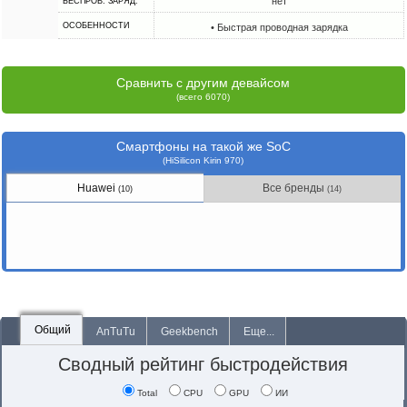
нет
БЕСПРОВ. ЗАРЯД.
ОСОБЕННОСТИ
• Быстрая проводная зарядка
Сравнить с другим девайсом
(всего 6070)
Смартфоны на такой же SoC
(HiSilicon Kirin 970)
Huawei
Все бренды
(10)
(14)
Общий
AnTuTu
Geekbench
Еще...
Сводный рейтинг быстродействия
Total
CPU
GPU
ИИ