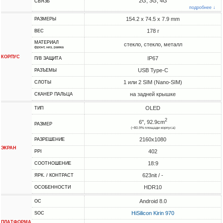
2G, 3G, 4G
СВЯЗЬ
подробнее ↓
154.2 x 74.5 x 7.9 mm
РАЗМЕРЫ
178 г
ВЕС
МАТЕРИАЛ
стекло, стекло, металл
фронт, низ, рамка
КОРПУС
IP67
П/В ЗАЩИТА
USB Type-C
РАЗЪЕМЫ
1 или 2 SIM (Nano-SIM)
СЛОТЫ
на задней крышке
СКАНЕР ПАЛЬЦА
OLED
ТИП
2
6", 92.9cm
РАЗМЕР
(~80.9% площади корпуса)
2160x1080
РАЗРЕШЕНИЕ
ЭКРАН
402
PPI
18:9
СООТНОШЕНИЕ
623nit / -
ЯРК. / КОНТРАСТ
HDR10
ОСОБЕННОСТИ
Android 8.0
ОС
HiSilicon Kirin 970
SOC
ПЛАТФОРМА