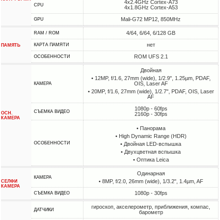
4x2.4GHz Cortex-A73
CPU
4x1.8GHz Cortex-A53
Mali-G72 MP12, 850MHz
GPU
4/64, 6/64, 6/128 GB
RAM / ROM
нет
КАРТА ПАМЯТИ
ПАМЯТЬ
ROM UFS 2.1
ОСОБЕННОСТИ
Двойная
• 12MP, f/1.6, 27mm (wide), 1/2.9", 1.25µm, PDAF,
OIS, Laser AF
КАМЕРА
• 20MP, f/1.6, 27mm (wide), 1/2.7", PDAF, OIS, Laser
AF
1080p - 60fps
СЪЕМКА ВИДЕО
ОСН.
2160p - 30fps
КАМЕРА
• Панорама
• High Dynamic Range (HDR)
ОСОБЕННОСТИ
• Двойная LED-вспышка
• Двухцветная вспышка
• Оптика Leica
Одинарная
КАМЕРА
• 8MP, f/2.0, 26mm (wide), 1/3.2", 1.4µm, AF
СЕЛФИ
КАМЕРА
1080p - 30fps
СЪЕМКА ВИДЕО
гироскоп, акселерометр, приближения, компас,
ДАТЧИКИ
барометр