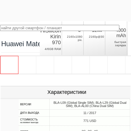
HiSilicon
6"
12MP
4000
mAh
Kirin
2160x1080
2160p@30
pix.
970
Huawei Mate 10 Pro
быстрая
зарядка
4/6GB RAM
Характеристики
BLA-L09 (Global Single SIM); BLA-L29 (Global Dual
ВЕРСИИ
SIM); BLA-AL00 (China Dual SIM)
11 / 2017
ДАТА ВЫХОДА
СТОИМОСТЬ
771 USD
на момент выхода