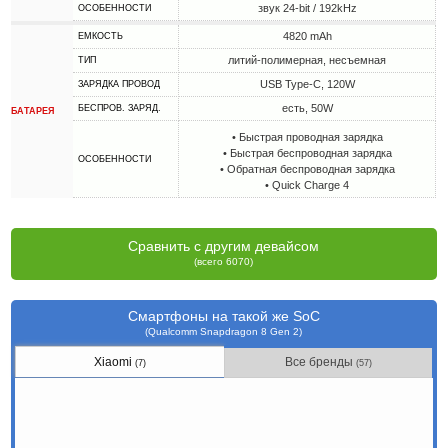
звук 24-bit / 192kHz
ОСОБЕННОСТИ
4820 mAh
ЕМКОСТЬ
литий-полимерная, несъемная
ТИП
USB Type-C, 120W
ЗАРЯДКА ПРОВОД
есть, 50W
БЕСПРОВ. ЗАРЯД.
БАТАРЕЯ
• Быстрая проводная зарядка
• Быстрая беспроводная зарядка
ОСОБЕННОСТИ
• Обратная беспроводная зарядка
• Quick Charge 4
Сравнить с другим девайсом
(всего 6070)
Смартфоны на такой же SoC
(Qualcomm Snapdragon 8 Gen 2)
Xiaomi
Все бренды
(7)
(57)