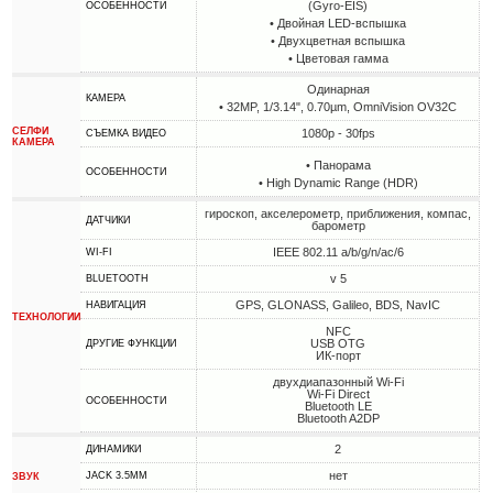
(Gyro-EIS)
ОСОБЕННОСТИ
• Двойная LED-вспышка
• Двухцветная вспышка
• Цветовая гамма
Одинарная
КАМЕРА
• 32MP, 1/3.14", 0.70µm, OmniVision OV32C
СЕЛФИ
1080p - 30fps
СЪЕМКА ВИДЕО
КАМЕРА
• Панорама
ОСОБЕННОСТИ
• High Dynamic Range (HDR)
гироскоп, акселерометр, приближения, компас,
ДАТЧИКИ
барометр
IEEE 802.11 a/b/g/n/ac/6
WI-FI
v 5
BLUETOOTH
GPS, GLONASS, Galileo, BDS, NavIC
НАВИГАЦИЯ
ТЕХНОЛОГИИ
NFC
USB OTG
ДРУГИЕ ФУНКЦИИ
ИК-порт
двухдиапазонный Wi-Fi
Wi-Fi Direct
ОСОБЕННОСТИ
Bluetooth LE
Bluetooth A2DP
2
ДИНАМИКИ
нет
JACK 3.5MM
ЗВУК