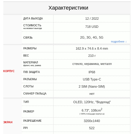
Характеристики
12 / 2022
ДАТА ВЫХОДА
СТОИМОСТЬ
718 USD
на момент выхода
2G, 3G, 4G, 5G
СВЯЗЬ
подробнее ↓
162.9 x 74.6 x 8.4 mm
РАЗМЕРЫ
210 г
ВЕС
МАТЕРИАЛ
стекло, керамика, металл
фронт, низ, рамка
КОРПУС
IP68
П/В ЗАЩИТА
USB Type-C
РАЗЪЕМЫ
2 SIM (Nano-SIM)
СЛОТЫ
нет
СКАНЕР ПАЛЬЦА
OLED, 120Hz, "Водопад"
ТИП
2
6.73", 108cm
РАЗМЕР
(~89% площади корпуса)
3200x1440
РАЗРЕШЕНИЕ
ЭКРАН
522
PPI