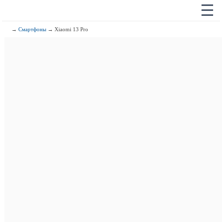
☰
→
Смартфоны
→ Xiaomi 13 Pro