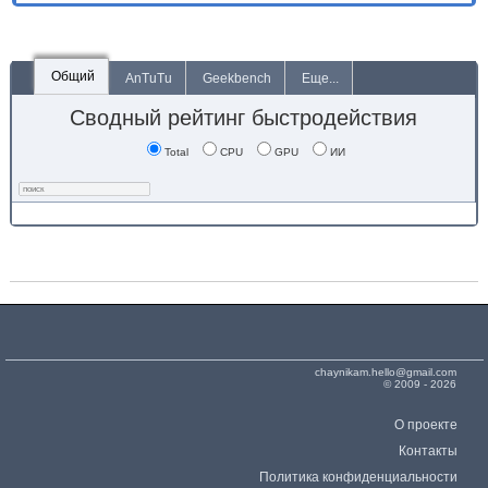
Общий
AnTuTu
Geekbench
Еще...
Сводный рейтинг быстродействия
Total
CPU
GPU
ИИ
chaynikam.hello@gmail.com
© 2009 - 2026
О проекте
Контакты
Политика конфиденциальности