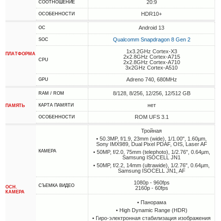
20:9
СООТНОШЕНИЕ
HDR10+
ОСОБЕННОСТИ
Android 13
ОС
Qualcomm Snapdragon 8 Gen 2
SOC
1x3.2GHz Cortex-X3
ПЛАТФОРМА
2x2.8GHz Cortex-A715
CPU
2x2.8GHz Cortex-A710
3x2GHz Cortex-A510
Adreno 740, 680MHz
GPU
8/128, 8/256, 12/256, 12/512 GB
RAM / ROM
нет
КАРТА ПАМЯТИ
ПАМЯТЬ
ROM UFS 3.1
ОСОБЕННОСТИ
Тройная
• 50.3MP, f/1.9, 23mm (wide), 1/1.00", 1.60µm,
Sony IMX989, Dual Pixel PDAF, OIS, Laser AF
КАМЕРА
• 50MP, f/2.0, 75mm (telephoto), 1/2.76", 0.64µm,
Samsung ISOCELL JN1
• 50MP, f/2.2, 14mm (ultrawide), 1/2.76", 0.64µm,
Samsung ISOCELL JN1, AF
1080p - 960fps
СЪЕМКА ВИДЕО
ОСН.
2160p - 60fps
КАМЕРА
• Панорама
• High Dynamic Range (HDR)
• Гиро-электронная стабилизация изображения