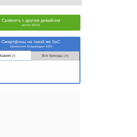
Сравнить с другим девайсом
(всего 6070)
Смартфоны на такой же SoC
(Qualcomm Snapdragon 435)
Huawei
Все бренды
(7)
(35)