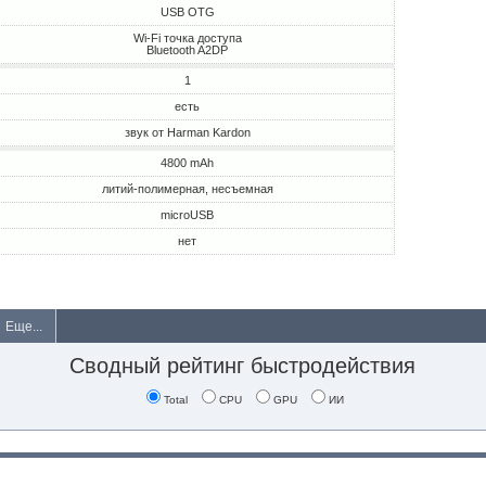
USB OTG
Wi-Fi точка доступа
Bluetooth A2DP
1
есть
звук от Harman Kardon
4800 mAh
литий-полимерная, несъемная
microUSB
нет
Еще...
Сводный рейтинг быстродействия
Total
CPU
GPU
ИИ