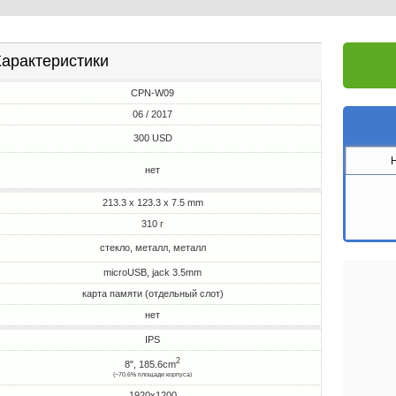
арактеристики
CPN-W09
06 / 2017
300 USD
нет
213.3 x 123.3 x 7.5 mm
310 г
стекло, металл, металл
microUSB, jack 3.5mm
карта памяти (отдельный слот)
нет
IPS
2
8", 185.6cm
(~70.6% площади корпуса)
1920x1200