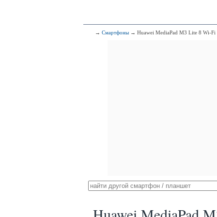
→
Смартфоны
→ Huawei MediaPad M3 Lite 8 Wi-Fi
Huawei MediaPad M3