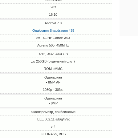
283
16:10
Android 7.0
Qualcomm Snapdragon 435
8x1.4GHz Cortex-A53
Adreno 505, 450MHz
4/16, 3/32, 4/64 GB
до 256GB (отдельный слот)
ROM eMMC
Одинарная
• 8MP, AF
1080p - 30fps
Одинарная
• 8MP
акселерометр, приближения
IEEE 802.11 a/b/g/n/ac
v 4
GLONASS, BDS