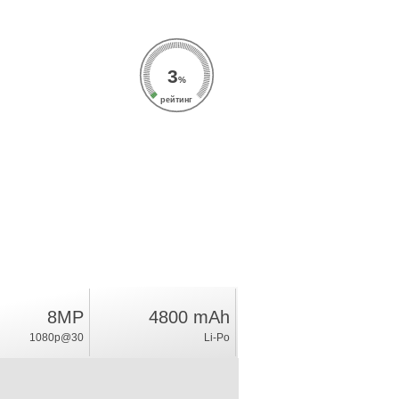
3
%
рейтинг
8MP
4800 mAh
1080p@30
Li-Po