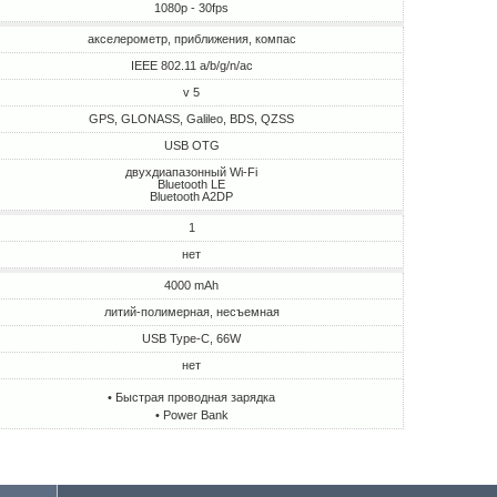
1080p - 30fps
акселерометр, приближения, компас
IEEE 802.11 a/b/g/n/ac
v 5
GPS, GLONASS, Galileo, BDS, QZSS
USB OTG
двухдиапазонный Wi-Fi
Bluetooth LE
Bluetooth A2DP
1
нет
4000 mAh
литий-полимерная, несъемная
USB Type-C, 66W
нет
• Быстрая проводная зарядка
• Power Bank