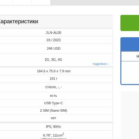
арактеристики
JLN-AL00
03 / 2023
246 USD
H
2G, 3G, 4G
подробнее ↓
164.6 x 75.6 x 7.9 mm
191 г
стекло, -, -
есть
USB Type-C
2 SIM (Nano-SIM)
нет
IPS, 90Hz
2
6.78", 111cm
(~89% площади корпуса)