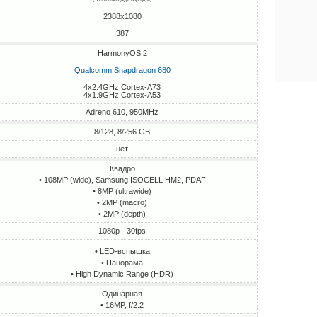
2388x1080
387
HarmonyOS 2
Qualcomm Snapdragon 680
4x2.4GHz Cortex-A73
4x1.9GHz Cortex-A53
Adreno 610, 950MHz
8/128, 8/256 GB
нет
Квадро
• 108MP (wide), Samsung ISOCELL HM2, PDAF
• 8MP (ultrawide)
• 2MP (macro)
• 2MP (depth)
1080p - 30fps
• LED-вспышка
• Панорама
• High Dynamic Range (HDR)
Одинарная
• 16MP, f/2.2