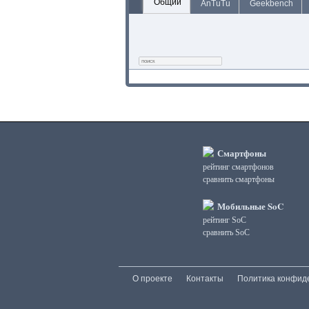
Общий
AnTuTu
Geekbench
Смартфоны
рейтинг смартфонов
сравнить смартфоны
Мобильные SoC
рейтинг SoC
сравнить SoC
О проекте
Контакты
Политика конфид