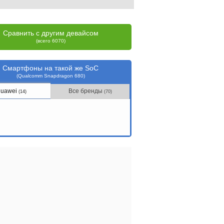
Сравнить с другим девайсом
(всего 6070)
Смартфоны на такой же SoC
(Qualcomm Snapdragon 680)
uawei
Все бренды
(14)
(70)