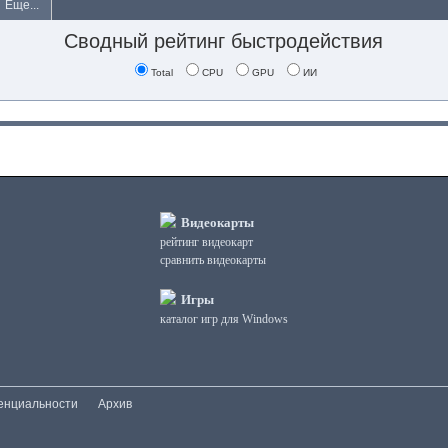
Еще...
Сводный рейтинг быстродействия
Total
CPU
GPU
ИИ
Видеокарты
рейтинг видеокарт
сравнить видеокарты
Игры
каталог игр для Windows
енциальности
Архив