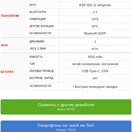
IEEE 802.11 a/b/g/n/ac
WI-FI
v 5
BLUETOOTH
ТЕХНОЛОГИИ
GPS
НАВИГАЦИЯ
NFC
ДРУГИЕ ФУНКЦИИ
Bluetooth A2DP
ОСОБЕННОСТИ
1
ДИНАМИКИ
ЗВУК
есть
JACK 3.5MM
4500 mAh
ЕМКОСТЬ
литий-полимерная, несъемная
ТИП
USB Type-C, 22W
ЗАРЯДКА ПРОВОД
БАТАРЕЯ
нет
БЕСПРОВ. ЗАРЯД.
ОСОБЕННОСТИ
• Быстрая проводная зарядка
Сравнить с другим девайсом
(всего 6070)
Смартфоны на такой же SoC
(Unisoc T616)