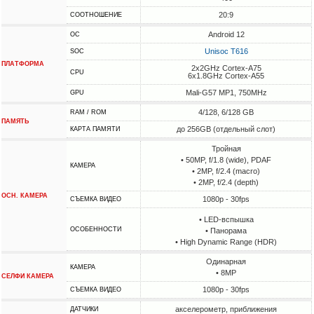
20:9
СООТНОШЕНИЕ
Android 12
ОС
Unisoc T616
SOC
ПЛАТФОРМА
2x2GHz Cortex-A75
CPU
6x1.8GHz Cortex-A55
Mali-G57 MP1, 750MHz
GPU
4/128, 6/128 GB
RAM / ROM
ПАМЯТЬ
до 256GB (отдельный слот)
КАРТА ПАМЯТИ
Тройная
• 50MP, f/1.8 (wide), PDAF
КАМЕРА
• 2MP, f/2.4 (macro)
• 2MP, f/2.4 (depth)
ОСН. КАМЕРА
1080p - 30fps
СЪЕМКА ВИДЕО
• LED-вспышка
ОСОБЕННОСТИ
• Панорама
• High Dynamic Range (HDR)
Одинарная
КАМЕРА
• 8MP
СЕЛФИ КАМЕРА
1080p - 30fps
СЪЕМКА ВИДЕО
акселерометр, приближения
ДАТЧИКИ