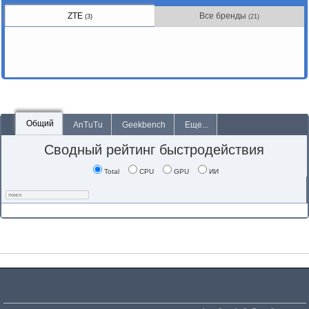
ZTE
Все бренды
(3)
(21)
Общий
AnTuTu
Geekbench
Еще...
Сводный рейтинг быстродействия
Total
CPU
GPU
ИИ