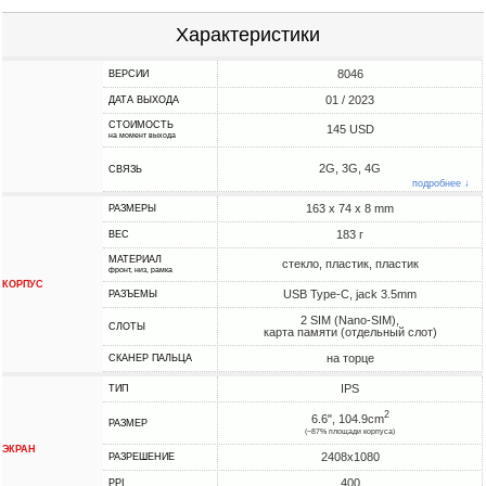
Характеристики
8046
ВЕРСИИ
01 / 2023
ДАТА ВЫХОДА
СТОИМОСТЬ
145 USD
на момент выхода
2G, 3G, 4G
СВЯЗЬ
подробнее ↓
163 x 74 x 8 mm
РАЗМЕРЫ
183 г
ВЕС
МАТЕРИАЛ
стекло, пластик, пластик
фронт, низ, рамка
КОРПУС
USB Type-C, jack 3.5mm
РАЗЪЕМЫ
2 SIM (Nano-SIM),
СЛОТЫ
карта памяти (отдельный слот)
на торце
СКАНЕР ПАЛЬЦА
IPS
ТИП
2
6.6", 104.9cm
РАЗМЕР
(~87% площади корпуса)
ЭКРАН
2408x1080
РАЗРЕШЕНИЕ
400
PPI