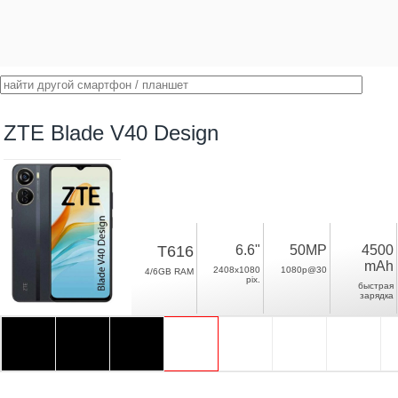
ZTE Blade V40 Design
T616
6.6"
50MP
4500
mAh
2408x1080
1080p@30
4/6GB RAM
pix.
быстрая
зарядка