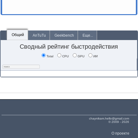
Общий
AnTuTu
Geekbench
Еще...
Сводный рейтинг быстродействия
Total
CPU
GPU
ИИ
chaynikam.hello@gmail.com
© 2009 - 2026
О проекте