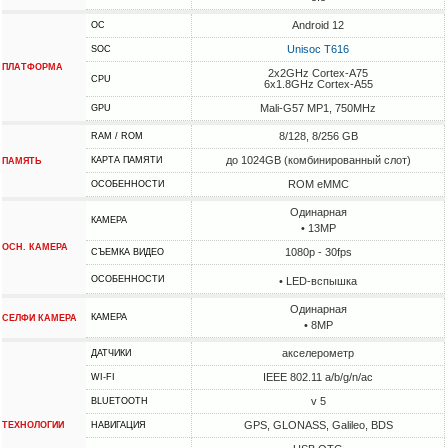
Android 12
ОС
Unisoc T616
SOC
ПЛАТФОРМА
2x2GHz Cortex-A75
CPU
6x1.8GHz Cortex-A55
Mali-G57 MP1, 750MHz
GPU
8/128, 8/256 GB
RAM / ROM
до 1024GB (комбинированный слот)
КАРТА ПАМЯТИ
ПАМЯТЬ
ROM eMMC
ОСОБЕННОСТИ
Одинарная
КАМЕРА
• 13MP
ОСН. КАМЕРА
1080p - 30fps
СЪЕМКА ВИДЕО
ОСОБЕННОСТИ
• LED-вспышка
Одинарная
КАМЕРА
СЕЛФИ КАМЕРА
• 8MP
акселерометр
ДАТЧИКИ
IEEE 802.11 a/b/g/n/ac
WI-FI
v 5
BLUETOOTH
GPS, GLONASS, Galileo, BDS
ТЕХНОЛОГИИ
НАВИГАЦИЯ