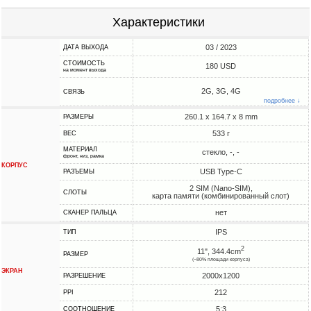
Характеристики
03 / 2023
ДАТА ВЫХОДА
СТОИМОСТЬ
180 USD
на момент выхода
2G, 3G, 4G
СВЯЗЬ
подробнее ↓
260.1 x 164.7 x 8 mm
РАЗМЕРЫ
533 г
ВЕС
МАТЕРИАЛ
стекло, -, -
фронт, низ, рамка
КОРПУС
USB Type-C
РАЗЪЕМЫ
2 SIM (Nano-SIM),
СЛОТЫ
карта памяти (комбинированный слот)
нет
СКАНЕР ПАЛЬЦА
IPS
ТИП
2
11", 344.4cm
РАЗМЕР
(~80% площади корпуса)
ЭКРАН
2000x1200
РАЗРЕШЕНИЕ
212
PPI
5:3
СООТНОШЕНИЕ