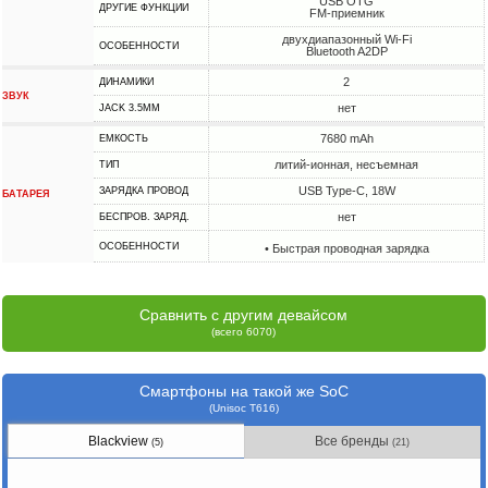
USB OTG
ДРУГИЕ ФУНКЦИИ
FM-приемник
двухдиапазонный Wi-Fi
ОСОБЕННОСТИ
Bluetooth A2DP
2
ДИНАМИКИ
ЗВУК
нет
JACK 3.5MM
7680 mAh
ЕМКОСТЬ
литий-ионная, несъемная
ТИП
USB Type-C, 18W
ЗАРЯДКА ПРОВОД
БАТАРЕЯ
нет
БЕСПРОВ. ЗАРЯД.
ОСОБЕННОСТИ
• Быстрая проводная зарядка
Сравнить с другим девайсом
(всего 6070)
Смартфоны на такой же SoC
(Unisoc T616)
Blackview
Все бренды
(5)
(21)