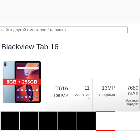
Blackview Tab 16
T616
11"
13MP
7680
mAh
2000x1200
1080p@30
8GB RAM
pix.
быстрая
зарядка