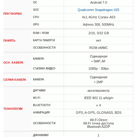
Android 7.0
ОС
Qualcomm Snapdragon 425
SOC
ПЛАТФОРМА
4x1.4GHz Cortex-A53
CPU
Adreno 308, 500MHz
GPU
2/16, 3/32 GB
RAM / ROM
нет
КАРТА ПАМЯТИ
ПАМЯТЬ
ROM eMMC
ОСОБЕННОСТИ
Одинарная
КАМЕРА
• 5MP, AF
ОСН. КАМЕРА
1080p - 30fps
СЪЕМКА ВИДЕО
Одинарная
КАМЕРА
СЕЛФИ КАМЕРА
• 2MP
акселерометр
ДАТЧИКИ
IEEE 802.11 a/b/g/n
WI-FI
v 4
BLUETOOTH
ТЕХНОЛОГИИ
GPS, A-GPS, GLONASS, BDS
НАВИГАЦИЯ
Wi-Fi Direct
Wi-Fi точка доступа
ОСОБЕННОСТИ
Bluetooth A2DP
1
ДИНАМИКИ