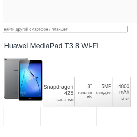
Huawei MediaPad T3 8 Wi-Fi
Snapdragon
8"
5MP
4800
mAh
425
1280x800
1080p@30
pix.
Li-Ion
2/3GB RAM