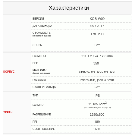
Характеристики
KOB-W09
ВЕРСИИ
05 / 2017
ДАТА ВЫХОДА
СТОИМОСТЬ
178 USD
на момент выхода
нет
СВЯЗЬ
211.1 x 124.7 x 8 mm
РАЗМЕРЫ
350 г
ВЕС
МАТЕРИАЛ
стекло, металл, металл
КОРПУС
фронт, низ, рамка
microUSB, jack 3.5mm
РАЗЪЕМЫ
нет
СКАНЕР ПАЛЬЦА
IPS
ТИП
2
8", 185.6cm
РАЗМЕР
(~70.5% площади корпуса)
ЭКРАН
1280x800
РАЗРЕШЕНИЕ
189
PPI
16:10
СООТНОШЕНИЕ