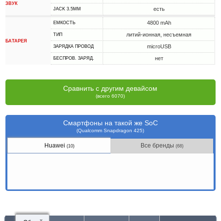
ЗВУК
есть
JACK 3.5MM
4800 mAh
ЕМКОСТЬ
литий-ионная, несъемная
ТИП
БАТАРЕЯ
microUSB
ЗАРЯДКА ПРОВОД
нет
БЕСПРОВ. ЗАРЯД.
Сравнить с другим девайсом
(всего 6070)
Смартфоны на такой же SoC
(Qualcomm Snapdragon 425)
Huawei
Все бренды
(10)
(68)