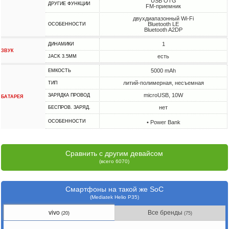
USB OTG
ДРУГИЕ ФУНКЦИИ
FM-приемник
двухдиапазонный Wi-Fi
Bluetooth LE
ОСОБЕННОСТИ
Bluetooth A2DP
1
ДИНАМИКИ
ЗВУК
есть
JACK 3.5MM
5000 mAh
ЕМКОСТЬ
литий-полимерная, несъемная
ТИП
microUSB, 10W
ЗАРЯДКА ПРОВОД
БАТАРЕЯ
нет
БЕСПРОВ. ЗАРЯД.
ОСОБЕННОСТИ
• Power Bank
Сравнить с другим девайсом
(всего 6070)
Смартфоны на такой же SoC
(Mediatek Helio P35)
vivo
Все бренды
(20)
(75)