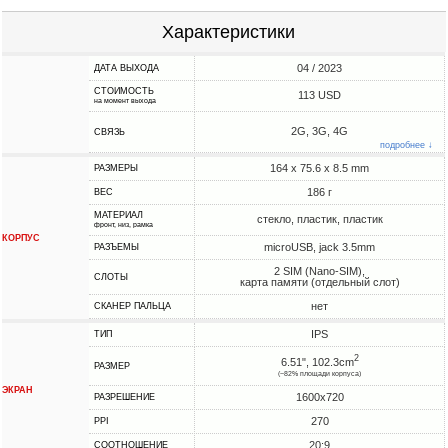
Характеристики
04 / 2023
ДАТА ВЫХОДА
СТОИМОСТЬ
113 USD
на момент выхода
2G, 3G, 4G
СВЯЗЬ
подробнее ↓
164 x 75.6 x 8.5 mm
РАЗМЕРЫ
186 г
ВЕС
МАТЕРИАЛ
стекло, пластик, пластик
фронт, низ, рамка
КОРПУС
microUSB, jack 3.5mm
РАЗЪЕМЫ
2 SIM (Nano-SIM),
СЛОТЫ
карта памяти (отдельный слот)
нет
СКАНЕР ПАЛЬЦА
IPS
ТИП
2
6.51", 102.3cm
РАЗМЕР
(~82% площади корпуса)
ЭКРАН
1600x720
РАЗРЕШЕНИЕ
270
PPI
20:9
СООТНОШЕНИЕ