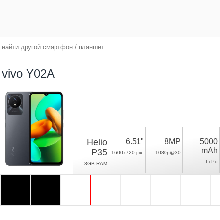
vivo Y02A
Helio
6.51"
8MP
5000
mAh
P35
1600x720 pix.
1080p@30
Li-Po
3GB RAM