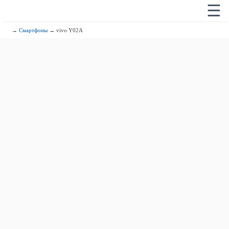
☰
→
Смартфоны
→ vivo Y02A