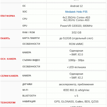
Android 12
ОС
Mediatek Helio P35
SOC
ПЛАТФОРМА
4x2.35GHz Cortex-A53
CPU
4x1.8GHz Cortex-A53
PowerVR GE8320, 680MHz
GPU
3/32 GB
RAM / ROM
до 512GB (отдельный слот)
КАРТА ПАМЯТИ
ПАМЯТЬ
ROM eMMC
ОСОБЕННОСТИ
Одинарная
КАМЕРА
• 8MP, f/2.0
ОСН. КАМЕРА
1080p - 30fps
СЪЕМКА ВИДЕО
ОСОБЕННОСТИ
• LED-вспышка
Одинарная
КАМЕРА
СЕЛФИ КАМЕРА
• 5MP, f/2.2
акселерометр, приближения
ДАТЧИКИ
IEEE 802.11 a/b/g/n/ac
WI-FI
v 5
BLUETOOTH
GPS, GLONASS, Galileo, BDS, QZSS
НАВИГАЦИЯ
ТЕХНОЛОГИИ