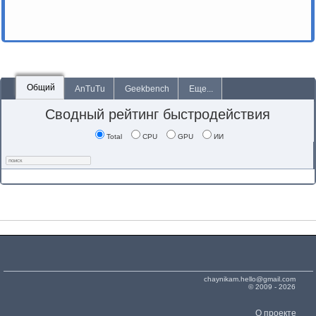
Общий
AnTuTu
Geekbench
Еще...
Сводный рейтинг быстродействия
Total
CPU
GPU
ИИ
chaynikam.hello@gmail.com
© 2009 - 2026
О проекте